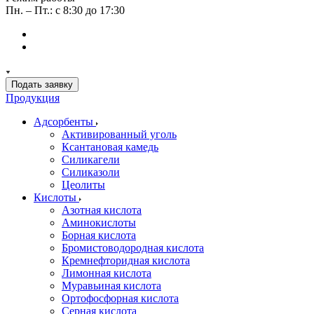
Пн. – Пт.: с 8:30 до 17:30
Подать заявку
Продукция
Адсорбенты
Активированный уголь
Ксантановая камедь
Силикагели
Силиказоли
Цеолиты
Кислоты
Азотная кислота
Аминокислоты
Борная кислота
Бромистоводородная кислота
Кремнефторидная кислота
Лимонная кислота
Муравьиная кислота
Ортофосфорная кислота
Серная кислота