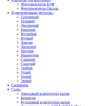
Флотореагенты БТФ
Флотореагенты Оксаль
Редкоземельные металлы
Гадолиний
Гольмий
Диспрозий
Европий
Иттербий
Иттрий
Лантан
Лютеций
Неодим
Празеодим
Самарий
Скандий
Тербий
Тулий
Церий
Эрбий
Силиконы
Соли
Амиловый ксантогенат калия
Бромиды
Бутиловый ксантогенат калия