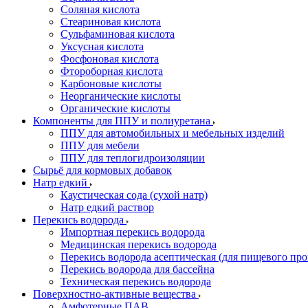
Соляная кислота
Стеариновая кислота
Сульфаминовая кислота
Уксусная кислота
Фосфоновая кислота
Фтороборная кислота
Карбоновые кислоты
Неорганические кислоты
Органические кислоты
Компоненты для ППУ и полиуретана
ППУ для автомобильных и мебельных изделий
ППУ для мебели
ППУ для теплогидроизоляции
Сырьё для кормовых добавок
Натр едкий
Каустическая сода (сухой натр)
Натр едкий раствор
Перекись водорода
Импортная перекись водорода
Медицинская перекись водорода
Перекись водорода асептическая (для пищевого про
Перекись водорода для бассейна
Техническая перекись водорода
Поверхностно-активные вещества
Амфотерные ПАВ