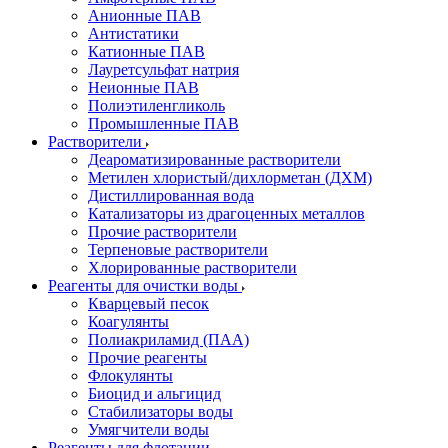
Анионные ПАВ
Антистатики
Катионные ПАВ
Лауретсульфат натрия
Неионные ПАВ
Полиэтиленгликоль
Промышленные ПАВ
Растворители
Деароматизированные растворители
Метилен хлористый/дихлорметан (ДХМ)
Дистиллированная вода
Катализаторы из драгоценных металлов
Прочие растворители
Терпеновые растворители
Хлорированные растворители
Реагенты для очистки воды
Кварцевый песок
Коагулянты
Полиакриламид (ПАА)
Прочие реагенты
Флокулянты
Биоцид и альгицид
Стабилизаторы воды
Умягчители воды
Реагенты для флотации