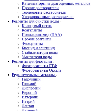
Катализаторы из драгоценных металлов
Прочие растворители
Терпеновые растворители
Хлорированные растворители
Реагенты для очистки воды
Кварцевый песок
Коагулянты
Полиакриламид (ПАА)
Прочие реагенты
Флокулянты
Биоцид и альгицид
Стабилизаторы воды
Умягчители воды
Реагенты для флотации
Флотореагенты БТФ
Флотореагенты Оксаль
Редкоземельные металлы
Гадолиний
Гольмий
Диспрозий
Европий
Иттербий
Иттрий
Лантан
Лютеций