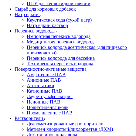
ППУ для теплогидроизоляции
Сырьё для кормовых добавок
Натр едкий
Каустическая сода (сухой натр)
Натр едкий раствор
Перекись водорода
Импортная перекись водорода
Медицинская перекись водорода
Перекись водорода асептическая (для пищевого
производства)
Перекись водорода для бассейна
Техническая перекись водорода
Поверхностно-активные вещества
Амфотерные ПАВ
Анионные ПАВ
Антистатики
Катионные ПАВ
Лауретсульфат натрия
Неионные ПАВ
Полиэтиленгликоль
Промышленные ПАВ
Растворители
Деароматизированные растворители
Метилен хлористый/дихлорметан (ДХМ)
Дистиллированная вода