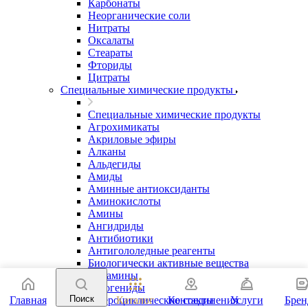
Карбонаты
Неорганические соли
Нитраты
Оксалаты
Стеараты
Фториды
Цитраты
Специальные химические продукты
Специальные химические продукты
Агрохимикаты
Акриловые эфиры
Алканы
Альдегиды
Амиды
Аминные антиоксиданты
Аминокислоты
Амины
Ангидриды
Антибиотики
Антигололедные реагенты
Биологически активные вещества
Витамины
Галогениды
Поиск
Главная
Гетероциклические соединения
Каталог
Контакты
Услуги
Бре