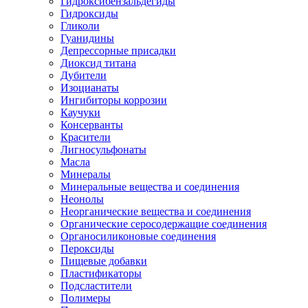
Гидроксибензальдегиды
Гидроксиды
Гликоли
Гуанидины
Депрессорные присадки
Диоксид титана
Дубители
Изоцианаты
Ингибиторы коррозии
Каучуки
Консерванты
Красители
Лигносульфонаты
Масла
Минералы
Минеральные вещества и соединения
Неонолы
Неорганические вещества и соединения
Органические серосодержащие соединения
Органосиликоновые соединения
Пероксиды
Пищевые добавки
Пластификаторы
Подсластители
Полимеры