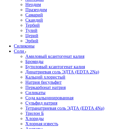
Неодим
Празеодим
Самарий
Скандий
Тербий
Тулий
Церий
Эрбий
Силиконы
Соли
Амиловый ксантогенат калия
Бромиды
Бутиловый ксантогенат калия
Динатриевая соль ЭДТА (EDTA 2Na)
Кальций хлористый
Натрия бисульфит
Перкарбонат натрия
Силикаты
Сода кальцинированная
Сульфид натрия
Тетранатриевая соль ЭДТА (EDTA 4Na)
Трилон Б
Хлориды
Хлорная известь
Ацетаты