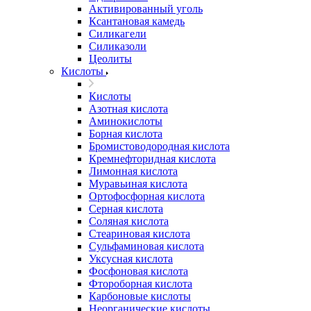
Активированный уголь
Ксантановая камедь
Силикагели
Силиказоли
Цеолиты
Кислоты
Кислоты
Азотная кислота
Аминокислоты
Борная кислота
Бромистоводородная кислота
Кремнефторидная кислота
Лимонная кислота
Муравьиная кислота
Ортофосфорная кислота
Серная кислота
Соляная кислота
Стеариновая кислота
Сульфаминовая кислота
Уксусная кислота
Фосфоновая кислота
Фтороборная кислота
Карбоновые кислоты
Неорганические кислоты