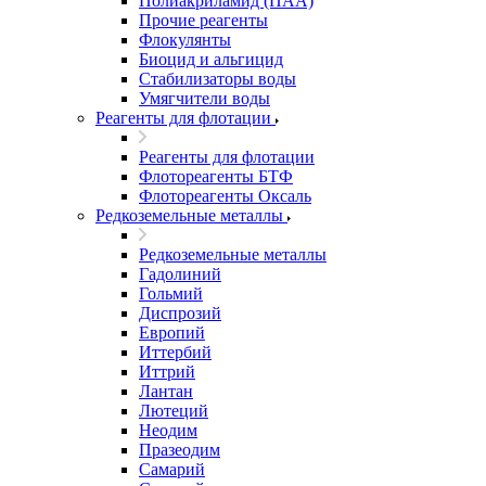
Полиакриламид (ПАА)
Прочие реагенты
Флокулянты
Биоцид и альгицид
Стабилизаторы воды
Умягчители воды
Реагенты для флотации
Реагенты для флотации
Флотореагенты БТФ
Флотореагенты Оксаль
Редкоземельные металлы
Редкоземельные металлы
Гадолиний
Гольмий
Диспрозий
Европий
Иттербий
Иттрий
Лантан
Лютеций
Неодим
Празеодим
Самарий