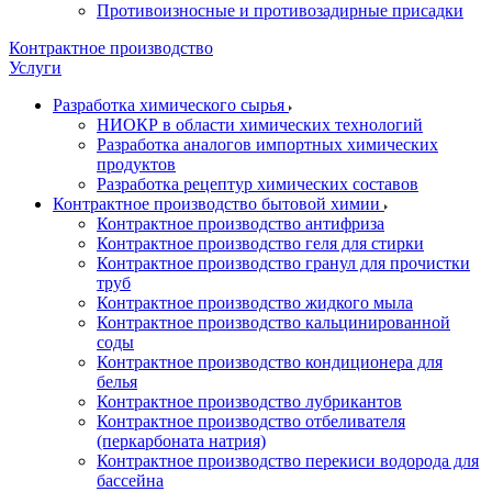
Противоизносные и противозадирные присадки
Контрактное производство
Услуги
Разработка химического сырья
НИОКР в области химических технологий
Разработка аналогов импортных химических
продуктов
Разработка рецептур химических составов
Контрактное производство бытовой химии
Контрактное производство антифриза
Контрактное производство геля для стирки
Контрактное производство гранул для прочистки
труб
Контрактное производство жидкого мыла
Контрактное производство кальцинированной
соды
Контрактное производство кондиционера для
белья
Контрактное производство лубрикантов
Контрактное производство отбеливателя
(перкарбоната натрия)
Контрактное производство перекиси водорода для
бассейна