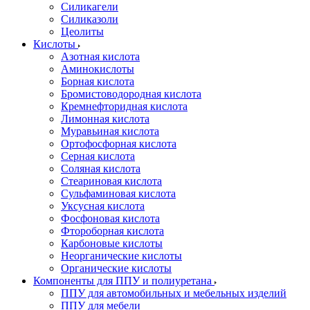
Силикагели
Силиказоли
Цеолиты
Кислоты
Азотная кислота
Аминокислоты
Борная кислота
Бромистоводородная кислота
Кремнефторидная кислота
Лимонная кислота
Муравьиная кислота
Ортофосфорная кислота
Серная кислота
Соляная кислота
Стеариновая кислота
Сульфаминовая кислота
Уксусная кислота
Фосфоновая кислота
Фтороборная кислота
Карбоновые кислоты
Неорганические кислоты
Органические кислоты
Компоненты для ППУ и полиуретана
ППУ для автомобильных и мебельных изделий
ППУ для мебели