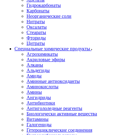
Гидрокарбонаты
Карбонаты
Неорганические соли
Нитраты
Оксалаты
Стеараты
Фториды
Цитраты
Специальные химические продукты
Агрохимикаты
Акриловые эфиры
Алканы
Альдегиды
Амиды
Аминные антиоксиданты
Аминокислоты
Амины
Ангидриды
Антибиотики
Антигололедные реагенты
Биологически активные вещества
Витамины
Галогениды
Гетероциклические соединения