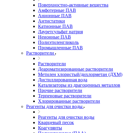
Поверхностно-активные вещества
Амфотерные ПАВ
Анионные ПАВ
Антистатики
Катионные ПАВ
Лауретсульфат натрия
Неионные ПАВ
Полиэтиленгликоль
Промышленные ПАВ
Растворители
Растворители
Деароматизированные растворители
Метилен хлористый/дихлорметан (ДХМ)
Дистиллированная вода
Катализаторы из драгоценных металлов
Прочие растворители
Терпеновые растворители
Хлорированные растворители
Реагенты для очистки воды
Реагенты для очистки воды
Кварцевый песок
Коагулянты