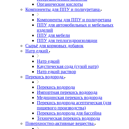
Органические кислоты
Компоненты для ППУ и полиуретана
Компоненты для ППУ и полиуретана
ППУ для автомобильных и мебельных
изделий
ППУ для мебели
ППУ для теплогидроизоляции
Сырьё для кормовых добавок
Натр едкий
Натр едкий
Каустическая сода (сухой натр)
Натр едкий раствор
Перекись водорода
Перекись водорода
Импортная перекись водорода
Медицинская перекись водорода
Перекись водорода асептическая (для
пищевого производства)
Перекись водорода для бассейна
Техническая перекись водорода
Поверхностно-активные вещества