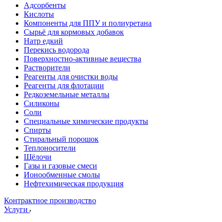
Адсорбенты
Кислоты
Компоненты для ППУ и полиуретана
Сырьё для кормовых добавок
Натр едкий
Перекись водорода
Поверхностно-активные вещества
Растворители
Реагенты для очистки воды
Реагенты для флотации
Редкоземельные металлы
Силиконы
Соли
Специальные химические продукты
Спирты
Стиральный порошок
Теплоносители
Щёлочи
Газы и газовые смеси
Ионообменные смолы
Нефтехимическая продукция
Контрактное производство
Услуги