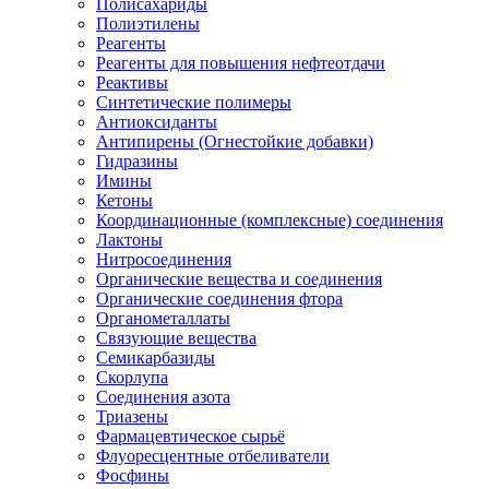
Полисахариды
Полиэтилены
Реагенты
Реагенты для повышения нефтеотдачи
Реактивы
Синтетические полимеры
Антиоксиданты
Антипирены (Огнестойкие добавки)
Гидразины
Имины
Кетоны
Координационные (комплексные) соединения
Лактоны
Нитросоединения
Органические вещества и соединения
Органические соединения фтора
Органометаллаты
Связующие вещества
Семикарбазиды
Скорлупа
Соединения азота
Триазены
Фармацевтическое сырьё
Флуоресцентные отбеливатели
Фосфины