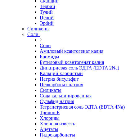
Скандий
Тербий
Тулий
Церий
Эрбий
Силиконы
Соли
Соли
Амиловый ксантогенат калия
Бромиды
Бутиловый ксантогенат калия
Динатриевая соль ЭДТА (EDTA 2Na)
Кальций хлористый
Натрия бисульфит
Перкарбонат натрия
Силикаты
Сода кальцинированная
Сульфид натрия
Тетранатриевая соль ЭДТА (EDTA 4Na)
Трилон Б
Хлориды
Хлорная известь
Ацетаты
Гидрокарбонаты