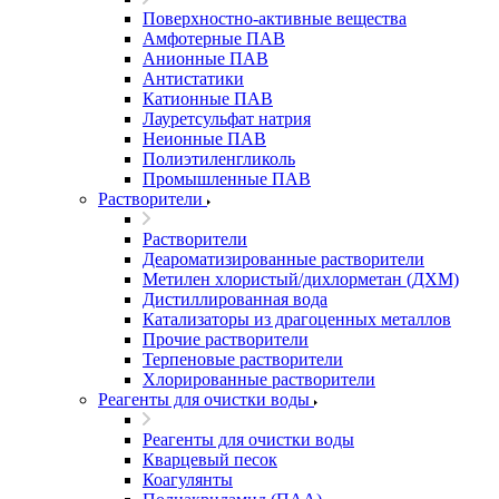
Поверхностно-активные вещества
Амфотерные ПАВ
Анионные ПАВ
Антистатики
Катионные ПАВ
Лауретсульфат натрия
Неионные ПАВ
Полиэтиленгликоль
Промышленные ПАВ
Растворители
Растворители
Деароматизированные растворители
Метилен хлористый/дихлорметан (ДХМ)
Дистиллированная вода
Катализаторы из драгоценных металлов
Прочие растворители
Терпеновые растворители
Хлорированные растворители
Реагенты для очистки воды
Реагенты для очистки воды
Кварцевый песок
Коагулянты