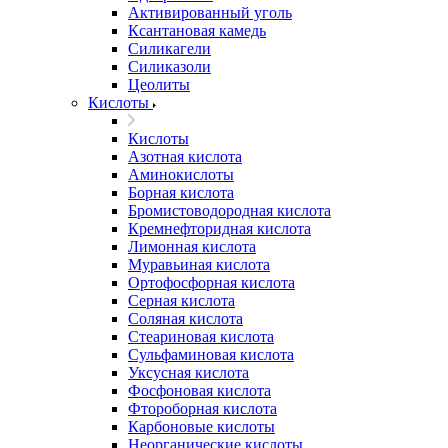
Активированный уголь
Ксантановая камедь
Силикагели
Силиказоли
Цеолиты
Кислоты
Кислоты
Азотная кислота
Аминокислоты
Борная кислота
Бромистоводородная кислота
Кремнефторидная кислота
Лимонная кислота
Муравьиная кислота
Ортофосфорная кислота
Серная кислота
Соляная кислота
Стеариновая кислота
Сульфаминовая кислота
Уксусная кислота
Фосфоновая кислота
Фтороборная кислота
Карбоновые кислоты
Неорганические кислоты