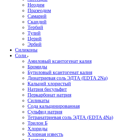
Неодим
Празеодим
Самарий
Скандий
Тербий
Тулий
Церий
Эрбий
Силиконы
Соли
Амиловый ксантогенат калия
Бромиды
Бутиловый ксантогенат калия
Динатриевая соль ЭДТА (EDTA 2Na)
Кальций хлористый
Натрия бисульфит
Перкарбонат натрия
Силикаты
Сода кальцинированная
Сульфид натрия
Тетранатриевая соль ЭДТА (EDTA 4Na)
Трилон Б
Хлориды
Хлорная известь
Ацетаты