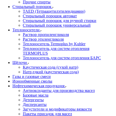
Прочие спирты
Стиральный порошок
TAED (Тетраацетилэтилендиамин)
Стиральный порошок автомат
Стиральный порошок для ручной стирки
Стиральный порошок универсальный
Теплоносители
Раствор пропиленгликоля
Раствор этиленгликоля
Теплоноситель Termoplus by Kuhler
Теплоноситель для систем отопления
TERMOPLUS
Теплоноситель для систем отопления БАРС
Щёлочи
Каустическая сода (сухой натр)
Натр едкий (каустическая сода)
Газы и газовые смеси
Ионообменные смолы
Нефтехимическая продукция
Антиоксиданты для производства масел
Базовые масла
Детергенты
Дисперсанты
Загустители и модификаторы вязкости
Пакеты присадок для масел