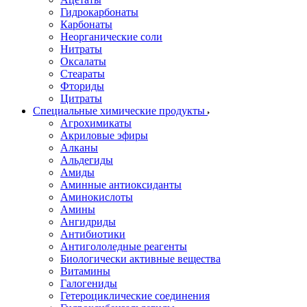
Гидрокарбонаты
Карбонаты
Неорганические соли
Нитраты
Оксалаты
Стеараты
Фториды
Цитраты
Специальные химические продукты
Агрохимикаты
Акриловые эфиры
Алканы
Альдегиды
Амиды
Аминные антиоксиданты
Аминокислоты
Амины
Ангидриды
Антибиотики
Антигололедные реагенты
Биологически активные вещества
Витамины
Галогениды
Гетероциклические соединения