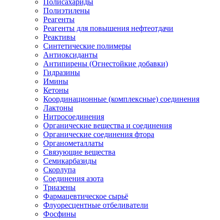
Полисахариды
Полиэтилены
Реагенты
Реагенты для повышения нефтеотдачи
Реактивы
Синтетические полимеры
Антиоксиданты
Антипирены (Огнестойкие добавки)
Гидразины
Имины
Кетоны
Координационные (комплексные) соединения
Лактоны
Нитросоединения
Органические вещества и соединения
Органические соединения фтора
Органометаллаты
Связующие вещества
Семикарбазиды
Скорлупа
Соединения азота
Триазены
Фармацевтическое сырьё
Флуоресцентные отбеливатели
Фосфины