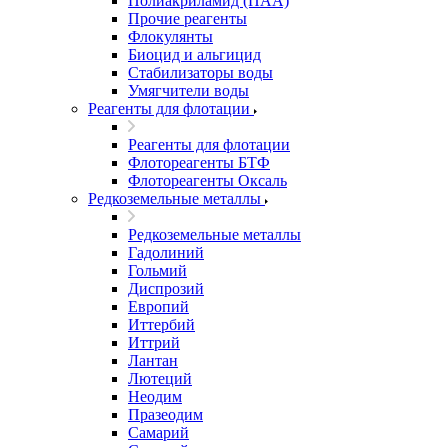
Полиакриламид (ПАА)
Прочие реагенты
Флокулянты
Биоцид и альгицид
Стабилизаторы воды
Умягчители воды
Реагенты для флотации
Реагенты для флотации
Флотореагенты БТФ
Флотореагенты Оксаль
Редкоземельные металлы
Редкоземельные металлы
Гадолиний
Гольмий
Диспрозий
Европий
Иттербий
Иттрий
Лантан
Лютеций
Неодим
Празеодим
Самарий