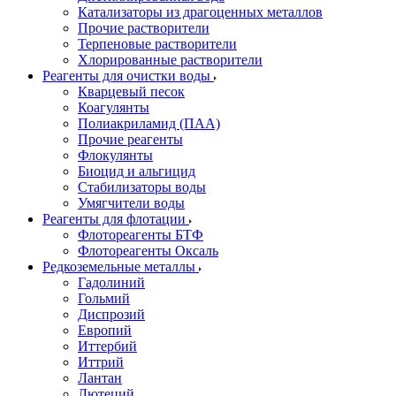
Катализаторы из драгоценных металлов
Прочие растворители
Терпеновые растворители
Хлорированные растворители
Реагенты для очистки воды
Кварцевый песок
Коагулянты
Полиакриламид (ПАА)
Прочие реагенты
Флокулянты
Биоцид и альгицид
Стабилизаторы воды
Умягчители воды
Реагенты для флотации
Флотореагенты БТФ
Флотореагенты Оксаль
Редкоземельные металлы
Гадолиний
Гольмий
Диспрозий
Европий
Иттербий
Иттрий
Лантан
Лютеций