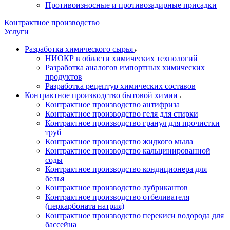
Противоизносные и противозадирные присадки
Контрактное производство
Услуги
Разработка химического сырья
НИОКР в области химических технологий
Разработка аналогов импортных химических
продуктов
Разработка рецептур химических составов
Контрактное производство бытовой химии
Контрактное производство антифриза
Контрактное производство геля для стирки
Контрактное производство гранул для прочистки
труб
Контрактное производство жидкого мыла
Контрактное производство кальцинированной
соды
Контрактное производство кондиционера для
белья
Контрактное производство лубрикантов
Контрактное производство отбеливателя
(перкарбоната натрия)
Контрактное производство перекиси водорода для
бассейна