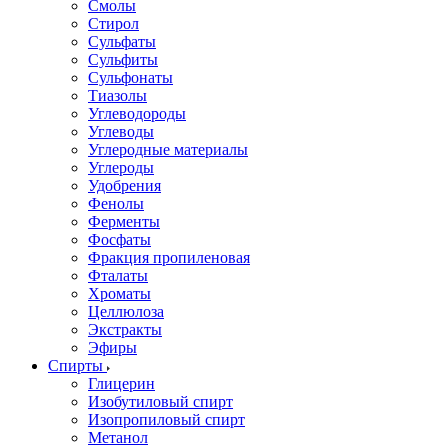
Смолы
Стирол
Сульфаты
Сульфиты
Сульфонаты
Тиазолы
Углеводороды
Углеводы
Углеродные материалы
Углероды
Удобрения
Фенолы
Ферменты
Фосфаты
Фракция пропиленовая
Фталаты
Хроматы
Целлюлоза
Экстракты
Эфиры
Спирты
Глицерин
Изобутиловый спирт
Изопропиловый спирт
Метанол