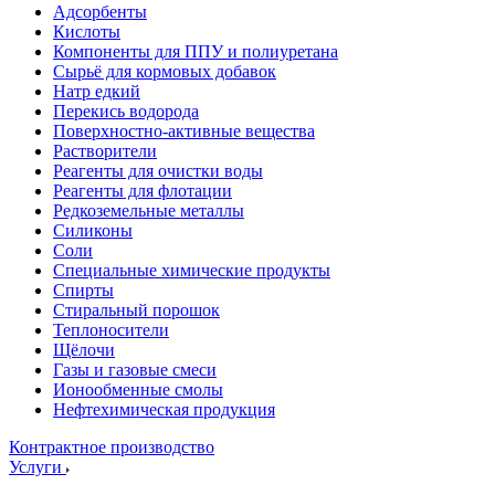
Адсорбенты
Кислоты
Компоненты для ППУ и полиуретана
Сырьё для кормовых добавок
Натр едкий
Перекись водорода
Поверхностно-активные вещества
Растворители
Реагенты для очистки воды
Реагенты для флотации
Редкоземельные металлы
Силиконы
Соли
Специальные химические продукты
Спирты
Стиральный порошок
Теплоносители
Щёлочи
Газы и газовые смеси
Ионообменные смолы
Нефтехимическая продукция
Контрактное производство
Услуги