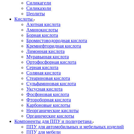
Силикагели
Силиказоли
Цеолиты
Кислоты
Азотная кислота
Аминокислоты
Борная кислота
Бромистоводородная кислота
Кремнефторидная кислота
Лимонная кислота
Муравьиная кислота
Ортофосфорная кислота
Серная кислота
Соляная кислота
Стеариновая кислота
Сульфаминовая кислота
Уксусная кислота
Фосфоновая кислота
Фтороборная кислота
Карбоновые кислоты
Неорганические кислоты
Органические кислоты
Компоненты для ППУ и полиуретана
ППУ для автомобильных и мебельных изделий
ППУ для мебели