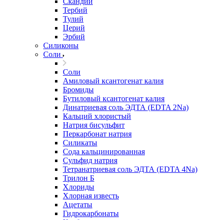
Скандий
Тербий
Тулий
Церий
Эрбий
Силиконы
Соли
Соли
Амиловый ксантогенат калия
Бромиды
Бутиловый ксантогенат калия
Динатриевая соль ЭДТА (EDTA 2Na)
Кальций хлористый
Натрия бисульфит
Перкарбонат натрия
Силикаты
Сода кальцинированная
Сульфид натрия
Тетранатриевая соль ЭДТА (EDTA 4Na)
Трилон Б
Хлориды
Хлорная известь
Ацетаты
Гидрокарбонаты