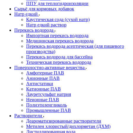
ППУ для теплогидроизоляции
Сырьё для кормовых добавок
Натр едкий
Каустическая сода (сухой натр)
Натр едкий раствор
Перекись водорода
Импортная перекись водорода
Медицинская перекись водорода
Перекись водорода асептическая (для пищевого
производства)
Перекись водорода для бассейна
Техническая перекись водорода
Поверхностно-активные вещества
Амфотерные ПАВ
Анионные ПАВ
Антистатики
Катионные ПАВ
Лауретсульфат натрия
Неионные ПАВ
Полиэтиленгликоль
Промышленные ПАВ
Растворители
Деароматизированные растворители
Метилен хлористый/дихлорметан (ДХМ)
Дистиллированная вода