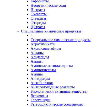
Карбонаты
Неорганические соли
Нитраты
Оксалаты
Стеараты
Фториды
Цитраты
Специальные химические продукты
Специальные химические продукты
Агрохимикаты
Акриловые эфиры
Алканы
Альдегиды
Амиды
Аминные антиоксиданты
Аминокислоты
Амины
Ангидриды
Антибиотики
Антигололедные реагенты
Биологически активные вещества
Витамины
Галогениды
Гетероциклические соединения