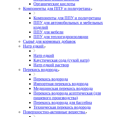
Органические кислоты
Компоненты для ППУ и полиуретана
Компоненты для ППУ и полиуретана
ППУ для автомобильных и мебельных
изделий
ППУ для мебели
ППУ для теплогидроизоляции
Сырьё для кормовых добавок
Натр едкий
Натр едкий
Каустическая сода (сухой натр)
Натр едкий раствор
Перекись водорода
Перекись водорода
Импортная перекись водорода
Медицинская перекись водорода
Перекись водорода асептическая (для
пищевого производства)
Перекись водорода для бассейна
Техническая перекись водорода
Поверхностно-активные вещества