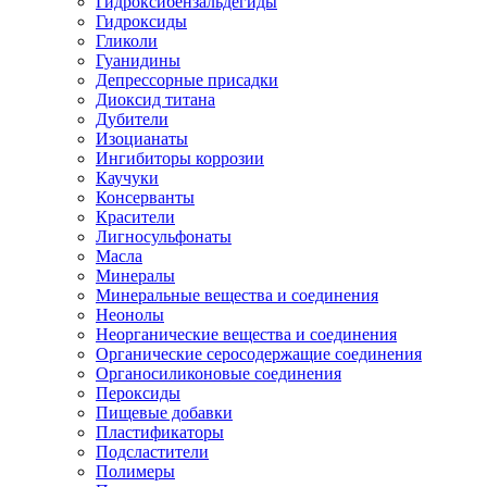
Гидроксибензальдегиды
Гидроксиды
Гликоли
Гуанидины
Депрессорные присадки
Диоксид титана
Дубители
Изоцианаты
Ингибиторы коррозии
Каучуки
Консерванты
Красители
Лигносульфонаты
Масла
Минералы
Минеральные вещества и соединения
Неонолы
Неорганические вещества и соединения
Органические серосодержащие соединения
Органосиликоновые соединения
Пероксиды
Пищевые добавки
Пластификаторы
Подсластители
Полимеры