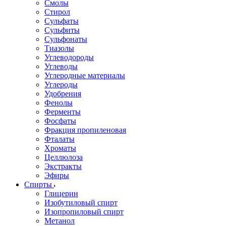
Смолы
Стирол
Сульфаты
Сульфиты
Сульфонаты
Тиазолы
Углеводороды
Углеводы
Углеродные материалы
Углероды
Удобрения
Фенолы
Ферменты
Фосфаты
Фракция пропиленовая
Фталаты
Хроматы
Целлюлоза
Экстракты
Эфиры
Спирты
Глицерин
Изобутиловый спирт
Изопропиловый спирт
Метанол