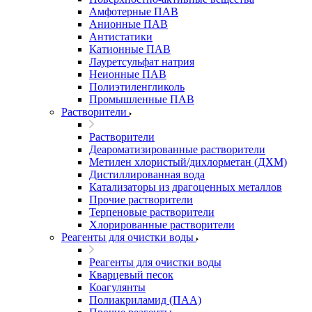
Амфотерные ПАВ
Анионные ПАВ
Антистатики
Катионные ПАВ
Лауретсульфат натрия
Неионные ПАВ
Полиэтиленгликоль
Промышленные ПАВ
Растворители
Растворители
Деароматизированные растворители
Метилен хлористый/дихлорметан (ДХМ)
Дистиллированная вода
Катализаторы из драгоценных металлов
Прочие растворители
Терпеновые растворители
Хлорированные растворители
Реагенты для очистки воды
Реагенты для очистки воды
Кварцевый песок
Коагулянты
Полиакриламид (ПАА)