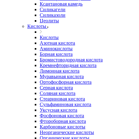
Ксантановая камедь
Силикагели
Силиказоли
Цеолиты
Кислоты
Кислоты
Азотная кислота
Аминокислоты
Борная кислота
Бромистоводородная кислота
Кремнефторидная кислота
Лимонная кислота
Муравьиная кислота
Ортофосфорная кислота
Серная кислота
Соляная кислота
Стеариновая кислота
Сульфаминовая кислота
Уксусная кислота
Фосфоновая кислота
Фтороборная кислота
Карбоновые кислоты
Неорганические кислоты
Органические кислоты