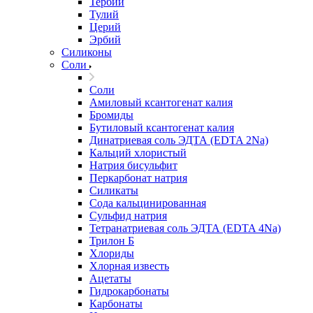
Тербий
Тулий
Церий
Эрбий
Силиконы
Соли
Соли
Амиловый ксантогенат калия
Бромиды
Бутиловый ксантогенат калия
Динатриевая соль ЭДТА (EDTA 2Na)
Кальций хлористый
Натрия бисульфит
Перкарбонат натрия
Силикаты
Сода кальцинированная
Сульфид натрия
Тетранатриевая соль ЭДТА (EDTA 4Na)
Трилон Б
Хлориды
Хлорная известь
Ацетаты
Гидрокарбонаты
Карбонаты