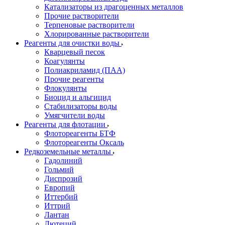
Катализаторы из драгоценных металлов
Прочие растворители
Терпеновые растворители
Хлорированные растворители
Реагенты для очистки воды
Кварцевый песок
Коагулянты
Полиакриламид (ПАА)
Прочие реагенты
Флокулянты
Биоцид и альгицид
Стабилизаторы воды
Умягчители воды
Реагенты для флотации
Флотореагенты БТФ
Флотореагенты Оксаль
Редкоземельные металлы
Гадолиний
Гольмий
Диспрозий
Европий
Иттербий
Иттрий
Лантан
Лютеций