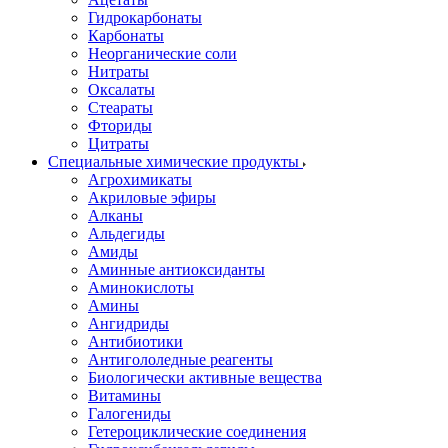
Гидрокарбонаты
Карбонаты
Неорганические соли
Нитраты
Оксалаты
Стеараты
Фториды
Цитраты
Специальные химические продукты
Агрохимикаты
Акриловые эфиры
Алканы
Альдегиды
Амиды
Аминные антиоксиданты
Аминокислоты
Амины
Ангидриды
Антибиотики
Антигололедные реагенты
Биологически активные вещества
Витамины
Галогениды
Гетероциклические соединения