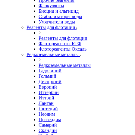
Прочие реагенты
Флокулянты
Биоцид и альгицид
Стабилизаторы воды
Умягчители воды
Реагенты для флотации
Реагенты для флотации
Флотореагенты БТФ
Флотореагенты Оксаль
Редкоземельные металлы
Редкоземельные металлы
Гадолиний
Гольмий
Диспрозий
Европий
Иттербий
Иттрий
Лантан
Лютеций
Неодим
Празеодим
Самарий
Скандий