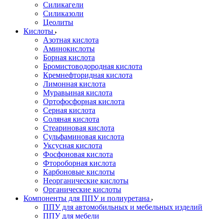
Силикагели
Силиказоли
Цеолиты
Кислоты
Азотная кислота
Аминокислоты
Борная кислота
Бромистоводородная кислота
Кремнефторидная кислота
Лимонная кислота
Муравьиная кислота
Ортофосфорная кислота
Серная кислота
Соляная кислота
Стеариновая кислота
Сульфаминовая кислота
Уксусная кислота
Фосфоновая кислота
Фтороборная кислота
Карбоновые кислоты
Неорганические кислоты
Органические кислоты
Компоненты для ППУ и полиуретана
ППУ для автомобильных и мебельных изделий
ППУ для мебели