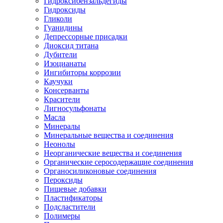
Гидроксибензальдегиды
Гидроксиды
Гликоли
Гуанидины
Депрессорные присадки
Диоксид титана
Дубители
Изоцианаты
Ингибиторы коррозии
Каучуки
Консерванты
Красители
Лигносульфонаты
Масла
Минералы
Минеральные вещества и соединения
Неонолы
Неорганические вещества и соединения
Органические серосодержащие соединения
Органосиликоновые соединения
Пероксиды
Пищевые добавки
Пластификаторы
Подсластители
Полимеры