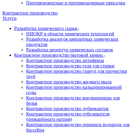
Противоизносные и противозадирные присадки
Контрактное производство
Услуги
Разработка химического сырья
НИОКР в области химических технологий
Разработка аналогов импортных химических
продуктов
Разработка рецептур химических составов
Контрактное производство бытовой химии
Контрактное производство антифриза
Контрактное производство геля для стирки
Контрактное производство гранул для прочистки
труб
Контрактное производство жидкого мыла
Контрактное производство кальцинированной
соды
Контрактное производство кондиционера для
белья
Контрактное производство лубрикантов
Контрактное производство отбеливателя
(перкарбоната натрия)
Контрактное производство перекиси водорода для
бассейна