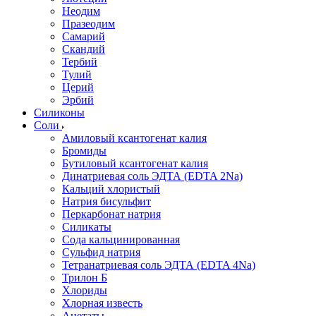
Неодим
Празеодим
Самарий
Скандий
Тербий
Тулий
Церий
Эрбий
Силиконы
Соли
Амиловый ксантогенат калия
Бромиды
Бутиловый ксантогенат калия
Динатриевая соль ЭДТА (EDTA 2Na)
Кальций хлористый
Натрия бисульфит
Перкарбонат натрия
Силикаты
Сода кальцинированная
Сульфид натрия
Тетранатриевая соль ЭДТА (EDTA 4Na)
Трилон Б
Хлориды
Хлорная известь
Ацетаты