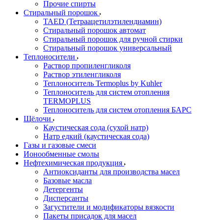
Прочие спирты
Стиральный порошок
TAED (Тетраацетилэтилендиамин)
Стиральный порошок автомат
Стиральный порошок для ручной стирки
Стиральный порошок универсальный
Теплоносители
Раствор пропиленгликоля
Раствор этиленгликоля
Теплоноситель Termoplus by Kuhler
Теплоноситель для систем отопления
TERMOPLUS
Теплоноситель для систем отопления БАРС
Щёлочи
Каустическая сода (сухой натр)
Натр едкий (каустическая сода)
Газы и газовые смеси
Ионообменные смолы
Нефтехимическая продукция
Антиоксиданты для производства масел
Базовые масла
Детергенты
Дисперсанты
Загустители и модификаторы вязкости
Пакеты присадок для масел