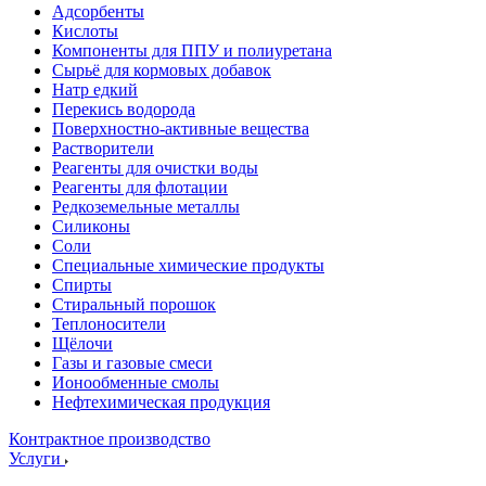
Адсорбенты
Кислоты
Компоненты для ППУ и полиуретана
Сырьё для кормовых добавок
Натр едкий
Перекись водорода
Поверхностно-активные вещества
Растворители
Реагенты для очистки воды
Реагенты для флотации
Редкоземельные металлы
Силиконы
Соли
Специальные химические продукты
Спирты
Стиральный порошок
Теплоносители
Щёлочи
Газы и газовые смеси
Ионообменные смолы
Нефтехимическая продукция
Контрактное производство
Услуги