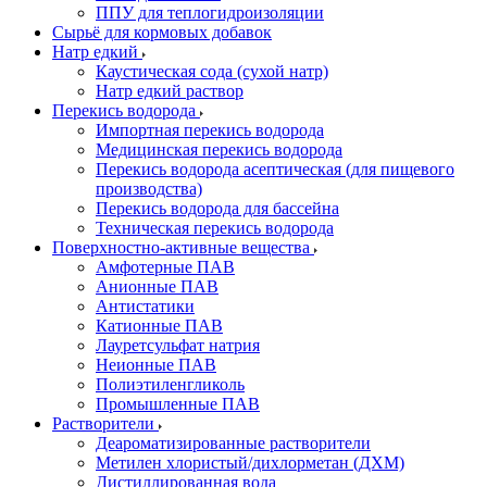
ППУ для теплогидроизоляции
Сырьё для кормовых добавок
Натр едкий
Каустическая сода (сухой натр)
Натр едкий раствор
Перекись водорода
Импортная перекись водорода
Медицинская перекись водорода
Перекись водорода асептическая (для пищевого
производства)
Перекись водорода для бассейна
Техническая перекись водорода
Поверхностно-активные вещества
Амфотерные ПАВ
Анионные ПАВ
Антистатики
Катионные ПАВ
Лауретсульфат натрия
Неионные ПАВ
Полиэтиленгликоль
Промышленные ПАВ
Растворители
Деароматизированные растворители
Метилен хлористый/дихлорметан (ДХМ)
Дистиллированная вода