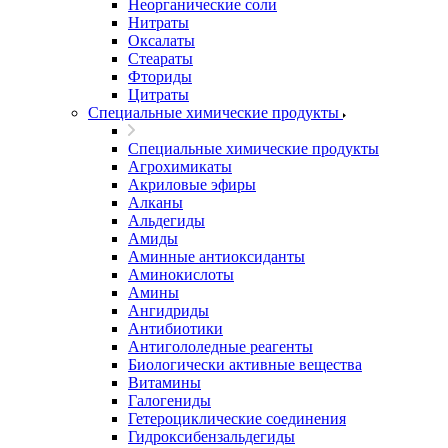
Неорганические соли
Нитраты
Оксалаты
Стеараты
Фториды
Цитраты
Специальные химические продукты
Специальные химические продукты
Агрохимикаты
Акриловые эфиры
Алканы
Альдегиды
Амиды
Аминные антиоксиданты
Аминокислоты
Амины
Ангидриды
Антибиотики
Антигололедные реагенты
Биологически активные вещества
Витамины
Галогениды
Гетероциклические соединения
Гидроксибензальдегиды