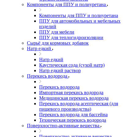
Компоненты для ППУ и полиуретана
Компоненты для ППУ и полиуретана
ППУ для автомобильных и мебельных
изделий
ППУ для мебели
ППУ для теплогидроизоляции
Сырьё для кормовых добавок
Натр едкий
Натр едкий
Каустическая сода (сухой натр)
Натр едкий раствор
Перекись водорода
Перекись водорода
Импортная перекись водорода
Медицинская перекись водорода
Перекись водорода асептическая (для
пищевого производства)
Перекись водорода для бассейна
Техническая перекись водорода
Поверхностно-активные вещества
Поверхностно-активные вещества