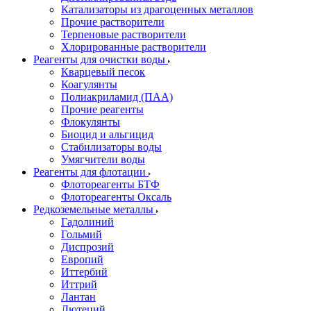
Катализаторы из драгоценных металлов
Прочие растворители
Терпеновые растворители
Хлорированные растворители
Реагенты для очистки воды
Кварцевый песок
Коагулянты
Полиакриламид (ПАА)
Прочие реагенты
Флокулянты
Биоцид и альгицид
Стабилизаторы воды
Умягчители воды
Реагенты для флотации
Флотореагенты БТФ
Флотореагенты Оксаль
Редкоземельные металлы
Гадолиний
Гольмий
Диспрозий
Европий
Иттербий
Иттрий
Лантан
Лютеций