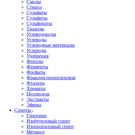
Смолы
Стирол
Сульфаты
Сульфиты
Сульфонаты
Тиазолы
Углеводороды
Углеводы
Углеродные материалы
Углероды
Удобрения
Фенолы
Ферменты
Фосфаты
Фракция пропиленовая
Фталаты
Хроматы
Целлюлоза
Экстракты
Эфиры
Спирты
Глицерин
Изобутиловый спирт
Изопропиловый спирт
Метанол