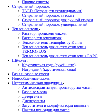
Прочие спирты
Стиральный порошок
TAED (Тетраацетилэтилендиамин)
Стиральный порошок автомат
Стиральный порошок для ручной стирки
Стиральный порошок универсальный
Теплоносители
Раствор пропиленгликоля
Раствор этиленгликоля
Теплоноситель Termoplus by Kuhler
Теплоноситель для систем отопления
TERMOPLUS
Теплоноситель для систем отопления БАРС
Щёлочи
Каустическая сода (сухой натр)
Натр едкий (каустическая сода)
Газы и газовые смеси
Ионообменные смолы
Нефтехимическая продукция
Антиоксиданты для производства масел
Базовые масла
Детергенты
Дисперсанты
Загустители и модификаторы вязкости
Пакеты присадок для масел