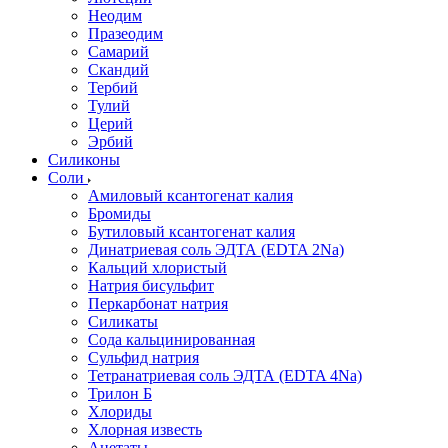
Неодим
Празеодим
Самарий
Скандий
Тербий
Тулий
Церий
Эрбий
Силиконы
Соли
Амиловый ксантогенат калия
Бромиды
Бутиловый ксантогенат калия
Динатриевая соль ЭДТА (EDTA 2Na)
Кальций хлористый
Натрия бисульфит
Перкарбонат натрия
Силикаты
Сода кальцинированная
Сульфид натрия
Тетранатриевая соль ЭДТА (EDTA 4Na)
Трилон Б
Хлориды
Хлорная известь
Ацетаты