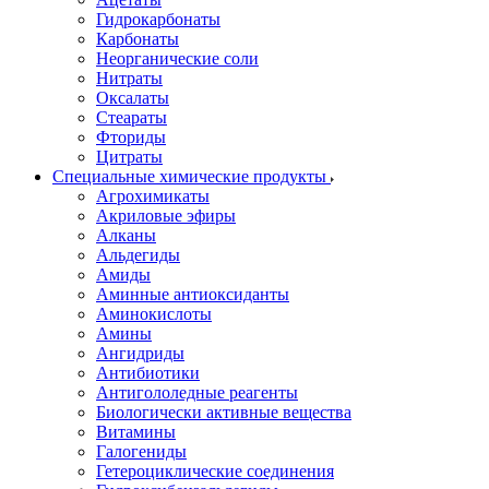
Гидрокарбонаты
Карбонаты
Неорганические соли
Нитраты
Оксалаты
Стеараты
Фториды
Цитраты
Специальные химические продукты
Агрохимикаты
Акриловые эфиры
Алканы
Альдегиды
Амиды
Аминные антиоксиданты
Аминокислоты
Амины
Ангидриды
Антибиотики
Антигололедные реагенты
Биологически активные вещества
Витамины
Галогениды
Гетероциклические соединения