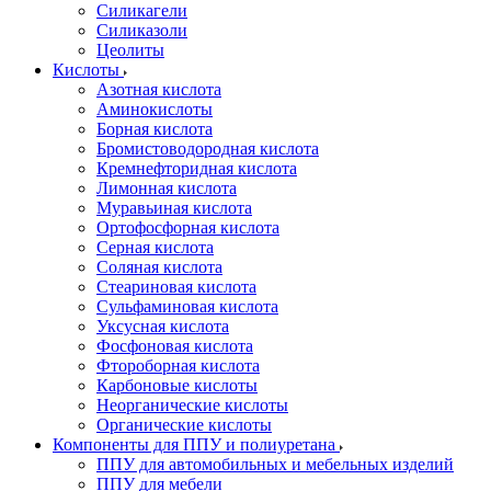
Силикагели
Силиказоли
Цеолиты
Кислоты
Азотная кислота
Аминокислоты
Борная кислота
Бромистоводородная кислота
Кремнефторидная кислота
Лимонная кислота
Муравьиная кислота
Ортофосфорная кислота
Серная кислота
Соляная кислота
Стеариновая кислота
Сульфаминовая кислота
Уксусная кислота
Фосфоновая кислота
Фтороборная кислота
Карбоновые кислоты
Неорганические кислоты
Органические кислоты
Компоненты для ППУ и полиуретана
ППУ для автомобильных и мебельных изделий
ППУ для мебели