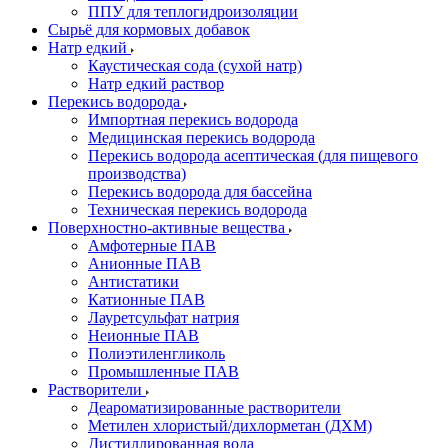
ППУ для теплогидроизоляции
Сырьё для кормовых добавок
Натр едкий
Каустическая сода (сухой натр)
Натр едкий раствор
Перекись водорода
Импортная перекись водорода
Медицинская перекись водорода
Перекись водорода асептическая (для пищевого
производства)
Перекись водорода для бассейна
Техническая перекись водорода
Поверхностно-активные вещества
Амфотерные ПАВ
Анионные ПАВ
Антистатики
Катионные ПАВ
Лауретсульфат натрия
Неионные ПАВ
Полиэтиленгликоль
Промышленные ПАВ
Растворители
Деароматизированные растворители
Метилен хлористый/дихлорметан (ДХМ)
Дистиллированная вода