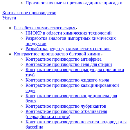
Противоизносные и противозадирные присадки
Контрактное производство
Услуги
Разработка химического сырья
НИОКР в области химических технологий
Разработка аналогов импортных химических
продуктов
Разработка рецептур химических составов
Контрактное производство бытовой химии
Контрактное производство антифриза
Контрактное производство геля для стирки
Контрактное производство гранул для прочистки
труб
Контрактное производство жидкого мыла
Контрактное производство кальцинированной
соды
Контрактное производство кондиционера для
белья
Контрактное производство лубрикантов
Контрактное производство отбеливателя
(перкарбоната натрия)
Контрактное производство перекиси водорода для
бассейна