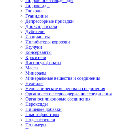
Гидроксибензальдегиды
Гидроксиды
Гликоли
Гуанидины
Депрессорные присадки
Диоксид титана
Дубители
Изоцианаты
Ингибиторы коррозии
Каучуки
Консерванты
Красители
Лигносульфонаты
Масла
Минералы
Минеральные вещества и соединения
Неонолы
Неорганические вещества и соединения
Органические серосодержащие соединения
Органосиликоновые соединения
Пероксиды
Пищевые добавки
Пластификаторы
Подсластители
Полимеры