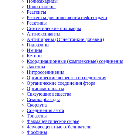
Полисахариды
Полиэтилены
Реагенты
Реагенты для повышения нефтеотдачи
Реактивы
Синтетические полимеры
Антиоксиданты
Антипирены (Огнестойкие добавки)
Гидразины
Имины
Кетоны
Координационные (комплексные) соединения
Лактоны
Нитросоединения
Органические вещества и соединения
Органические соединения фтора
Органометаллаты
Связующие вещества
Семикарбазиды
Скорлупа
Соединения азота
Триазены
Фармацевтическое сырьё
Флуоресцентные отбеливатели
Фосфины