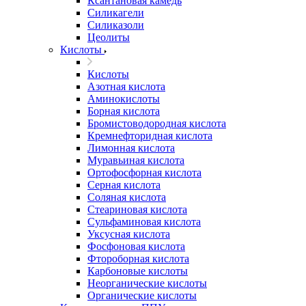
Ксантановая камедь
Силикагели
Силиказоли
Цеолиты
Кислоты
Кислоты
Азотная кислота
Аминокислоты
Борная кислота
Бромистоводородная кислота
Кремнефторидная кислота
Лимонная кислота
Муравьиная кислота
Ортофосфорная кислота
Серная кислота
Соляная кислота
Стеариновая кислота
Сульфаминовая кислота
Уксусная кислота
Фосфоновая кислота
Фтороборная кислота
Карбоновые кислоты
Неорганические кислоты
Органические кислоты