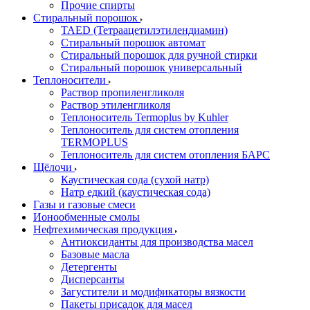
Прочие спирты
Стиральный порошок
TAED (Тетраацетилэтилендиамин)
Стиральный порошок автомат
Стиральный порошок для ручной стирки
Стиральный порошок универсальный
Теплоносители
Раствор пропиленгликоля
Раствор этиленгликоля
Теплоноситель Termoplus by Kuhler
Теплоноситель для систем отопления
TERMOPLUS
Теплоноситель для систем отопления БАРС
Щёлочи
Каустическая сода (сухой натр)
Натр едкий (каустическая сода)
Газы и газовые смеси
Ионообменные смолы
Нефтехимическая продукция
Антиоксиданты для производства масел
Базовые масла
Детергенты
Дисперсанты
Загустители и модификаторы вязкости
Пакеты присадок для масел