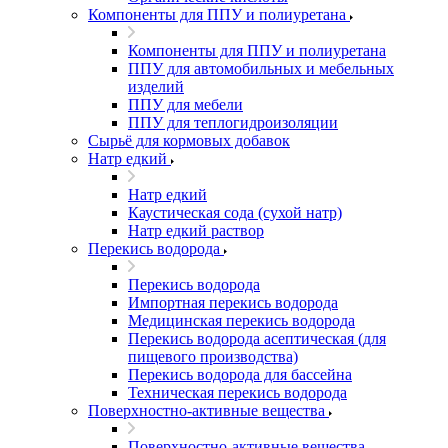
Компоненты для ППУ и полиуретана
Компоненты для ППУ и полиуретана
ППУ для автомобильных и мебельных
изделий
ППУ для мебели
ППУ для теплогидроизоляции
Сырьё для кормовых добавок
Натр едкий
Натр едкий
Каустическая сода (сухой натр)
Натр едкий раствор
Перекись водорода
Перекись водорода
Импортная перекись водорода
Медицинская перекись водорода
Перекись водорода асептическая (для
пищевого производства)
Перекись водорода для бассейна
Техническая перекись водорода
Поверхностно-активные вещества
Поверхностно-активные вещества