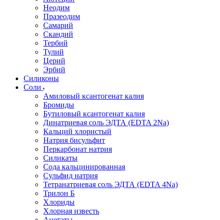
Неодим
Празеодим
Самарий
Скандий
Тербий
Тулий
Церий
Эрбий
Силиконы
Соли
Амиловый ксантогенат калия
Бромиды
Бутиловый ксантогенат калия
Динатриевая соль ЭДТА (EDTA 2Na)
Кальций хлористый
Натрия бисульфит
Перкарбонат натрия
Силикаты
Сода кальцинированная
Сульфид натрия
Тетранатриевая соль ЭДТА (EDTA 4Na)
Трилон Б
Хлориды
Хлорная известь
Ацетаты