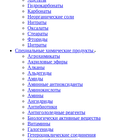
Гидрокарбонаты
Карбонаты
Неорганические соли
Нитраты
Оксалаты
Стеараты
Фториды
Цитраты
Специальные химические продукты
Агрохимикаты
Акриловые эфиры
Алканы
Альдегиды
Амиды
Аминные антиоксиданты
Аминокислоты
Амины
Ангидриды
Антибиотики
Антигололедные реагенты
Биологически активные вещества
Витамины
Галогениды
Гетероциклические соединения