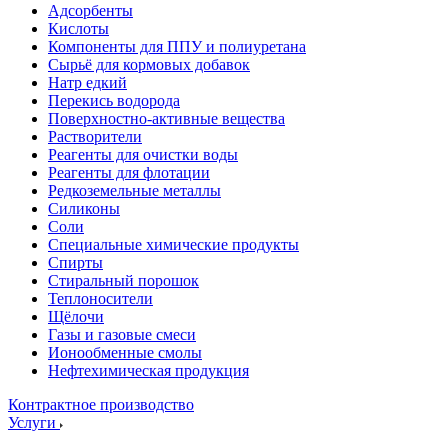
Адсорбенты
Кислоты
Компоненты для ППУ и полиуретана
Сырьё для кормовых добавок
Натр едкий
Перекись водорода
Поверхностно-активные вещества
Растворители
Реагенты для очистки воды
Реагенты для флотации
Редкоземельные металлы
Силиконы
Соли
Специальные химические продукты
Спирты
Стиральный порошок
Теплоносители
Щёлочи
Газы и газовые смеси
Ионообменные смолы
Нефтехимическая продукция
Контрактное производство
Услуги