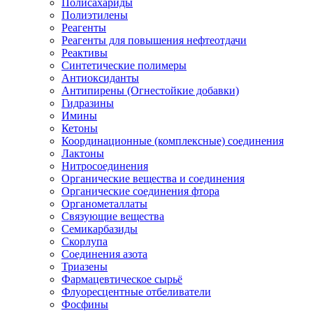
Полисахариды
Полиэтилены
Реагенты
Реагенты для повышения нефтеотдачи
Реактивы
Синтетические полимеры
Антиоксиданты
Антипирены (Огнестойкие добавки)
Гидразины
Имины
Кетоны
Координационные (комплексные) соединения
Лактоны
Нитросоединения
Органические вещества и соединения
Органические соединения фтора
Органометаллаты
Связующие вещества
Семикарбазиды
Скорлупа
Соединения азота
Триазены
Фармацевтическое сырьё
Флуоресцентные отбеливатели
Фосфины