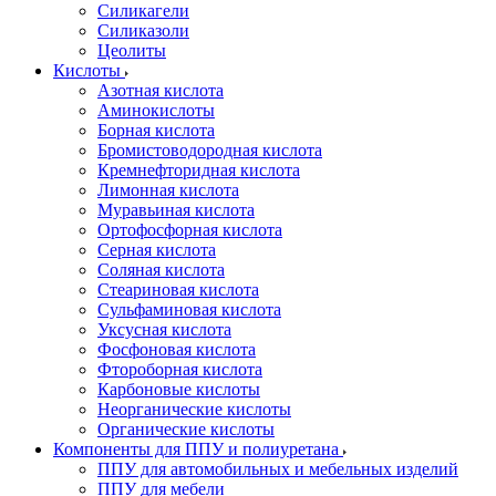
Силикагели
Силиказоли
Цеолиты
Кислоты
Азотная кислота
Аминокислоты
Борная кислота
Бромистоводородная кислота
Кремнефторидная кислота
Лимонная кислота
Муравьиная кислота
Ортофосфорная кислота
Серная кислота
Соляная кислота
Стеариновая кислота
Сульфаминовая кислота
Уксусная кислота
Фосфоновая кислота
Фтороборная кислота
Карбоновые кислоты
Неорганические кислоты
Органические кислоты
Компоненты для ППУ и полиуретана
ППУ для автомобильных и мебельных изделий
ППУ для мебели