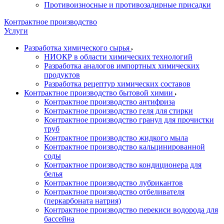
Противоизносные и противозадирные присадки
Контрактное производство
Услуги
Разработка химического сырья
НИОКР в области химических технологий
Разработка аналогов импортных химических
продуктов
Разработка рецептур химических составов
Контрактное производство бытовой химии
Контрактное производство антифриза
Контрактное производство геля для стирки
Контрактное производство гранул для прочистки
труб
Контрактное производство жидкого мыла
Контрактное производство кальцинированной
соды
Контрактное производство кондиционера для
белья
Контрактное производство лубрикантов
Контрактное производство отбеливателя
(перкарбоната натрия)
Контрактное производство перекиси водорода для
бассейна