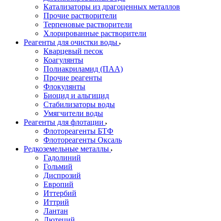
Катализаторы из драгоценных металлов
Прочие растворители
Терпеновые растворители
Хлорированные растворители
Реагенты для очистки воды
Кварцевый песок
Коагулянты
Полиакриламид (ПАА)
Прочие реагенты
Флокулянты
Биоцид и альгицид
Стабилизаторы воды
Умягчители воды
Реагенты для флотации
Флотореагенты БТФ
Флотореагенты Оксаль
Редкоземельные металлы
Гадолиний
Гольмий
Диспрозий
Европий
Иттербий
Иттрий
Лантан
Лютеций