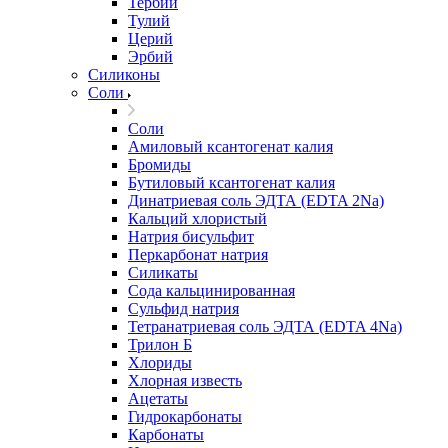
Тербий
Тулий
Церий
Эрбий
Силиконы
Соли
Соли
Амиловый ксантогенат калия
Бромиды
Бутиловый ксантогенат калия
Динатриевая соль ЭДТА (EDTA 2Na)
Кальций хлористый
Натрия бисульфит
Перкарбонат натрия
Силикаты
Сода кальцинированная
Сульфид натрия
Тетранатриевая соль ЭДТА (EDTA 4Na)
Трилон Б
Хлориды
Хлорная известь
Ацетаты
Гидрокарбонаты
Карбонаты