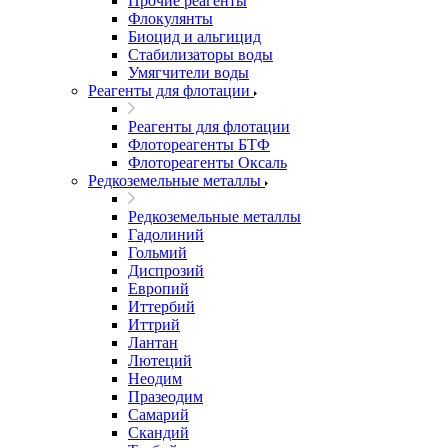
Прочие реагенты
Флокулянты
Биоцид и альгицид
Стабилизаторы воды
Умягчители воды
Реагенты для флотации
Реагенты для флотации
Флотореагенты БТФ
Флотореагенты Оксаль
Редкоземельные металлы
Редкоземельные металлы
Гадолиний
Гольмий
Диспрозий
Европий
Иттербий
Иттрий
Лантан
Лютеций
Неодим
Празеодим
Самарий
Скандий