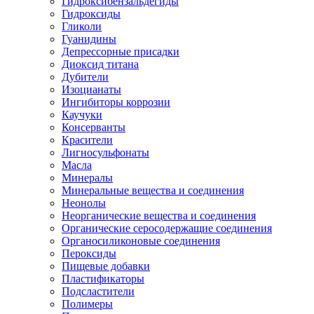
Гидроксибензальдегиды
Гидроксиды
Гликоли
Гуанидины
Депрессорные присадки
Диоксид титана
Дубители
Изоцианаты
Ингибиторы коррозии
Каучуки
Консерванты
Красители
Лигносульфонаты
Масла
Минералы
Минеральные вещества и соединения
Неонолы
Неорганические вещества и соединения
Органические серосодержащие соединения
Органосиликоновые соединения
Пероксиды
Пищевые добавки
Пластификаторы
Подсластители
Полимеры