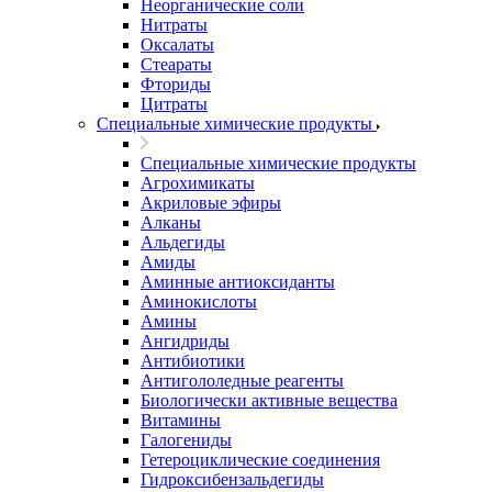
Неорганические соли
Нитраты
Оксалаты
Стеараты
Фториды
Цитраты
Специальные химические продукты
Специальные химические продукты
Агрохимикаты
Акриловые эфиры
Алканы
Альдегиды
Амиды
Аминные антиоксиданты
Аминокислоты
Амины
Ангидриды
Антибиотики
Антигололедные реагенты
Биологически активные вещества
Витамины
Галогениды
Гетероциклические соединения
Гидроксибензальдегиды