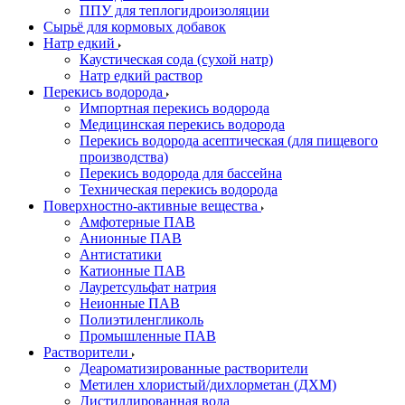
ППУ для теплогидроизоляции
Сырьё для кормовых добавок
Натр едкий
Каустическая сода (сухой натр)
Натр едкий раствор
Перекись водорода
Импортная перекись водорода
Медицинская перекись водорода
Перекись водорода асептическая (для пищевого
производства)
Перекись водорода для бассейна
Техническая перекись водорода
Поверхностно-активные вещества
Амфотерные ПАВ
Анионные ПАВ
Антистатики
Катионные ПАВ
Лауретсульфат натрия
Неионные ПАВ
Полиэтиленгликоль
Промышленные ПАВ
Растворители
Деароматизированные растворители
Метилен хлористый/дихлорметан (ДХМ)
Дистиллированная вода