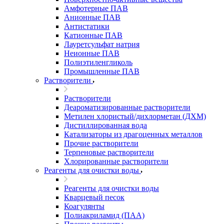
Амфотерные ПАВ
Анионные ПАВ
Антистатики
Катионные ПАВ
Лауретсульфат натрия
Неионные ПАВ
Полиэтиленгликоль
Промышленные ПАВ
Растворители
Растворители
Деароматизированные растворители
Метилен хлористый/дихлорметан (ДХМ)
Дистиллированная вода
Катализаторы из драгоценных металлов
Прочие растворители
Терпеновые растворители
Хлорированные растворители
Реагенты для очистки воды
Реагенты для очистки воды
Кварцевый песок
Коагулянты
Полиакриламид (ПАА)