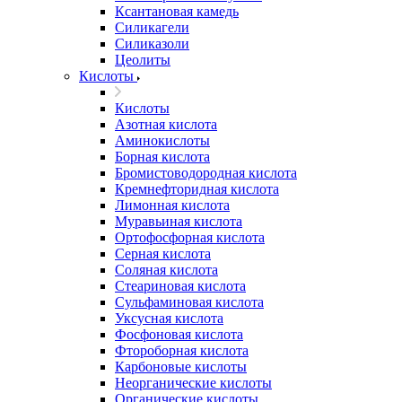
Ксантановая камедь
Силикагели
Силиказоли
Цеолиты
Кислоты
Кислоты
Азотная кислота
Аминокислоты
Борная кислота
Бромистоводородная кислота
Кремнефторидная кислота
Лимонная кислота
Муравьиная кислота
Ортофосфорная кислота
Серная кислота
Соляная кислота
Стеариновая кислота
Сульфаминовая кислота
Уксусная кислота
Фосфоновая кислота
Фтороборная кислота
Карбоновые кислоты
Неорганические кислоты
Органические кислоты