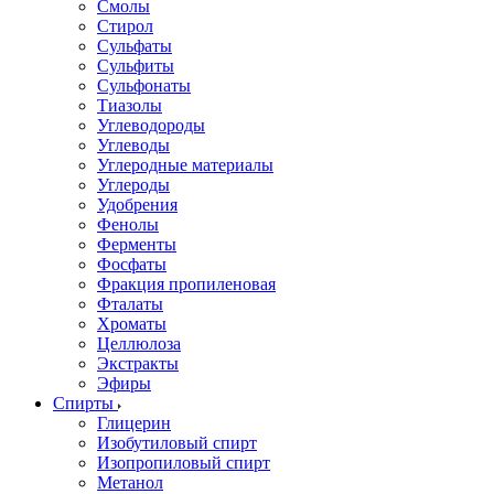
Смолы
Стирол
Сульфаты
Сульфиты
Сульфонаты
Тиазолы
Углеводороды
Углеводы
Углеродные материалы
Углероды
Удобрения
Фенолы
Ферменты
Фосфаты
Фракция пропиленовая
Фталаты
Хроматы
Целлюлоза
Экстракты
Эфиры
Спирты
Глицерин
Изобутиловый спирт
Изопропиловый спирт
Метанол