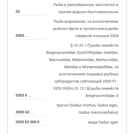
Рыба и ракообразные, моллюски и
03
прочие водные беспозвоночные
Рыба мороженая, за исключением
рыбного филе и прочего мяса рыбы
0303 ...
товарной позиции 0304
[с 01.01.17] рыба семейств
Bregmacerotidae, Euclichthyidae, Gadidae,
Macrouridae, Melanonidae, Merlucciidae,
Moridae и Muraenolepididae, за
исключением пищевых рыбных
субпродуктов субпозиций 0303 91 -
0303 99/[по 31.12.16] рыба семейств
0303 6 ...
Bregmacerotidae, E
треска (Gadus morhua, Gadus ogac,
0303 63 ...
Gadus macrocephalus)
0303 63 300 0
вида Gadus ogac