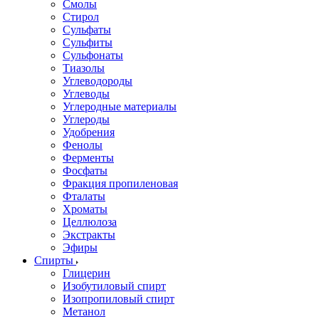
Смолы
Стирол
Сульфаты
Сульфиты
Сульфонаты
Тиазолы
Углеводороды
Углеводы
Углеродные материалы
Углероды
Удобрения
Фенолы
Ферменты
Фосфаты
Фракция пропиленовая
Фталаты
Хроматы
Целлюлоза
Экстракты
Эфиры
Спирты
Глицерин
Изобутиловый спирт
Изопропиловый спирт
Метанол