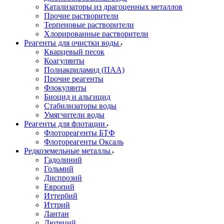
Катализаторы из драгоценных металлов
Прочие растворители
Терпеновые растворители
Хлорированные растворители
Реагенты для очистки воды
Кварцевый песок
Коагулянты
Полиакриламид (ПАА)
Прочие реагенты
Флокулянты
Биоцид и альгицид
Стабилизаторы воды
Умягчители воды
Реагенты для флотации
Флотореагенты БТФ
Флотореагенты Оксаль
Редкоземельные металлы
Гадолиний
Гольмий
Диспрозий
Европий
Иттербий
Иттрий
Лантан
Лютеций