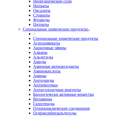
Неорганические соли
Нитраты
Оксалаты
Стеараты
Фториды
Цитраты
Специальные химические продукты
Специальные химические продукты
Агрохимикаты
Акриловые эфиры
Алканы
Альдегиды
Амиды
Аминные антиоксиданты
Аминокислоты
Амины
Ангидриды
Антибиотики
Антигололедные реагенты
Биологически активные вещества
Витамины
Галогениды
Гетероциклические соединения
Гидроксибензальдегиды