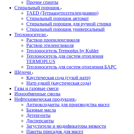
Прочие спирты
Стиральный порошок
TAED (Тетраацетилэтилендиамин)
Стиральный порошок автомат
Стиральный порошок для ручной стирки
Стиральный порошок универсальный
Теплоносители
Раствор пропиленгликоля
Раствор этиленгликоля
Теплоноситель Termoplus by Kuhler
Теплоноситель для систем отопления
TERMOPLUS
Теплоноситель для систем отопления БАРС
Щёлочи
Каустическая сода (сухой натр)
Натр едкий (каустическая сода)
Газы и газовые смеси
Ионообменные смолы
Нефтехимическая продукция
Антиоксиданты для производства масел
Базовые масла
Детергенты
Дисперсанты
Загустители и модификаторы вязкости
Пакеты присадок для масел