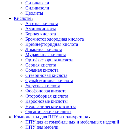
Силикагели
Силиказоли
Цеолиты
Кислоты
Азотная кислота
Аминокислоты
Борная кислота
Бромистоводородная кислота
Кремнефторидная кислота
Лимонная кислота
Муравьиная кислота
Ортофосфорная кислота
Серная кислота
Соляная кислота
Стеариновая кислота
Сульфаминовая кислота
Уксусная кислота
Фосфоновая кислота
Фтороборная кислота
Карбоновые кислоты
Неорганические кислоты
Органические кислоты
Компоненты для ППУ и полиуретана
ППУ для автомобильных и мебельных изделий
ППУ для мебели