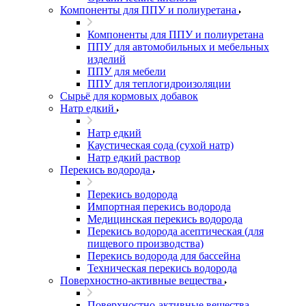
Компоненты для ППУ и полиуретана
Компоненты для ППУ и полиуретана
ППУ для автомобильных и мебельных
изделий
ППУ для мебели
ППУ для теплогидроизоляции
Сырьё для кормовых добавок
Натр едкий
Натр едкий
Каустическая сода (сухой натр)
Натр едкий раствор
Перекись водорода
Перекись водорода
Импортная перекись водорода
Медицинская перекись водорода
Перекись водорода асептическая (для
пищевого производства)
Перекись водорода для бассейна
Техническая перекись водорода
Поверхностно-активные вещества
Поверхностно-активные вещества