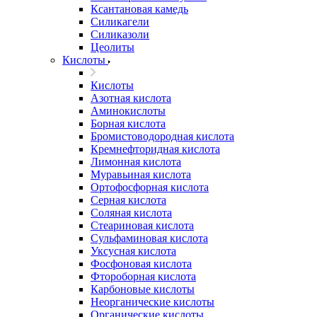
Ксантановая камедь
Силикагели
Силиказоли
Цеолиты
Кислоты
Кислоты
Азотная кислота
Аминокислоты
Борная кислота
Бромистоводородная кислота
Кремнефторидная кислота
Лимонная кислота
Муравьиная кислота
Ортофосфорная кислота
Серная кислота
Соляная кислота
Стеариновая кислота
Сульфаминовая кислота
Уксусная кислота
Фосфоновая кислота
Фтороборная кислота
Карбоновые кислоты
Неорганические кислоты
Органические кислоты