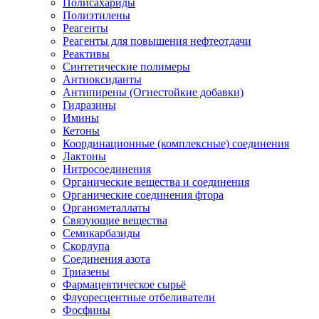
Полисахариды
Полиэтилены
Реагенты
Реагенты для повышения нефтеотдачи
Реактивы
Синтетические полимеры
Антиоксиданты
Антипирены (Огнестойкие добавки)
Гидразины
Имины
Кетоны
Координационные (комплексные) соединения
Лактоны
Нитросоединения
Органические вещества и соединения
Органические соединения фтора
Органометаллаты
Связующие вещества
Семикарбазиды
Скорлупа
Соединения азота
Триазены
Фармацевтическое сырьё
Флуоресцентные отбеливатели
Фосфины