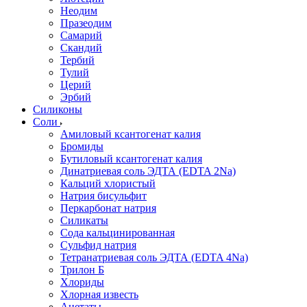
Неодим
Празеодим
Самарий
Скандий
Тербий
Тулий
Церий
Эрбий
Силиконы
Соли
Амиловый ксантогенат калия
Бромиды
Бутиловый ксантогенат калия
Динатриевая соль ЭДТА (EDTA 2Na)
Кальций хлористый
Натрия бисульфит
Перкарбонат натрия
Силикаты
Сода кальцинированная
Сульфид натрия
Тетранатриевая соль ЭДТА (EDTA 4Na)
Трилон Б
Хлориды
Хлорная известь
Ацетаты