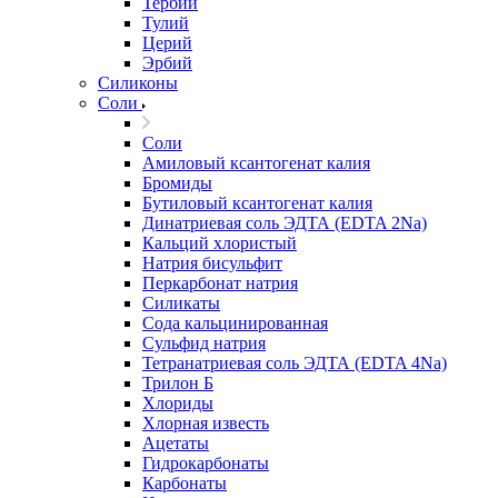
Тербий
Тулий
Церий
Эрбий
Силиконы
Соли
Соли
Амиловый ксантогенат калия
Бромиды
Бутиловый ксантогенат калия
Динатриевая соль ЭДТА (EDTA 2Na)
Кальций хлористый
Натрия бисульфит
Перкарбонат натрия
Силикаты
Сода кальцинированная
Сульфид натрия
Тетранатриевая соль ЭДТА (EDTA 4Na)
Трилон Б
Хлориды
Хлорная известь
Ацетаты
Гидрокарбонаты
Карбонаты