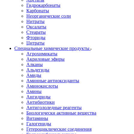
Гидрокарбонаты
Карбонаты
Неорганические соли
Нитраты
Оксалаты
Стеараты
Фториды
Цитраты
Специальные химические продукты
Агрохимикаты
Акриловые эфиры
Алканы
Альдегиды
Амиды
Аминные антиоксиданты
Аминокислоты
Амины
Ангидриды
Антибиотики
Антигололедные реагенты
Биологически активные вещества
Витамины
Галогениды
Гетероциклические соединения