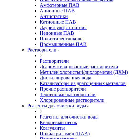
Амфотерные ПАВ
Анионные ПАВ
Антистатики
Катионные ПАВ
Лауретсульфат натрия
Неионные ПАВ
Полиэтиленгликоль
Промышленные ПАВ
Растворители
Растворители
Деароматизированные растворители
Метилен хлористый/дихлорметан (ДХМ)
Дистиллированная вода
Катализаторы из драгоценных металлов
Прочие растворители
Терпеновые растворители
Хлорированные растворители
Реагенты для очистки воды
Реагенты для очистки воды
Кварцевый песок
Коагулянты
Полиакриламид (ПАА)