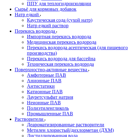
ППУ для теплогидроизоляции
Сырьё для кормовых добавок
Натр едкий
Каустическая сода (сухой натр)
Натр едкий раствор
Перекись водорода
Импортная перекись водорода
Медицинская перекись водорода
Перекись водорода асептическая (для пищевого
производства)
Перекись водорода для бассейна
Техническая перекись водорода
Поверхностно-активные вещества
Амфотерные ПАВ
Анионные ПАВ
Антистатики
Катионные ПАВ
Лауретсульфат натрия
Неионные ПАВ
Полиэтиленгликоль
Промышленные ПАВ
Растворители
Деароматизированные растворители
Метилен хлористый/дихлорметан (ДХМ)
Дистиллированная вода