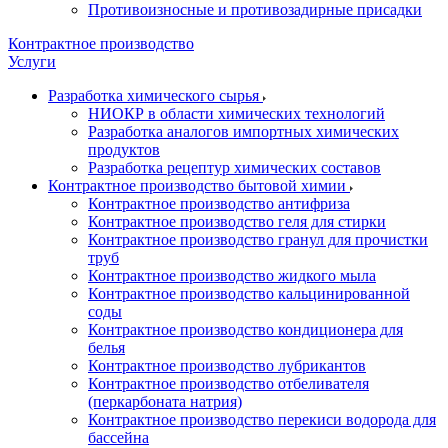
Противоизносные и противозадирные присадки
Контрактное производство
Услуги
Разработка химического сырья
НИОКР в области химических технологий
Разработка аналогов импортных химических
продуктов
Разработка рецептур химических составов
Контрактное производство бытовой химии
Контрактное производство антифриза
Контрактное производство геля для стирки
Контрактное производство гранул для прочистки
труб
Контрактное производство жидкого мыла
Контрактное производство кальцинированной
соды
Контрактное производство кондиционера для
белья
Контрактное производство лубрикантов
Контрактное производство отбеливателя
(перкарбоната натрия)
Контрактное производство перекиси водорода для
бассейна