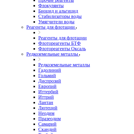
Прочие реагенты
Флокулянты
Биоцид и альгицид
Стабилизаторы воды
Умягчители воды
Реагенты для флотации
Реагенты для флотации
Флотореагенты БТФ
Флотореагенты Оксаль
Редкоземельные металлы
Редкоземельные металлы
Гадолиний
Гольмий
Диспрозий
Европий
Иттербий
Иттрий
Лантан
Лютеций
Неодим
Празеодим
Самарий
Скандий