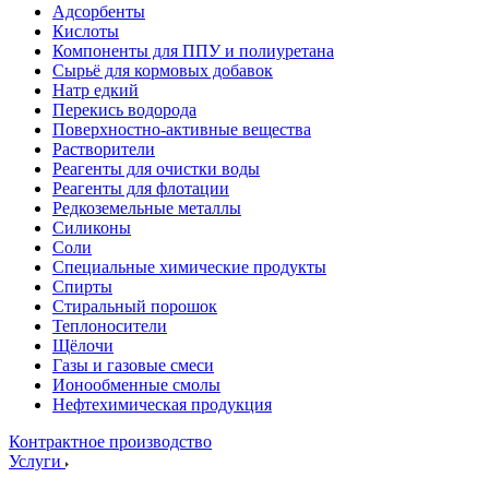
Адсорбенты
Кислоты
Компоненты для ППУ и полиуретана
Сырьё для кормовых добавок
Натр едкий
Перекись водорода
Поверхностно-активные вещества
Растворители
Реагенты для очистки воды
Реагенты для флотации
Редкоземельные металлы
Силиконы
Соли
Специальные химические продукты
Спирты
Стиральный порошок
Теплоносители
Щёлочи
Газы и газовые смеси
Ионообменные смолы
Нефтехимическая продукция
Контрактное производство
Услуги