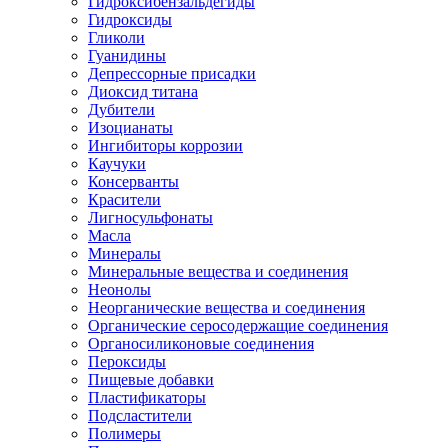
Гидроксибензальдегиды
Гидроксиды
Гликоли
Гуанидины
Депрессорные присадки
Диоксид титана
Дубители
Изоцианаты
Ингибиторы коррозии
Каучуки
Консерванты
Красители
Лигносульфонаты
Масла
Минералы
Минеральные вещества и соединения
Неонолы
Неорганические вещества и соединения
Органические серосодержащие соединения
Органосиликоновые соединения
Пероксиды
Пищевые добавки
Пластификаторы
Подсластители
Полимеры