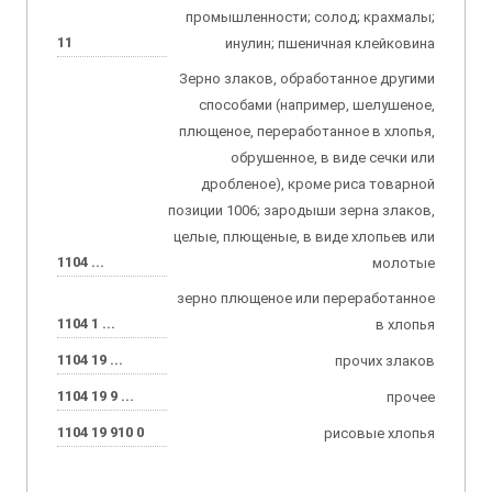
промышленности; солод; крахмалы;
11
инулин; пшеничная клейковина
Зерно злаков, обработанное другими
способами (например, шелушеное,
плющеное, переработанное в хлопья,
обрушенное, в виде сечки или
дробленое), кроме риса товарной
позиции 1006; зародыши зерна злаков,
целые, плющеные, в виде хлопьев или
1104 ...
молотые
зерно плющеное или переработанное
1104 1 ...
в хлопья
1104 19 ...
прочих злаков
1104 19 9 ...
прочее
1104 19 910 0
рисовые хлопья