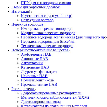
ППУ для теплогидроизоляции
Сырьё для кормовых добавок
Натр едкий
Каустическая сода (сухой натр)
Натр едкий раствор
Перекись водорода
Импортная перекись водорода
Медицинская перекись водорода
Перекись водорода асептическая (для пищевого про
Перекись водорода для бассейна
Техническая перекись водорода
Поверхностно-активные вещества
Амфотерные ПАВ
Анионные ПАВ
Антистатики
Катионные ПАВ
Лауретсульфат натрия
Неионные ПАВ
Полиэтиленгликоль
Промышленные ПАВ
Растворители
Деароматизированные растворители
Метилен хлористый/дихлорметан (ДХМ)
Дистиллированная вода
Катализаторы из драгоценных металлов