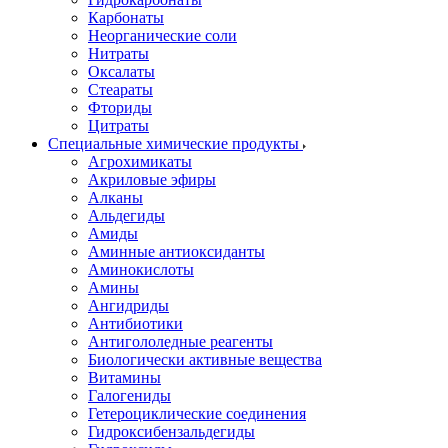
Карбонаты
Неорганические соли
Нитраты
Оксалаты
Стеараты
Фториды
Цитраты
Специальные химические продукты
Агрохимикаты
Акриловые эфиры
Алканы
Альдегиды
Амиды
Аминные антиоксиданты
Аминокислоты
Амины
Ангидриды
Антибиотики
Антигололедные реагенты
Биологически активные вещества
Витамины
Галогениды
Гетероциклические соединения
Гидроксибензальдегиды