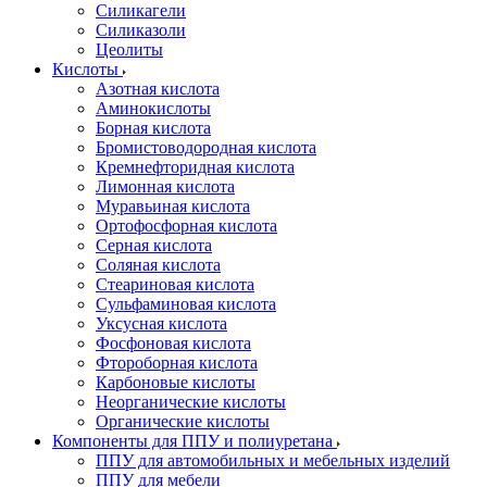
Силикагели
Силиказоли
Цеолиты
Кислоты
Азотная кислота
Аминокислоты
Борная кислота
Бромистоводородная кислота
Кремнефторидная кислота
Лимонная кислота
Муравьиная кислота
Ортофосфорная кислота
Серная кислота
Соляная кислота
Стеариновая кислота
Сульфаминовая кислота
Уксусная кислота
Фосфоновая кислота
Фтороборная кислота
Карбоновые кислоты
Неорганические кислоты
Органические кислоты
Компоненты для ППУ и полиуретана
ППУ для автомобильных и мебельных изделий
ППУ для мебели