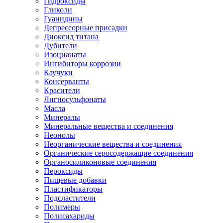
Гидроксиды
Гликоли
Гуанидины
Депрессорные присадки
Диоксид титана
Дубители
Изоцианаты
Ингибиторы коррозии
Каучуки
Консерванты
Красители
Лигносульфонаты
Масла
Минералы
Минеральные вещества и соединения
Неонолы
Неорганические вещества и соединения
Органические серосодержащие соединения
Органосиликоновые соединения
Пероксиды
Пищевые добавки
Пластификаторы
Подсластители
Полимеры
Полисахариды