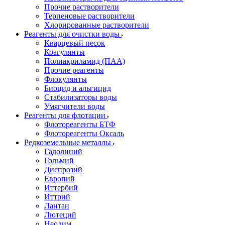
Прочие растворители
Терпеновые растворители
Хлорированные растворители
Реагенты для очистки воды
Кварцевый песок
Коагулянты
Полиакриламид (ПАА)
Прочие реагенты
Флокулянты
Биоцид и альгицид
Стабилизаторы воды
Умягчители воды
Реагенты для флотации
Флотореагенты БТФ
Флотореагенты Оксаль
Редкоземельные металлы
Гадолиний
Гольмий
Диспрозий
Европий
Иттербий
Иттрий
Лантан
Лютеций
Неодим