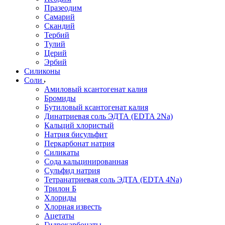
Празеодим
Самарий
Скандий
Тербий
Тулий
Церий
Эрбий
Силиконы
Соли
Амиловый ксантогенат калия
Бромиды
Бутиловый ксантогенат калия
Динатриевая соль ЭДТА (EDTA 2Na)
Кальций хлористый
Натрия бисульфит
Перкарбонат натрия
Силикаты
Сода кальцинированная
Сульфид натрия
Тетранатриевая соль ЭДТА (EDTA 4Na)
Трилон Б
Хлориды
Хлорная известь
Ацетаты
Гидрокарбонаты