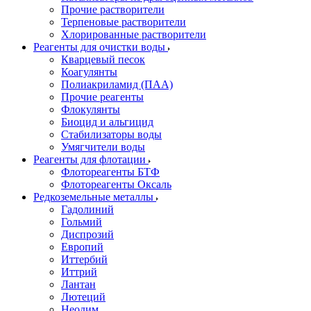
Прочие растворители
Терпеновые растворители
Хлорированные растворители
Реагенты для очистки воды
Кварцевый песок
Коагулянты
Полиакриламид (ПАА)
Прочие реагенты
Флокулянты
Биоцид и альгицид
Стабилизаторы воды
Умягчители воды
Реагенты для флотации
Флотореагенты БТФ
Флотореагенты Оксаль
Редкоземельные металлы
Гадолиний
Гольмий
Диспрозий
Европий
Иттербий
Иттрий
Лантан
Лютеций
Неодим