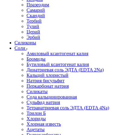
Празеодим
Самарий
Скандий
Тербий
Тулий
Церий
Эрбий
Силиконы
Соли
Амиловый ксантогенат калия
Бромиды
Бутиловый ксантогенат калия
Динатриевая соль ЭДТА (EDTA 2Na)
Кальций хлористый
Натрия бисульфит
Перкарбонат натрия
Силикаты
Сода кальцинированная
Сульфид натрия
Тетранатриевая соль ЭДТА (EDTA 4Na)
Трилон Б
Хлориды
Хлорная известь
Ацетаты
Гидрокарбонаты