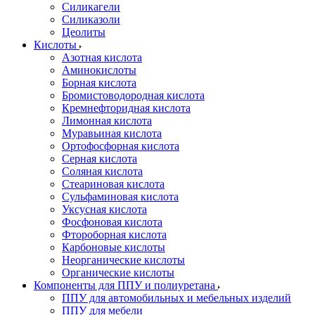
Силикагели
Силиказоли
Цеолиты
Кислоты
Азотная кислота
Аминокислоты
Борная кислота
Бромистоводородная кислота
Кремнефторидная кислота
Лимонная кислота
Муравьиная кислота
Ортофосфорная кислота
Серная кислота
Соляная кислота
Стеариновая кислота
Сульфаминовая кислота
Уксусная кислота
Фосфоновая кислота
Фтороборная кислота
Карбоновые кислоты
Неорганические кислоты
Органические кислоты
Компоненты для ППУ и полиуретана
ППУ для автомобильных и мебельных изделий
ППУ для мебели