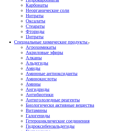
Карбонаты
Неорганические соли
Нитраты
Оксалаты
Стеараты
Фториды
Цитраты
Специальные химические продукты
Агрохимикаты
Акриловые эфиры
Алканы
Альдегиды
Амиды
Аминные антиоксиданты
Аминокислоты
Амины
Ангидриды
Антибиотики
Антигололедные реагенты
Биологически активные вещества
Витамины
Галогениды
Гетероциклические соединения
Гидроксибензальдегиды