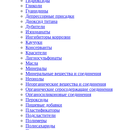
Гидроксиды
Гликоли
Гуанидины
Депрессорные присадки
Диоксид титана
Дубители
Изоцианаты
Ингибиторы коррозии
Каучуки
Консерванты
Красители
Лигносульфонаты
Масла
Минералы
Минеральные вещества и соединения
Неонолы
Неорганические вещества и соединения
Органические серосодержащие соединения
Органосиликоновые соединения
Пероксиды
Пищевые добавки
Пластификаторы
Подсластители
Полимеры
Полисахариды