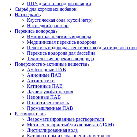
ППУ для теплогидроизоляции
Сырьё для кормовых добавок
Натр едкий
Каустическая сода (сухой натр)
Натр едкий раствор
Перекись водорода
Импортная перекись водорода
Медицинская перекись водорода
Перекись водорода асептическая (для пищевого про
Перекись водорода для бассейна
Техническая перекись водорода
Поверхностно-активные вещества
Амфотерные ПАВ
Анионные ПАВ
Антистатики
Катионные ПАВ
Лауретсульфат натрия
Неионные ПАВ
Полиэтиленгликоль
Промышленные ПАВ
Растворители
Деароматизированные растворители
Метилен хлористый/дихлорметан (ДХМ)
Дистиллированная вода
Катализаторы из драгоценных металлов