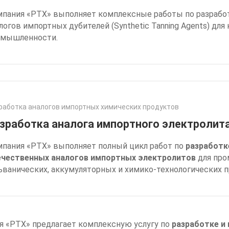
пания «РТХ» выполняет комплексные работы по разрабо
логов импортных дубителей (Synthetic Tanning Agents) дл
омышленности.
работка аналогов импортных химических продуктов
зработка аналога импортного электролит
пания «РТХ» выполняет полный цикл работ по
разработк
ечественных аналогов импортных электролитов
для пр
ьванических, аккумуляторных и химико-технологических 
я «РТХ» предлагает комплексную услугу по
разработке и