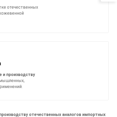
тке отечественных
я кожевенной
а
е и производству
омышленных,
применений.
 производству отечественных аналогов импортных