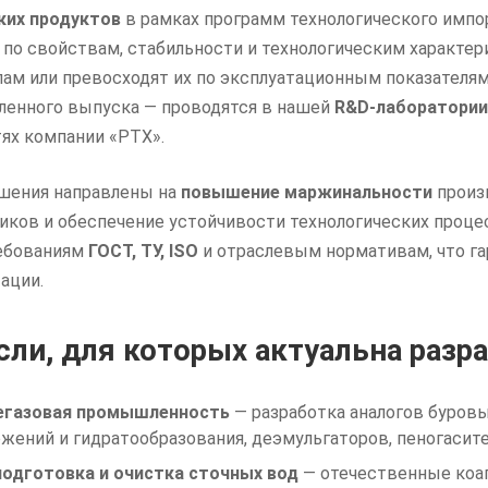
ких продуктов
в рамках программ технологического импо
 по свойствам, стабильности и технологическим характ
ам или превосходят их по эксплуатационным показателям
енного выпуска — проводятся в нашей
R&D-лаборатории
ях компании «РТХ».
шения направлены на
повышение маржинальности
произ
иков и обеспечение устойчивости технологических проце
ебованиям
ГОСТ, ТУ, ISO
и отраслевым нормативам, что га
ации.
сли, для которых актуальна разр
егазовая промышленность
— разработка аналогов буровы
жений и гидратообразования, деэмульгаторов, пеногасите
одготовка и очистка сточных вод
— отечественные коаг