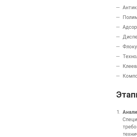
Антик
Полим
Адсор
Диспе
Флоку
Техно
Клеев
Компо
Этап
Анали
Специ
требо
техни