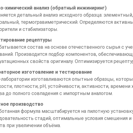
о-химический анализ (обратный инжиниринг)
няется детальный анализ исходного образца: элементный
ральный, термогравиметрический. Определяются активн
орители и стабилизаторы.
тирование рецептуры
батывается состав на основе отечественного сырья с у
ваний. Производится подбор компонентов, обеспечивающ
уатационных свойств оригиналу. Оптимизируется рецепт
аторное изготовление и тестирование
-лаборатории изготавливаются опытные образцы, которы
кости, плотности, pH, устойчивости, активности, времени
ва до полного совпадения с импортным аналогом.
ное производство
ботанная формула масштабируется на пилотную установк
довательность стадий, оптимальные условия смешения и
тв при увеличении объёма.