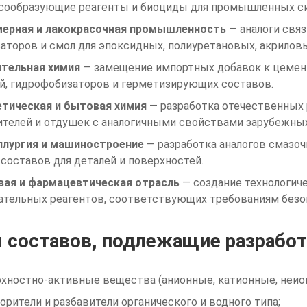
сообразующие реагенты и биоциды для промышленных си
ерная и лакокрасочная промышленность
— аналоги свя
аторов и смол для эпоксидных, полиуретановых, акрилов
тельная химия
— замещение импортных добавок к цемент
й, гидрофобизаторов и герметизирующих составов.
тическая и бытовая химия
— разработка отечественных 
ителей и отдушек с аналогичными свойствами зарубежны
лургия и машиностроение
— разработка аналогов смазо
оставов для деталей и поверхностей.
ая и фармацевтическая отрасль
— создание технологиче
ательных реагентов, соответствующих требованиям безо
 составов, подлежащие разрабо
хностно-активные вещества (анионные, катионные, неио
орители и разбавители органического и водного типа;