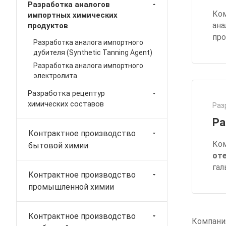
Разработка аналогов
Ком
импортных химических
ана
продуктов
пр
Разработка аналога импортного
дубителя (Synthetic Tanning Agent)
Разработка аналога импортного
электролита
Разработка рецептур
химических составов
Раз
Ра
Контрактное производство
Ком
бытовой химии
от
гал
Контрактное производство
промышленной химии
Контрактное производство
Компани