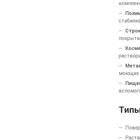
комплек
Полим
стабилиз
Строи
покрыти
Косме
раствор
Метал
моющих с
Пищев
вспомог
Типы
Повер
Раств