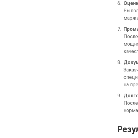
Оценк
Выпол
маржи
Пром
После
мощно
качес
Докум
Заказ
специ
на пр
Долго
После
норма
Резу