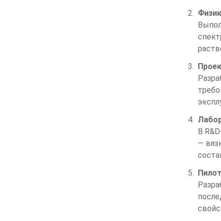
Физик
Выпол
спект
раств
Проек
Разра
требо
экспл
Лабор
В R&D
— вяз
соста
Пилот
Разра
после
свойс