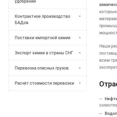
удобрений
химичес
которые
Контрактное производство
материал
БАДов
промышл
мощност
Поставки импортной химии
Наши ре
Экспорт химии в страны СНГ
поставщ
всем тр
эксплуат
Перевозка опасных грузов
Отра
Расчёт стоимости перевозки
Нефт
солеотло
Водоп