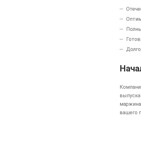
Отече
Оптим
Полны
Готов
Долго
Нача
Компани
выпуска
маржина
вашего 