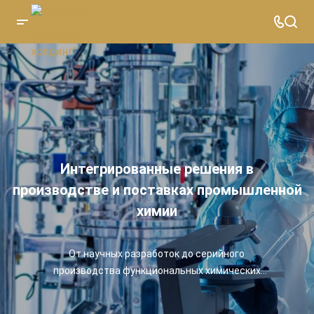
Интегрированные решения в
производстве и поставках промышленной
химии
От научных разработок до серийного
производства функциональных химических
материалов для промышленности,
строительства, топливного и кожевенного