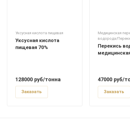
Уксусная кислота пищевая
Медицинская пер
водорода/Перек
Уксусная кислота
37%/Перекись во
Перекись во
пищевая 70%
Перекись водоро
медицинска
Перекись водоро
Перекись водоро
128000
руб
/тонна
47000
руб
/т
Заказать
Заказать