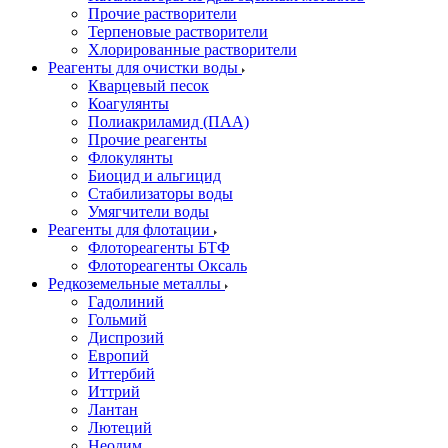
Прочие растворители
Терпеновые растворители
Хлорированные растворители
Реагенты для очистки воды
Кварцевый песок
Коагулянты
Полиакриламид (ПАА)
Прочие реагенты
Флокулянты
Биоцид и альгицид
Стабилизаторы воды
Умягчители воды
Реагенты для флотации
Флотореагенты БТФ
Флотореагенты Оксаль
Редкоземельные металлы
Гадолиний
Гольмий
Диспрозий
Европий
Иттербий
Иттрий
Лантан
Лютеций
Неодим