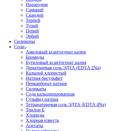
Празеодим
Самарий
Скандий
Тербий
Тулий
Церий
Эрбий
Силиконы
Соли
Амиловый ксантогенат калия
Бромиды
Бутиловый ксантогенат калия
Динатриевая соль ЭДТА (EDTA 2Na)
Кальций хлористый
Натрия бисульфит
Перкарбонат натрия
Силикаты
Сода кальцинированная
Сульфид натрия
Тетранатриевая соль ЭДТА (EDTA 4Na)
Трилон Б
Хлориды
Хлорная известь
Ацетаты
Гидрокарбонаты