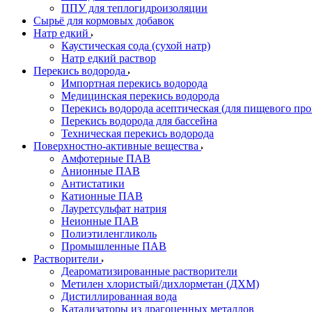
ППУ для теплогидроизоляции
Сырьё для кормовых добавок
Натр едкий
Каустическая сода (сухой натр)
Натр едкий раствор
Перекись водорода
Импортная перекись водорода
Медицинская перекись водорода
Перекись водорода асептическая (для пищевого про
Перекись водорода для бассейна
Техническая перекись водорода
Поверхностно-активные вещества
Амфотерные ПАВ
Анионные ПАВ
Антистатики
Катионные ПАВ
Лауретсульфат натрия
Неионные ПАВ
Полиэтиленгликоль
Промышленные ПАВ
Растворители
Деароматизированные растворители
Метилен хлористый/дихлорметан (ДХМ)
Дистиллированная вода
Катализаторы из драгоценных металлов