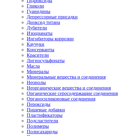
Гидроксиды
Гликоли
Гуанидины
Депрессорные присадки
Диоксид титана
Дубители
Изоцианаты
Ингибиторы коррозии
Каучуки
Консерванты
Красители
Лигносульфонаты
Масла
Минералы
Минеральные вещества и соединения
Неонолы
Неорганические вещества и соединения
Органические серосодержащие соединения
Органосиликоновые соединения
Пероксиды
Пищевые добавки
Пластификаторы
Подсластители
Полимеры
Полисахариды