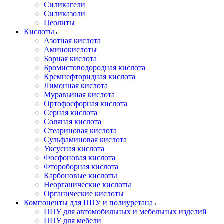
Силикагели
Силиказоли
Цеолиты
Кислоты
Азотная кислота
Аминокислоты
Борная кислота
Бромистоводородная кислота
Кремнефторидная кислота
Лимонная кислота
Муравьиная кислота
Ортофосфорная кислота
Серная кислота
Соляная кислота
Стеариновая кислота
Сульфаминовая кислота
Уксусная кислота
Фосфоновая кислота
Фтороборная кислота
Карбоновые кислоты
Неорганические кислоты
Органические кислоты
Компоненты для ППУ и полиуретана
ППУ для автомобильных и мебельных изделий
ППУ для мебели