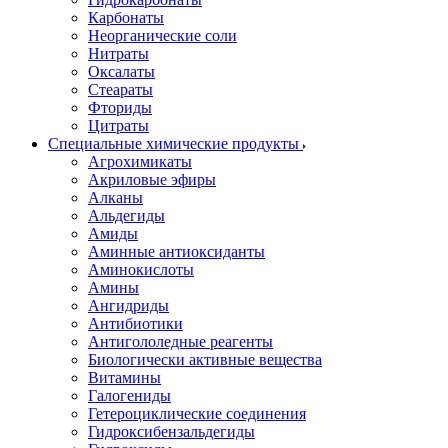
Карбонаты
Неорганические соли
Нитраты
Оксалаты
Стеараты
Фториды
Цитраты
Специальные химические продукты
Агрохимикаты
Акриловые эфиры
Алканы
Альдегиды
Амиды
Аминные антиоксиданты
Аминокислоты
Амины
Ангидриды
Антибиотики
Антигололедные реагенты
Биологически активные вещества
Витамины
Галогениды
Гетероциклические соединения
Гидроксибензальдегиды