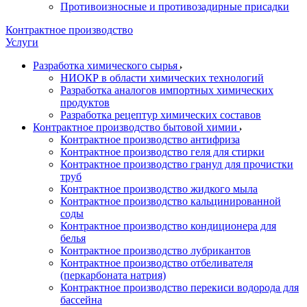
Противоизносные и противозадирные присадки
Контрактное производство
Услуги
Разработка химического сырья
НИОКР в области химических технологий
Разработка аналогов импортных химических
продуктов
Разработка рецептур химических составов
Контрактное производство бытовой химии
Контрактное производство антифриза
Контрактное производство геля для стирки
Контрактное производство гранул для прочистки
труб
Контрактное производство жидкого мыла
Контрактное производство кальцинированной
соды
Контрактное производство кондиционера для
белья
Контрактное производство лубрикантов
Контрактное производство отбеливателя
(перкарбоната натрия)
Контрактное производство перекиси водорода для
бассейна