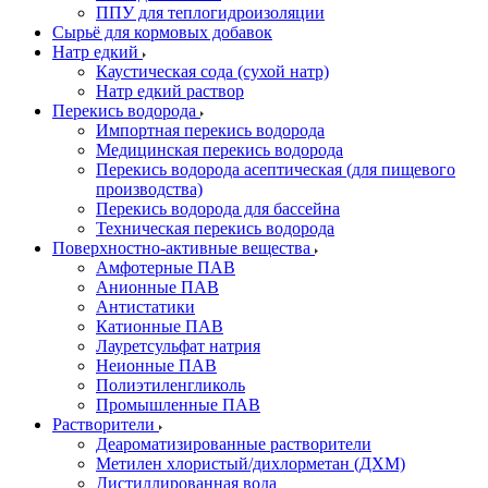
ППУ для теплогидроизоляции
Сырьё для кормовых добавок
Натр едкий
Каустическая сода (сухой натр)
Натр едкий раствор
Перекись водорода
Импортная перекись водорода
Медицинская перекись водорода
Перекись водорода асептическая (для пищевого
производства)
Перекись водорода для бассейна
Техническая перекись водорода
Поверхностно-активные вещества
Амфотерные ПАВ
Анионные ПАВ
Антистатики
Катионные ПАВ
Лауретсульфат натрия
Неионные ПАВ
Полиэтиленгликоль
Промышленные ПАВ
Растворители
Деароматизированные растворители
Метилен хлористый/дихлорметан (ДХМ)
Дистиллированная вода