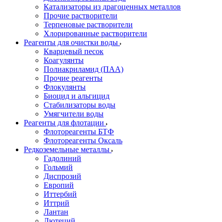
Катализаторы из драгоценных металлов
Прочие растворители
Терпеновые растворители
Хлорированные растворители
Реагенты для очистки воды
Кварцевый песок
Коагулянты
Полиакриламид (ПАА)
Прочие реагенты
Флокулянты
Биоцид и альгицид
Стабилизаторы воды
Умягчители воды
Реагенты для флотации
Флотореагенты БТФ
Флотореагенты Оксаль
Редкоземельные металлы
Гадолиний
Гольмий
Диспрозий
Европий
Иттербий
Иттрий
Лантан
Лютеций