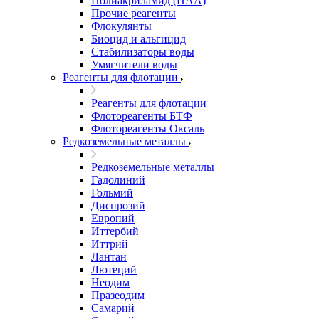
Полиакриламид (ПАА)
Прочие реагенты
Флокулянты
Биоцид и альгицид
Стабилизаторы воды
Умягчители воды
Реагенты для флотации
Реагенты для флотации
Флотореагенты БТФ
Флотореагенты Оксаль
Редкоземельные металлы
Редкоземельные металлы
Гадолиний
Гольмий
Диспрозий
Европий
Иттербий
Иттрий
Лантан
Лютеций
Неодим
Празеодим
Самарий