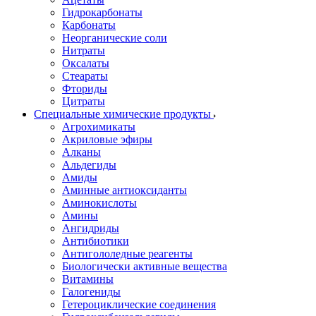
Гидрокарбонаты
Карбонаты
Неорганические соли
Нитраты
Оксалаты
Стеараты
Фториды
Цитраты
Специальные химические продукты
Агрохимикаты
Акриловые эфиры
Алканы
Альдегиды
Амиды
Аминные антиоксиданты
Аминокислоты
Амины
Ангидриды
Антибиотики
Антигололедные реагенты
Биологически активные вещества
Витамины
Галогениды
Гетероциклические соединения