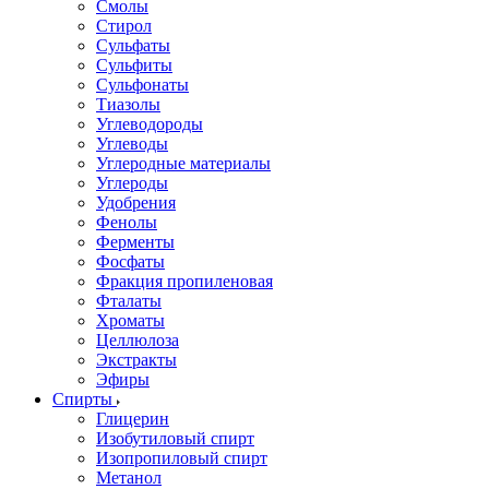
Смолы
Стирол
Сульфаты
Сульфиты
Сульфонаты
Тиазолы
Углеводороды
Углеводы
Углеродные материалы
Углероды
Удобрения
Фенолы
Ферменты
Фосфаты
Фракция пропиленовая
Фталаты
Хроматы
Целлюлоза
Экстракты
Эфиры
Спирты
Глицерин
Изобутиловый спирт
Изопропиловый спирт
Метанол