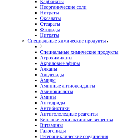
Карбонаты
Неорганические соли
Нитраты
Оксалаты
Стеараты
Фториды
Цитраты
Специальные химические продукты
Специальные химические продукты
Агрохимикаты
Акриловые эфиры
Алканы
Альдегиды
Амиды
Аминные антиоксиданты
Аминокислоты
Амины
Ангидриды
Антибиотики
Антигололедные реагенты
Биологически активные вещества
Витамины
Галогениды
Гетероциклические соединения