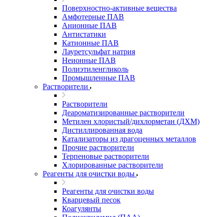
Поверхностно-активные вещества
Амфотерные ПАВ
Анионные ПАВ
Антистатики
Катионные ПАВ
Лауретсульфат натрия
Неионные ПАВ
Полиэтиленгликоль
Промышленные ПАВ
Растворители
Растворители
Деароматизированные растворители
Метилен хлористый/дихлорметан (ДХМ)
Дистиллированная вода
Катализаторы из драгоценных металлов
Прочие растворители
Терпеновые растворители
Хлорированные растворители
Реагенты для очистки воды
Реагенты для очистки воды
Кварцевый песок
Коагулянты