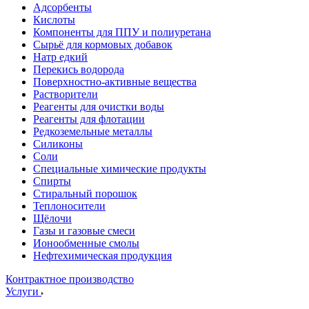
Адсорбенты
Кислоты
Компоненты для ППУ и полиуретана
Сырьё для кормовых добавок
Натр едкий
Перекись водорода
Поверхностно-активные вещества
Растворители
Реагенты для очистки воды
Реагенты для флотации
Редкоземельные металлы
Силиконы
Соли
Специальные химические продукты
Спирты
Стиральный порошок
Теплоносители
Щёлочи
Газы и газовые смеси
Ионообменные смолы
Нефтехимическая продукция
Контрактное производство
Услуги