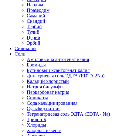
Неодим
Празеодим
Самарий
Скандий
Тербий
Тулий
Церий
Эрбий
Силиконы
Соли
Амиловый ксантогенат калия
Бромиды
Бутиловый ксантогенат калия
Динатриевая соль ЭДТА (EDTA 2Na)
Кальций хлористый
Натрия бисульфит
Перкарбонат натрия
Силикаты
Сода кальцинированная
Сульфид натрия
Тетранатриевая соль ЭДТА (EDTA 4Na)
Трилон Б
Хлориды
Хлорная известь
Ацетаты