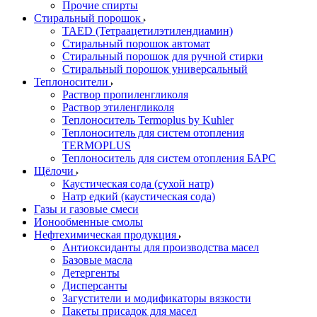
Прочие спирты
Стиральный порошок
TAED (Тетраацетилэтилендиамин)
Стиральный порошок автомат
Стиральный порошок для ручной стирки
Стиральный порошок универсальный
Теплоносители
Раствор пропиленгликоля
Раствор этиленгликоля
Теплоноситель Termoplus by Kuhler
Теплоноситель для систем отопления
TERMOPLUS
Теплоноситель для систем отопления БАРС
Щёлочи
Каустическая сода (сухой натр)
Натр едкий (каустическая сода)
Газы и газовые смеси
Ионообменные смолы
Нефтехимическая продукция
Антиоксиданты для производства масел
Базовые масла
Детергенты
Дисперсанты
Загустители и модификаторы вязкости
Пакеты присадок для масел