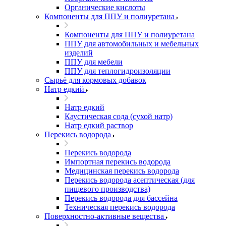
Органические кислоты
Компоненты для ППУ и полиуретана
Компоненты для ППУ и полиуретана
ППУ для автомобильных и мебельных
изделий
ППУ для мебели
ППУ для теплогидроизоляции
Сырьё для кормовых добавок
Натр едкий
Натр едкий
Каустическая сода (сухой натр)
Натр едкий раствор
Перекись водорода
Перекись водорода
Импортная перекись водорода
Медицинская перекись водорода
Перекись водорода асептическая (для
пищевого производства)
Перекись водорода для бассейна
Техническая перекись водорода
Поверхностно-активные вещества