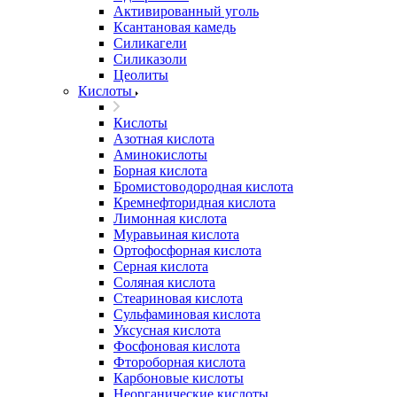
Активированный уголь
Ксантановая камедь
Силикагели
Силиказоли
Цеолиты
Кислоты
Кислоты
Азотная кислота
Аминокислоты
Борная кислота
Бромистоводородная кислота
Кремнефторидная кислота
Лимонная кислота
Муравьиная кислота
Ортофосфорная кислота
Серная кислота
Соляная кислота
Стеариновая кислота
Сульфаминовая кислота
Уксусная кислота
Фосфоновая кислота
Фтороборная кислота
Карбоновые кислоты
Неорганические кислоты