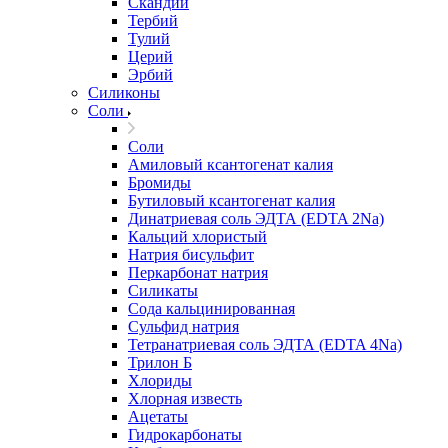
Скандий
Тербий
Тулий
Церий
Эрбий
Силиконы
Соли
Соли
Амиловый ксантогенат калия
Бромиды
Бутиловый ксантогенат калия
Динатриевая соль ЭДТА (EDTA 2Na)
Кальций хлористый
Натрия бисульфит
Перкарбонат натрия
Силикаты
Сода кальцинированная
Сульфид натрия
Тетранатриевая соль ЭДТА (EDTA 4Na)
Трилон Б
Хлориды
Хлорная известь
Ацетаты
Гидрокарбонаты