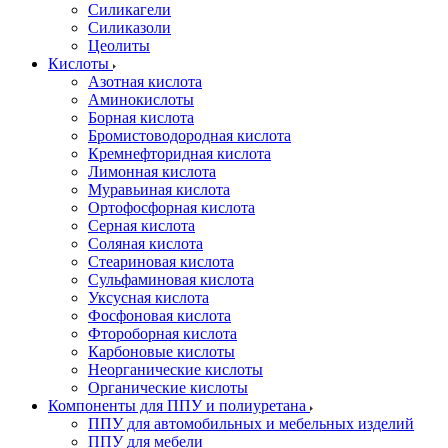
Силикагели
Силиказоли
Цеолиты
Кислоты
Азотная кислота
Аминокислоты
Борная кислота
Бромистоводородная кислота
Кремнефторидная кислота
Лимонная кислота
Муравьиная кислота
Ортофосфорная кислота
Серная кислота
Соляная кислота
Стеариновая кислота
Сульфаминовая кислота
Уксусная кислота
Фосфоновая кислота
Фтороборная кислота
Карбоновые кислоты
Неорганические кислоты
Органические кислоты
Компоненты для ППУ и полиуретана
ППУ для автомобильных и мебельных изделий
ППУ для мебели