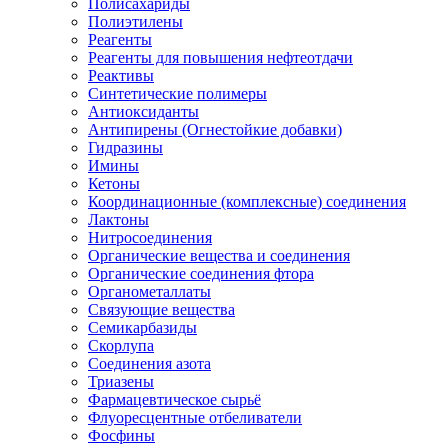
Полисахариды
Полиэтилены
Реагенты
Реагенты для повышения нефтеотдачи
Реактивы
Синтетические полимеры
Антиоксиданты
Антипирены (Огнестойкие добавки)
Гидразины
Имины
Кетоны
Координационные (комплексные) соединения
Лактоны
Нитросоединения
Органические вещества и соединения
Органические соединения фтора
Органометаллаты
Связующие вещества
Семикарбазиды
Скорлупа
Соединения азота
Триазены
Фармацевтическое сырьё
Флуоресцентные отбеливатели
Фосфины