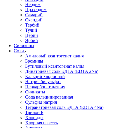
Неодим
Празеодим
Самарий
Скандий
Тербий
Тулий
Церий
Эрбий
Силиконы
Соли
Амиловый ксантогенат калия
Бромиды
Бутиловый ксантогенат калия
Динатриевая соль ЭДТА (EDTA 2Na)
Кальций хлористый
Натрия бисульфит
Перкарбонат натрия
Силикаты
Сода кальцинированная
Сульфид натрия
Тетранатриевая соль ЭДТА (EDTA 4Na)
Трилон Б
Хлориды
Хлорная известь
Ацетаты