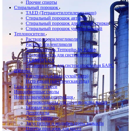
Прочие спирты
Стиральный порошок
TAED (Тетраацетилэтилендиамин)
Стиральный порошок автомат
Стиральный порошок для ручной стирки
Стиральный порошок универсальный
Теплоносители
Раствор пропиленгликоля
Раствор этиленгликоля
Теплоноситель Termoplus by Kuhler
Теплоноситель для систем отопления
TERMOPLUS
Теплоноситель для систем отопления БАРС
Щёлочи
Каустическая сода (сухой натр)
Натр едкий (каустическая сода)
Газы и газовые смеси
Ионообменные смолы
Нефтехимическая продукция
Антиоксиданты для производства масел
Базовые масла
Детергенты
Дисперсанты
Загустители и модификаторы вязкости
Пакеты присадок для масел