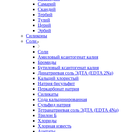
Самарий
Скандий
Тербий
Тулий
Церий
Эрбий
Силиконы
Соли
Соли
Амиловый ксантогенат калия
Бромиды
Бутиловый ксантогенат калия
Динатриевая соль ЭДТА (EDTA 2Na)
Кальций хлористый
Натрия бисульфит
Перкарбонат натрия
Силикаты
Сода кальцинированная
Сульфид натрия
Тетранатриевая соль ЭДТА (EDTA 4Na)
Трилон Б
Хлориды
Хлорная известь
Ацетаты