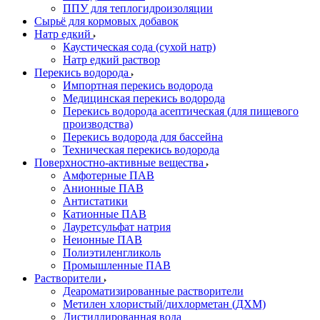
ППУ для теплогидроизоляции
Сырьё для кормовых добавок
Натр едкий
Каустическая сода (сухой натр)
Натр едкий раствор
Перекись водорода
Импортная перекись водорода
Медицинская перекись водорода
Перекись водорода асептическая (для пищевого
производства)
Перекись водорода для бассейна
Техническая перекись водорода
Поверхностно-активные вещества
Амфотерные ПАВ
Анионные ПАВ
Антистатики
Катионные ПАВ
Лауретсульфат натрия
Неионные ПАВ
Полиэтиленгликоль
Промышленные ПАВ
Растворители
Деароматизированные растворители
Метилен хлористый/дихлорметан (ДХМ)
Дистиллированная вода