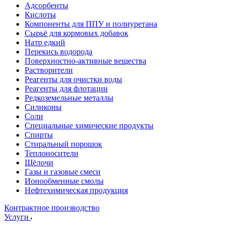
Адсорбенты
Кислоты
Компоненты для ППУ и полиуретана
Сырьё для кормовых добавок
Натр едкий
Перекись водорода
Поверхностно-активные вещества
Растворители
Реагенты для очистки воды
Реагенты для флотации
Редкоземельные металлы
Силиконы
Соли
Специальные химические продукты
Спирты
Стиральный порошок
Теплоносители
Щёлочи
Газы и газовые смеси
Ионообменные смолы
Нефтехимическая продукция
Контрактное производство
Услуги