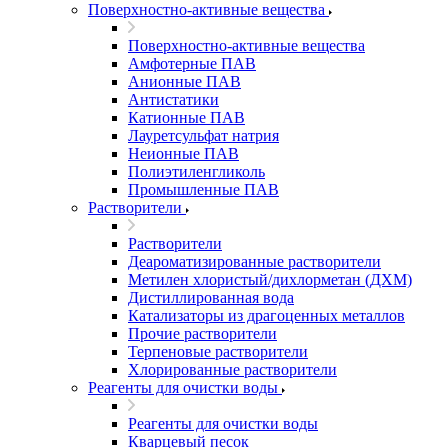
Поверхностно-активные вещества
Поверхностно-активные вещества
Амфотерные ПАВ
Анионные ПАВ
Антистатики
Катионные ПАВ
Лауретсульфат натрия
Неионные ПАВ
Полиэтиленгликоль
Промышленные ПАВ
Растворители
Растворители
Деароматизированные растворители
Метилен хлористый/дихлорметан (ДХМ)
Дистиллированная вода
Катализаторы из драгоценных металлов
Прочие растворители
Терпеновые растворители
Хлорированные растворители
Реагенты для очистки воды
Реагенты для очистки воды
Кварцевый песок