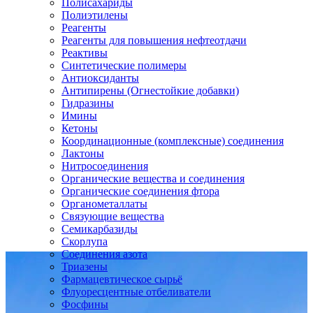
Полисахариды
Полиэтилены
Реагенты
Реагенты для повышения нефтеотдачи
Реактивы
Синтетические полимеры
Антиоксиданты
Антипирены (Огнестойкие добавки)
Гидразины
Имины
Кетоны
Координационные (комплексные) соединения
Лактоны
Нитросоединения
Органические вещества и соединения
Органические соединения фтора
Органометаллаты
Связующие вещества
Семикарбазиды
Скорлупа
Соединения азота
Триазены
Фармацевтическое сырьё
Флуоресцентные отбеливатели
Фосфины