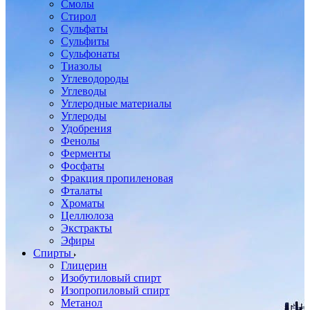
Смолы
Стирол
Сульфаты
Сульфиты
Сульфонаты
Тиазолы
Углеводороды
Углеводы
Углеродные материалы
Углероды
Удобрения
Фенолы
Ферменты
Фосфаты
Фракция пропиленовая
Фталаты
Хроматы
Целлюлоза
Экстракты
Эфиры
Спирты
Глицерин
Изобутиловый спирт
Изопропиловый спирт
Метанол