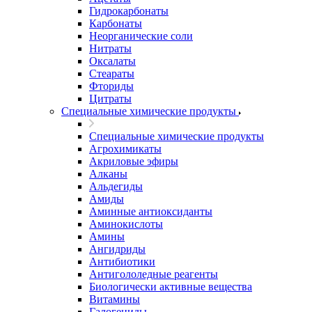
Гидрокарбонаты
Карбонаты
Неорганические соли
Нитраты
Оксалаты
Стеараты
Фториды
Цитраты
Специальные химические продукты
Специальные химические продукты
Агрохимикаты
Акриловые эфиры
Алканы
Альдегиды
Амиды
Аминные антиоксиданты
Аминокислоты
Амины
Ангидриды
Антибиотики
Антигололедные реагенты
Биологически активные вещества
Витамины
Галогениды