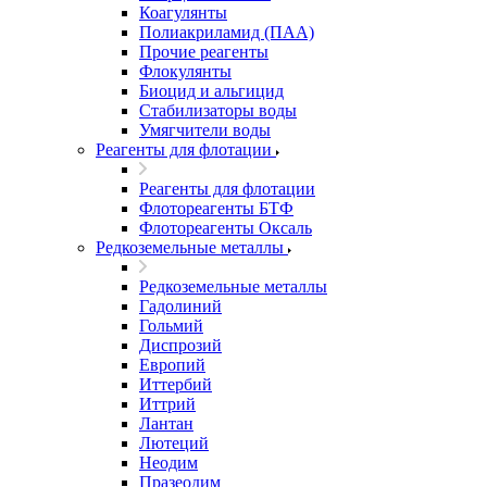
Коагулянты
Полиакриламид (ПАА)
Прочие реагенты
Флокулянты
Биоцид и альгицид
Стабилизаторы воды
Умягчители воды
Реагенты для флотации
Реагенты для флотации
Флотореагенты БТФ
Флотореагенты Оксаль
Редкоземельные металлы
Редкоземельные металлы
Гадолиний
Гольмий
Диспрозий
Европий
Иттербий
Иттрий
Лантан
Лютеций
Неодим
Празеодим