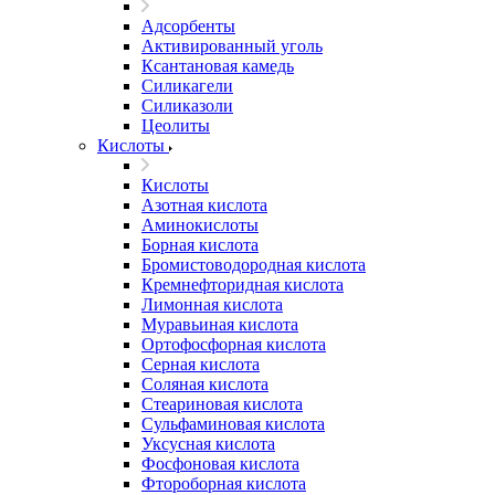
Адсорбенты
Активированный уголь
Ксантановая камедь
Силикагели
Силиказоли
Цеолиты
Кислоты
Кислоты
Азотная кислота
Аминокислоты
Борная кислота
Бромистоводородная кислота
Кремнефторидная кислота
Лимонная кислота
Муравьиная кислота
Ортофосфорная кислота
Серная кислота
Соляная кислота
Стеариновая кислота
Сульфаминовая кислота
Уксусная кислота
Фосфоновая кислота
Фтороборная кислота