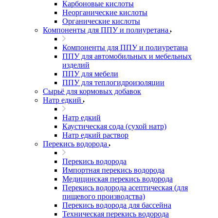
Карбоновые кислоты
Неорганические кислоты
Органические кислоты
Компоненты для ППУ и полиуретана
Компоненты для ППУ и полиуретана
ППУ для автомобильных и мебельных
изделий
ППУ для мебели
ППУ для теплогидроизоляции
Сырьё для кормовых добавок
Натр едкий
Натр едкий
Каустическая сода (сухой натр)
Натр едкий раствор
Перекись водорода
Перекись водорода
Импортная перекись водорода
Медицинская перекись водорода
Перекись водорода асептическая (для
пищевого производства)
Перекись водорода для бассейна
Техническая перекись водорода