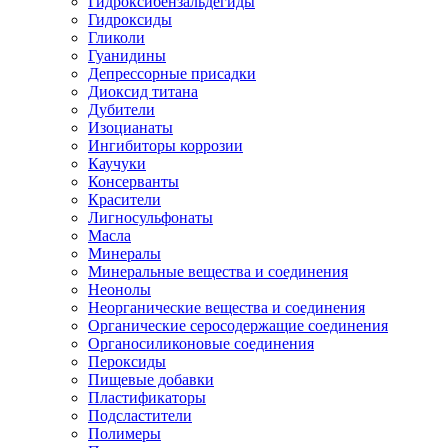
Гидроксибензальдегиды
Гидроксиды
Гликоли
Гуанидины
Депрессорные присадки
Диоксид титана
Дубители
Изоцианаты
Ингибиторы коррозии
Каучуки
Консерванты
Красители
Лигносульфонаты
Масла
Минералы
Минеральные вещества и соединения
Неонолы
Неорганические вещества и соединения
Органические серосодержащие соединения
Органосиликоновые соединения
Пероксиды
Пищевые добавки
Пластификаторы
Подсластители
Полимеры