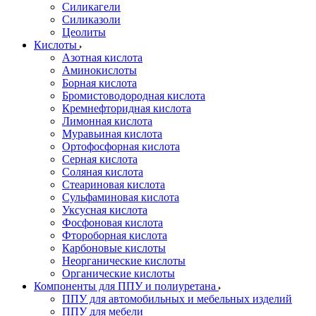
Силикагели
Силиказоли
Цеолиты
Кислоты
Азотная кислота
Аминокислоты
Борная кислота
Бромистоводородная кислота
Кремнефторидная кислота
Лимонная кислота
Муравьиная кислота
Ортофосфорная кислота
Серная кислота
Соляная кислота
Стеариновая кислота
Сульфаминовая кислота
Уксусная кислота
Фосфоновая кислота
Фтороборная кислота
Карбоновые кислоты
Неорганические кислоты
Органические кислоты
Компоненты для ППУ и полиуретана
ППУ для автомобильных и мебельных изделий
ППУ для мебели