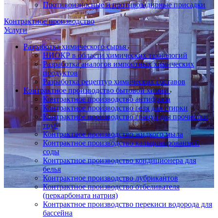
Противоизносные и противозадирные присадки
Контрактное производство
Услуги
Разработка химического сырья
НИОКР в области химических технологий
Разработка аналогов импортных химических
продуктов
Разработка рецептур химических составов
Контрактное производство бытовой химии
Контрактное производство антифриза
Контрактное производство геля для стирки
Контрактное производство гранул для прочистки
труб
Контрактное производство жидкого мыла
Контрактное производство кальцинированной
соды
Контрактное производство кондиционера для
белья
Контрактное производство лубрикантов
Контрактное производство отбеливателя
(перкарбоната натрия)
Контрактное производство перекиси водорода для
бассейна