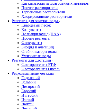
Катализаторы из драгоценных металлов
Прочие растворители
Терпеновые растворители
Хлорированные растворители
Реагенты для очистки воды
Кварцевый песок
Коагулянты
Полиакриламид (ПАА)
Прочие реагенты
Флокулянты
Биоцид и альгицид
Стабилизаторы воды
Умягчители воды
Реагенты для флотации
Флотореагенты БТФ
Флотореагенты Оксаль
Редкоземельные металлы
Гадолиний
Гольмий
Диспрозий
Европий
Иттербий
Иттрий
Лантан
Лютеций