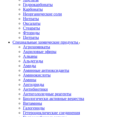
Гидрокарбонаты
Карбонаты
Неорганические соли
Нитраты
Оксалаты
Стеараты
Фториды
Цитраты
Специальные химические продукты
Агрохимикаты
Акриловые эфиры
Алканы
Альдегиды
Амиды
Аминные антиоксиданты
Аминокислоты
Амины
Ангидриды
Антибиотики
Антигололедные реагенты
Биологически активные вещества
Витамины
Галогениды
Гетероциклические соединения