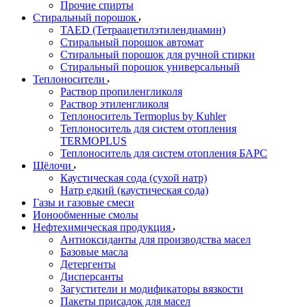
Прочие спирты
Стиральный порошок
TAED (Тетраацетилэтилендиамин)
Стиральный порошок автомат
Стиральный порошок для ручной стирки
Стиральный порошок универсальный
Теплоносители
Раствор пропиленгликоля
Раствор этиленгликоля
Теплоноситель Termoplus by Kuhler
Теплоноситель для систем отопления
TERMOPLUS
Теплоноситель для систем отопления БАРС
Щёлочи
Каустическая сода (сухой натр)
Натр едкий (каустическая сода)
Газы и газовые смеси
Ионообменные смолы
Нефтехимическая продукция
Антиоксиданты для производства масел
Базовые масла
Детергенты
Дисперсанты
Загустители и модификаторы вязкости
Пакеты присадок для масел