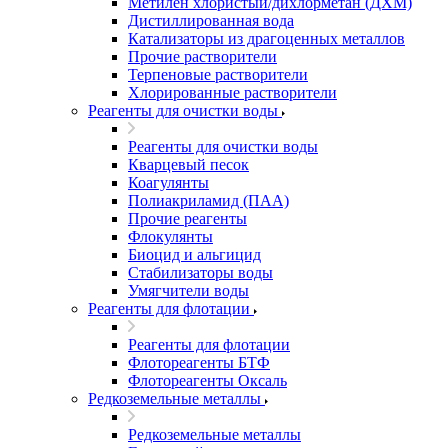
Метилен хлористый/дихлорметан (ДХМ)
Дистиллированная вода
Катализаторы из драгоценных металлов
Прочие растворители
Терпеновые растворители
Хлорированные растворители
Реагенты для очистки воды
Реагенты для очистки воды
Кварцевый песок
Коагулянты
Полиакриламид (ПАА)
Прочие реагенты
Флокулянты
Биоцид и альгицид
Стабилизаторы воды
Умягчители воды
Реагенты для флотации
Реагенты для флотации
Флотореагенты БТФ
Флотореагенты Оксаль
Редкоземельные металлы
Редкоземельные металлы