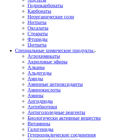
Гидрокарбонаты
Карбонаты
Неорганические соли
Нитраты
Оксалаты
Стеараты
Фториды
Цитраты
Специальные химические продукты
Агрохимикаты
Акриловые эфиры
Алканы
Альдегиды
Амиды
Аминные антиоксиданты
Аминокислоты
Амины
Ангидриды
Антибиотики
Антигололедные реагенты
Биологически активные вещества
Витамины
Галогениды
Гетероциклические соединения