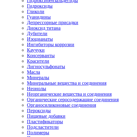
Гидроксибензальдегиды
Гидроксиды
Гликоли
Гуанидины
Депрессорные присадки
Диоксид титана
Дубители
Изоцианаты
Ингибиторы коррозии
Каучуки
Консерванты
Красители
Лигносульфонаты
Масла
Минералы
Минеральные вещества и соединения
Неонолы
Неорганические вещества и соединения
Органические серосодержащие соединения
Органосиликоновые соединения
Пероксиды
Пищевые добавки
Пластификаторы
Подсластители
Полимеры