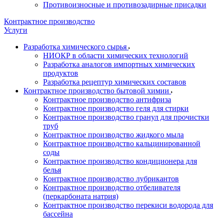
Противоизносные и противозадирные присадки
Контрактное производство
Услуги
Разработка химического сырья
НИОКР в области химических технологий
Разработка аналогов импортных химических
продуктов
Разработка рецептур химических составов
Контрактное производство бытовой химии
Контрактное производство антифриза
Контрактное производство геля для стирки
Контрактное производство гранул для прочистки
труб
Контрактное производство жидкого мыла
Контрактное производство кальцинированной
соды
Контрактное производство кондиционера для
белья
Контрактное производство лубрикантов
Контрактное производство отбеливателя
(перкарбоната натрия)
Контрактное производство перекиси водорода для
бассейна