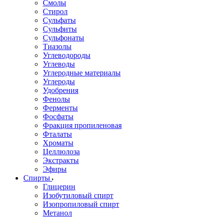
Смолы
Стирол
Сульфаты
Сульфиты
Сульфонаты
Тиазолы
Углеводороды
Углеводы
Углеродные материалы
Углероды
Удобрения
Фенолы
Ферменты
Фосфаты
Фракция пропиленовая
Фталаты
Хроматы
Целлюлоза
Экстракты
Эфиры
Спирты
Глицерин
Изобутиловый спирт
Изопропиловый спирт
Метанол