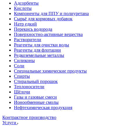
Адсорбенты
Кислоты
Компоненты для ППУ и полиуретана
Сырьё для кормовых добавок
Натр едкий
Перекись водорода
Поверхностно-активные вещества
Растворители
Реагенты для очистки воды
Реагенты для флотации
Редкоземельные металлы
Силиконы
Соли
Специальные химические продукты
Спирты
Стиральный порошок
Теплоносители
Щёлочи
Газы и газовые смеси
Ионообменные смолы
Нефтехимическая продукция
Контрактное производство
Услуги