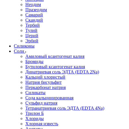
Неодим
Празеодим
Самарий
Скандий
Тербий
Тулий
Церий
Эрбий
Силиконы
Соли
Амиловый ксантогенат калия
Бромиды
Бутиловый ксантогенат калия
Динатриевая соль ЭДТА (EDTA 2Na)
Кальций хлористый
Натрия бисульфит
Перкарбонат натрия
Силикаты
Сода кальцинированная
Сульфид натрия
Тетранатриевая соль ЭДТА (EDTA 4Na)
Трилон Б
Хлориды
Хлорная известь
Ацетаты