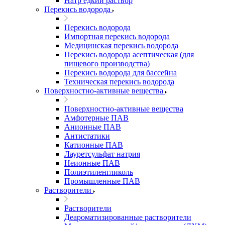
Натр едкий раствор
Перекись водорода
Перекись водорода
Импортная перекись водорода
Медицинская перекись водорода
Перекись водорода асептическая (для
пищевого производства)
Перекись водорода для бассейна
Техническая перекись водорода
Поверхностно-активные вещества
Поверхностно-активные вещества
Амфотерные ПАВ
Анионные ПАВ
Антистатики
Катионные ПАВ
Лауретсульфат натрия
Неионные ПАВ
Полиэтиленгликоль
Промышленные ПАВ
Растворители
Растворители
Деароматизированные растворители