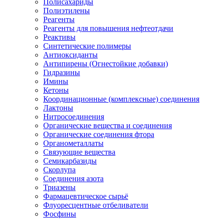
Полисахариды
Полиэтилены
Реагенты
Реагенты для повышения нефтеотдачи
Реактивы
Синтетические полимеры
Антиоксиданты
Антипирены (Огнестойкие добавки)
Гидразины
Имины
Кетоны
Координационные (комплексные) соединения
Лактоны
Нитросоединения
Органические вещества и соединения
Органические соединения фтора
Органометаллаты
Связующие вещества
Семикарбазиды
Скорлупа
Соединения азота
Триазены
Фармацевтическое сырьё
Флуоресцентные отбеливатели
Фосфины