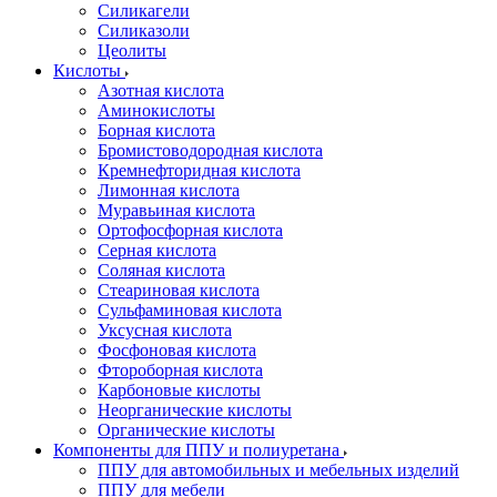
Силикагели
Силиказоли
Цеолиты
Кислоты
Азотная кислота
Аминокислоты
Борная кислота
Бромистоводородная кислота
Кремнефторидная кислота
Лимонная кислота
Муравьиная кислота
Ортофосфорная кислота
Серная кислота
Соляная кислота
Стеариновая кислота
Сульфаминовая кислота
Уксусная кислота
Фосфоновая кислота
Фтороборная кислота
Карбоновые кислоты
Неорганические кислоты
Органические кислоты
Компоненты для ППУ и полиуретана
ППУ для автомобильных и мебельных изделий
ППУ для мебели