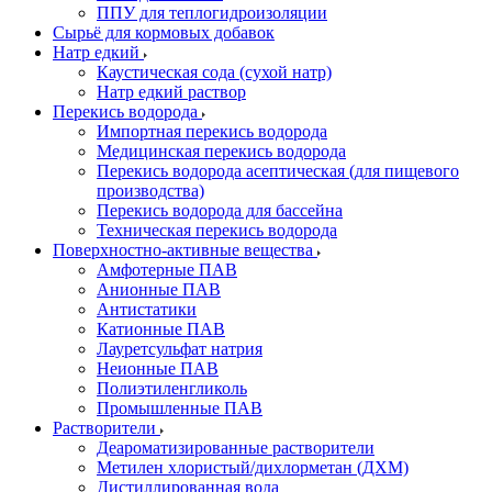
ППУ для теплогидроизоляции
Сырьё для кормовых добавок
Натр едкий
Каустическая сода (сухой натр)
Натр едкий раствор
Перекись водорода
Импортная перекись водорода
Медицинская перекись водорода
Перекись водорода асептическая (для пищевого
производства)
Перекись водорода для бассейна
Техническая перекись водорода
Поверхностно-активные вещества
Амфотерные ПАВ
Анионные ПАВ
Антистатики
Катионные ПАВ
Лауретсульфат натрия
Неионные ПАВ
Полиэтиленгликоль
Промышленные ПАВ
Растворители
Деароматизированные растворители
Метилен хлористый/дихлорметан (ДХМ)
Дистиллированная вода