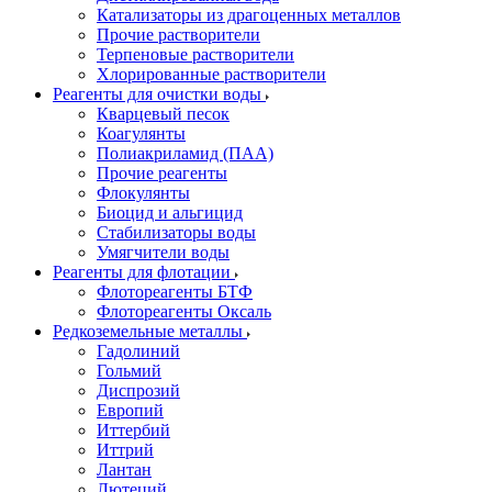
Катализаторы из драгоценных металлов
Прочие растворители
Терпеновые растворители
Хлорированные растворители
Реагенты для очистки воды
Кварцевый песок
Коагулянты
Полиакриламид (ПАА)
Прочие реагенты
Флокулянты
Биоцид и альгицид
Стабилизаторы воды
Умягчители воды
Реагенты для флотации
Флотореагенты БТФ
Флотореагенты Оксаль
Редкоземельные металлы
Гадолиний
Гольмий
Диспрозий
Европий
Иттербий
Иттрий
Лантан
Лютеций