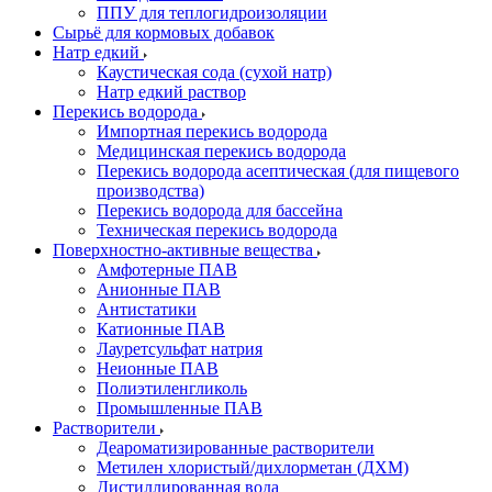
ППУ для теплогидроизоляции
Сырьё для кормовых добавок
Натр едкий
Каустическая сода (сухой натр)
Натр едкий раствор
Перекись водорода
Импортная перекись водорода
Медицинская перекись водорода
Перекись водорода асептическая (для пищевого
производства)
Перекись водорода для бассейна
Техническая перекись водорода
Поверхностно-активные вещества
Амфотерные ПАВ
Анионные ПАВ
Антистатики
Катионные ПАВ
Лауретсульфат натрия
Неионные ПАВ
Полиэтиленгликоль
Промышленные ПАВ
Растворители
Деароматизированные растворители
Метилен хлористый/дихлорметан (ДХМ)
Дистиллированная вода