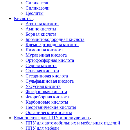
Силикагели
Силиказоли
Цеолиты
Кислоты
Азотная кислота
Аминокислоты
Борная кислота
Бромистоводородная кислота
Кремнефторидная кислота
Лимонная кислота
Муравьиная кислота
Ортофосфорная кислота
Серная кислота
Соляная кислота
Стеариновая кислота
Сульфаминовая кислота
Уксусная кислота
Фосфоновая кислота
Фтороборная кислота
Карбоновые кислоты
Неорганические кислоты
Органические кислоты
Компоненты для ППУ и полиуретана
ППУ для автомобильных и мебельных изделий
ППУ для мебели