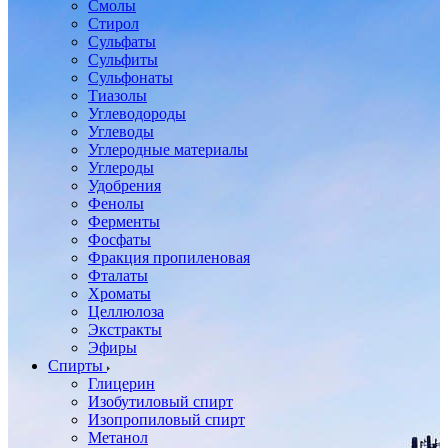
Смолы
Стирол
Сульфаты
Сульфиты
Сульфонаты
Тиазолы
Углеводороды
Углеводы
Углеродные материалы
Углероды
Удобрения
Фенолы
Ферменты
Фосфаты
Фракция пропиленовая
Фталаты
Хроматы
Целлюлоза
Экстракты
Эфиры
Спирты
Глицерин
Изобутиловый спирт
Изопропиловый спирт
Метанол