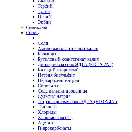
Скандий
Тербий
Тулий
Церий
Эрбий
Силиконы
Соли
Соли
Амиловый ксантогенат калия
Бромиды
Бутиловый ксантогенат калия
Динатриевая соль ЭДТА (EDTA 2Na)
Кальций хлористый
Натрия бисульфит
Перкарбонат натрия
Силикаты
Сода кальцинированная
Сульфид натрия
Тетранатриевая соль ЭДТА (EDTA 4Na)
Трилон Б
Хлориды
Хлорная известь
Ацетаты
Гидрокарбонаты