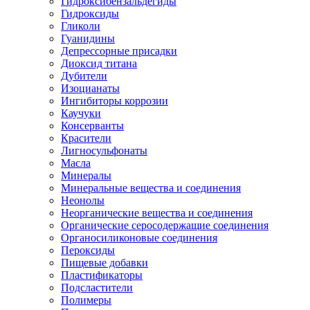
Гидроксибензальдегиды
Гидроксиды
Гликоли
Гуанидины
Депрессорные присадки
Диоксид титана
Дубители
Изоцианаты
Ингибиторы коррозии
Каучуки
Консерванты
Красители
Лигносульфонаты
Масла
Минералы
Минеральные вещества и соединения
Неонолы
Неорганические вещества и соединения
Органические серосодержащие соединения
Органосиликоновые соединения
Пероксиды
Пищевые добавки
Пластификаторы
Подсластители
Полимеры