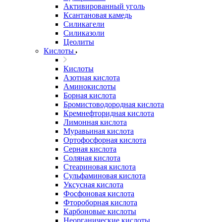
Активированный уголь
Ксантановая камедь
Силикагели
Силиказоли
Цеолиты
Кислоты
Кислоты
Азотная кислота
Аминокислоты
Борная кислота
Бромистоводородная кислота
Кремнефторидная кислота
Лимонная кислота
Муравьиная кислота
Ортофосфорная кислота
Серная кислота
Соляная кислота
Стеариновая кислота
Сульфаминовая кислота
Уксусная кислота
Фосфоновая кислота
Фтороборная кислота
Карбоновые кислоты
Неорганические кислоты