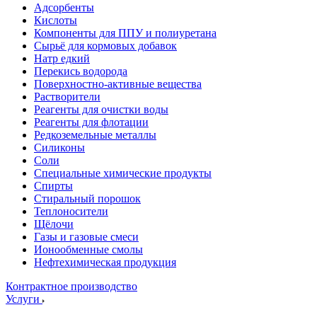
Адсорбенты
Кислоты
Компоненты для ППУ и полиуретана
Сырьё для кормовых добавок
Натр едкий
Перекись водорода
Поверхностно-активные вещества
Растворители
Реагенты для очистки воды
Реагенты для флотации
Редкоземельные металлы
Силиконы
Соли
Специальные химические продукты
Спирты
Стиральный порошок
Теплоносители
Щёлочи
Газы и газовые смеси
Ионообменные смолы
Нефтехимическая продукция
Контрактное производство
Услуги