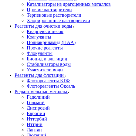
Катализаторы из драгоценных металлов
Прочие растворители
Терпеновые растворители
Хлорированные растворители
Реагенты для очистки воды
Кварцевый песок
Коагулянты
Полиакриламид (ПАА)
Прочие реагенты
Флокулянты
Биоцид и альгицид
Стабилизаторы воды
Умягчители воды
Реагенты для флотации
Флотореагенты БТФ
Флотореагенты Оксаль
Редкоземельные металлы
Гадолиний
Гольмий
Диспрозий
Европий
Иттербий
Иттрий
Лантан
Лютеций