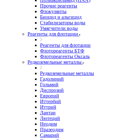
Полиакриламид (ПАА)
Прочие реагенты
Флокулянты
Биоцид и альгицид
Стабилизаторы воды
Умягчители воды
Реагенты для флотации
Реагенты для флотации
Флотореагенты БТФ
Флотореагенты Оксаль
Редкоземельные металлы
Редкоземельные металлы
Гадолиний
Гольмий
Диспрозий
Европий
Иттербий
Иттрий
Лантан
Лютеций
Неодим
Празеодим
Самарий