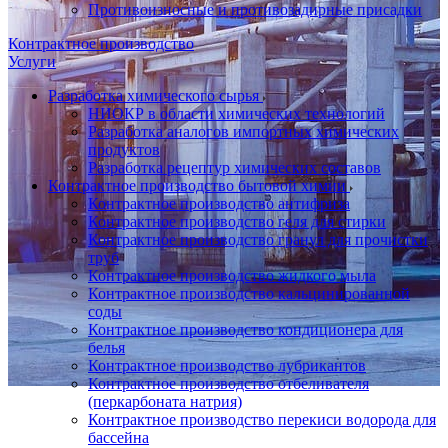
Противоизносные и противозадирные присадки
Контрактное производство
Услуги
Разработка химического сырья
НИОКР в области химических технологий
Разработка аналогов импортных химических
продуктов
Разработка рецептур химических составов
Контрактное производство бытовой химии
Контрактное производство антифриза
Контрактное производство геля для стирки
Контрактное производство гранул для прочистки
труб
Контрактное производство жидкого мыла
Контрактное производство кальцинированной
соды
Контрактное производство кондиционера для
белья
Контрактное производство лубрикантов
Контрактное производство отбеливателя
(перкарбоната натрия)
Контрактное производство перекиси водорода для
бассейна