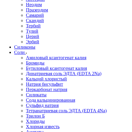
Неодим
Празеодим
Самарий
Скандий
Тербий
Тулий
Церий
Эрбий
Силиконы
Соли
Амиловый ксантогенат калия
Бромиды
Бутиловый ксантогенат калия
Динатриевая соль ЭДТА (EDTA 2Na)
Кальций хлористый
Натрия бисульфит
Перкарбонат натрия
Силикаты
Сода кальцинированная
Сульфид натрия
Тетранатриевая соль ЭДТА (EDTA 4Na)
Трилон Б
Хлориды
Хлорная известь
Ацетаты