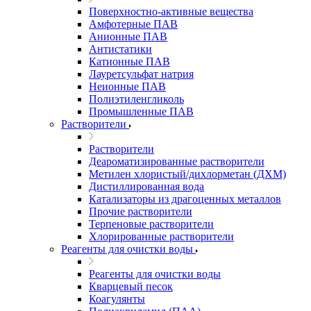
Поверхностно-активные вещества
Амфотерные ПАВ
Анионные ПАВ
Антистатики
Катионные ПАВ
Лауретсульфат натрия
Неионные ПАВ
Полиэтиленгликоль
Промышленные ПАВ
Растворители
Растворители
Деароматизированные растворители
Метилен хлористый/дихлорметан (ДХМ)
Дистиллированная вода
Катализаторы из драгоценных металлов
Прочие растворители
Терпеновые растворители
Хлорированные растворители
Реагенты для очистки воды
Реагенты для очистки воды
Кварцевый песок
Коагулянты