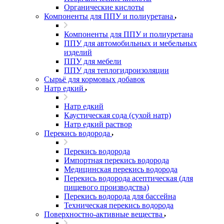
Органические кислоты
Компоненты для ППУ и полиуретана
Компоненты для ППУ и полиуретана
ППУ для автомобильных и мебельных
изделий
ППУ для мебели
ППУ для теплогидроизоляции
Сырьё для кормовых добавок
Натр едкий
Натр едкий
Каустическая сода (сухой натр)
Натр едкий раствор
Перекись водорода
Перекись водорода
Импортная перекись водорода
Медицинская перекись водорода
Перекись водорода асептическая (для
пищевого производства)
Перекись водорода для бассейна
Техническая перекись водорода
Поверхностно-активные вещества