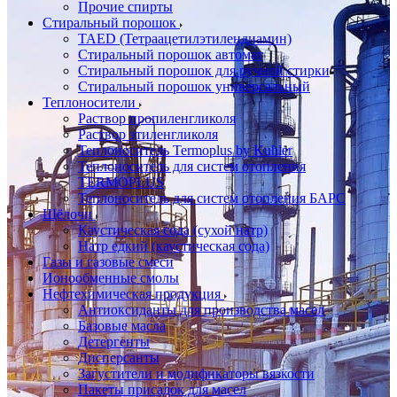
Прочие спирты
Стиральный порошок
TAED (Тетраацетилэтилендиамин)
Стиральный порошок автомат
Стиральный порошок для ручной стирки
Стиральный порошок универсальный
Теплоносители
Раствор пропиленгликоля
Раствор этиленгликоля
Теплоноситель Termoplus by Kuhler
Теплоноситель для систем отопления
TERMOPLUS
Теплоноситель для систем отопления БАРС
Щёлочи
Каустическая сода (сухой натр)
Натр едкий (каустическая сода)
Газы и газовые смеси
Ионообменные смолы
Нефтехимическая продукция
Антиоксиданты для производства масел
Базовые масла
Детергенты
Дисперсанты
Загустители и модификаторы вязкости
Пакеты присадок для масел