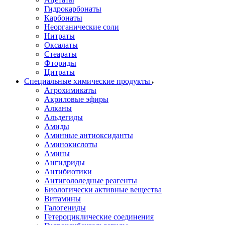
Гидрокарбонаты
Карбонаты
Неорганические соли
Нитраты
Оксалаты
Стеараты
Фториды
Цитраты
Специальные химические продукты
Агрохимикаты
Акриловые эфиры
Алканы
Альдегиды
Амиды
Аминные антиоксиданты
Аминокислоты
Амины
Ангидриды
Антибиотики
Антигололедные реагенты
Биологически активные вещества
Витамины
Галогениды
Гетероциклические соединения