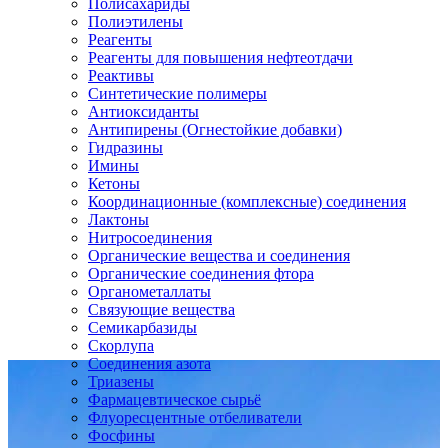
Полисахариды
Полиэтилены
Реагенты
Реагенты для повышения нефтеотдачи
Реактивы
Синтетические полимеры
Антиоксиданты
Антипирены (Огнестойкие добавки)
Гидразины
Имины
Кетоны
Координационные (комплексные) соединения
Лактоны
Нитросоединения
Органические вещества и соединения
Органические соединения фтора
Органометаллаты
Связующие вещества
Семикарбазиды
Скорлупа
Соединения азота
Триазены
Фармацевтическое сырьё
Флуоресцентные отбеливатели
Фосфины