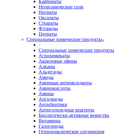
Карбонаты
Неорганические соли
Нитраты
Оксалаты
Стеараты
Фториды
Цитраты
Специальные химические продукты
Специальные химические продукты
Агрохимикаты
Акриловые эфиры
Алканы
Альдегиды
Амиды
Аминные антиоксиданты
Аминокислоты
Амины
Ангидриды
Антибиотики
Антигололедные реагенты
Биологически активные вещества
Витамины
Галогениды
Гетероциклические соединения