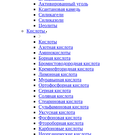
Активированный уголь
Ксантановая камедь
Силикагели
Силиказоли
Цеолиты
Кислоты
Кислоты
Азотная кислота
Аминокислоты
Борная кислота
Бромистоводородная кислота
Кремнефторидная кислота
Лимонная кислота
Муравьиная кислота
Ортофосфорная кислота
Серная кислота
Соляная кислота
Стеариновая кислота
Сульфаминовая кислота
Уксусная кислота
Фосфоновая кислота
Фтороборная кислота
Карбоновые кислоты
Неорганические кислоты