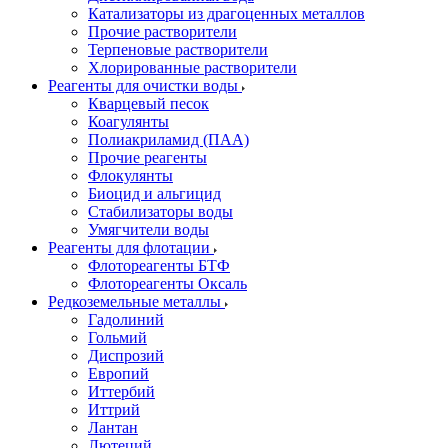
Катализаторы из драгоценных металлов
Прочие растворители
Терпеновые растворители
Хлорированные растворители
Реагенты для очистки воды
Кварцевый песок
Коагулянты
Полиакриламид (ПАА)
Прочие реагенты
Флокулянты
Биоцид и альгицид
Стабилизаторы воды
Умягчители воды
Реагенты для флотации
Флотореагенты БТФ
Флотореагенты Оксаль
Редкоземельные металлы
Гадолиний
Гольмий
Диспрозий
Европий
Иттербий
Иттрий
Лантан
Лютеций