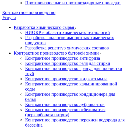
Противоизносные и противозадирные присадки
Контрактное производство
Услуги
Разработка химического сырья
НИОКР в области химических технологий
Разработка аналогов импортных химических
продуктов
Разработка рецептур химических составов
Контрактное производство бытовой химии
Контрактное производство антифриза
Контрактное производство геля для стирки
Контрактное производство гранул для прочистки
труб
Контрактное производство жидкого мыла
Контрактное производство кальцинированной
соды
Контрактное производство кондиционера для
белья
Контрактное производство лубрикантов
Контрактное производство отбеливателя
(перкарбоната натрия)
Контрактное производство перекиси водорода для
бассейна