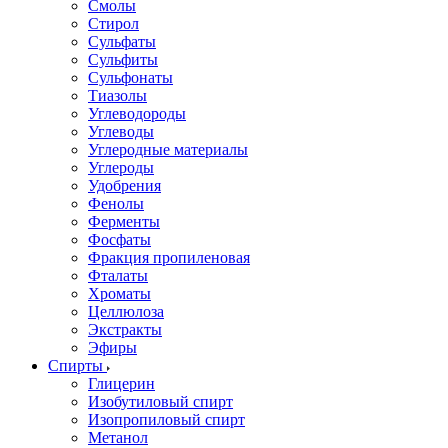
Смолы
Стирол
Сульфаты
Сульфиты
Сульфонаты
Тиазолы
Углеводороды
Углеводы
Углеродные материалы
Углероды
Удобрения
Фенолы
Ферменты
Фосфаты
Фракция пропиленовая
Фталаты
Хроматы
Целлюлоза
Экстракты
Эфиры
Спирты
Глицерин
Изобутиловый спирт
Изопропиловый спирт
Метанол