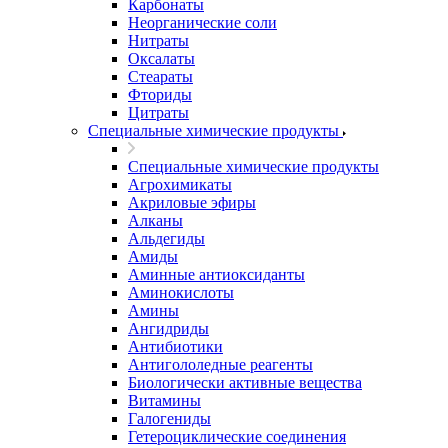
Карбонаты
Неорганические соли
Нитраты
Оксалаты
Стеараты
Фториды
Цитраты
Специальные химические продукты
Специальные химические продукты
Агрохимикаты
Акриловые эфиры
Алканы
Альдегиды
Амиды
Аминные антиоксиданты
Аминокислоты
Амины
Ангидриды
Антибиотики
Антигололедные реагенты
Биологически активные вещества
Витамины
Галогениды
Гетероциклические соединения