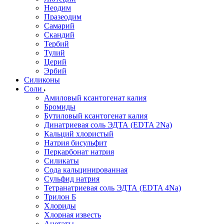
Неодим
Празеодим
Самарий
Скандий
Тербий
Тулий
Церий
Эрбий
Силиконы
Соли
Амиловый ксантогенат калия
Бромиды
Бутиловый ксантогенат калия
Динатриевая соль ЭДТА (EDTA 2Na)
Кальций хлористый
Натрия бисульфит
Перкарбонат натрия
Силикаты
Сода кальцинированная
Сульфид натрия
Тетранатриевая соль ЭДТА (EDTA 4Na)
Трилон Б
Хлориды
Хлорная известь
Ацетаты