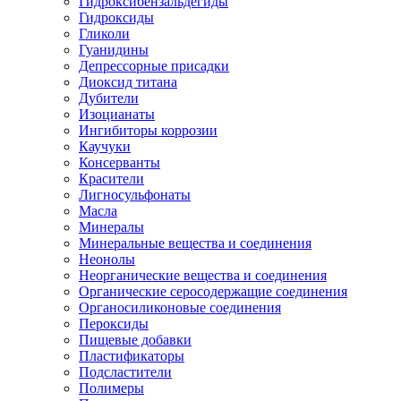
Гидроксибензальдегиды
Гидроксиды
Гликоли
Гуанидины
Депрессорные присадки
Диоксид титана
Дубители
Изоцианаты
Ингибиторы коррозии
Каучуки
Консерванты
Красители
Лигносульфонаты
Масла
Минералы
Минеральные вещества и соединения
Неонолы
Неорганические вещества и соединения
Органические серосодержащие соединения
Органосиликоновые соединения
Пероксиды
Пищевые добавки
Пластификаторы
Подсластители
Полимеры