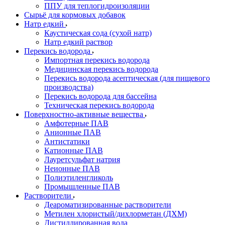
ППУ для теплогидроизоляции
Сырьё для кормовых добавок
Натр едкий
Каустическая сода (сухой натр)
Натр едкий раствор
Перекись водорода
Импортная перекись водорода
Медицинская перекись водорода
Перекись водорода асептическая (для пищевого
производства)
Перекись водорода для бассейна
Техническая перекись водорода
Поверхностно-активные вещества
Амфотерные ПАВ
Анионные ПАВ
Антистатики
Катионные ПАВ
Лауретсульфат натрия
Неионные ПАВ
Полиэтиленгликоль
Промышленные ПАВ
Растворители
Деароматизированные растворители
Метилен хлористый/дихлорметан (ДХМ)
Дистиллированная вода