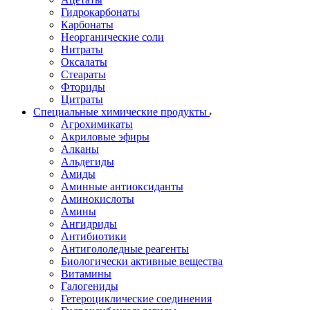
Гидрокарбонаты
Карбонаты
Неорганические соли
Нитраты
Оксалаты
Стеараты
Фториды
Цитраты
Специальные химические продукты
Агрохимикаты
Акриловые эфиры
Алканы
Альдегиды
Амиды
Аминные антиоксиданты
Аминокислоты
Амины
Ангидриды
Антибиотики
Антигололедные реагенты
Биологически активные вещества
Витамины
Галогениды
Гетероциклические соединения