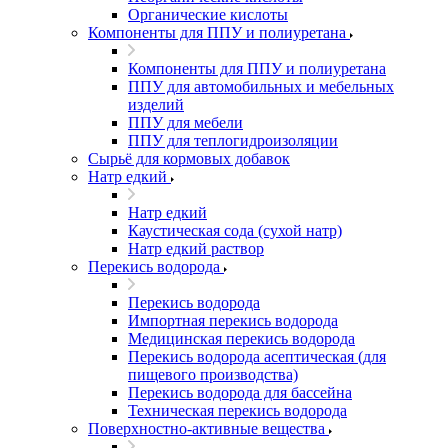
Органические кислоты
Компоненты для ППУ и полиуретана
Компоненты для ППУ и полиуретана
ППУ для автомобильных и мебельных
изделий
ППУ для мебели
ППУ для теплогидроизоляции
Сырьё для кормовых добавок
Натр едкий
Натр едкий
Каустическая сода (сухой натр)
Натр едкий раствор
Перекись водорода
Перекись водорода
Импортная перекись водорода
Медицинская перекись водорода
Перекись водорода асептическая (для
пищевого производства)
Перекись водорода для бассейна
Техническая перекись водорода
Поверхностно-активные вещества