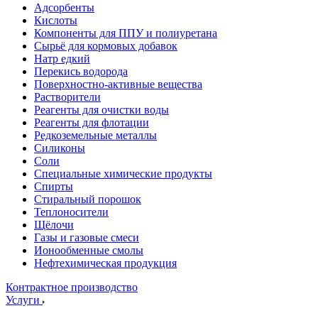
Адсорбенты
Кислоты
Компоненты для ППУ и полиуретана
Сырьё для кормовых добавок
Натр едкий
Перекись водорода
Поверхностно-активные вещества
Растворители
Реагенты для очистки воды
Реагенты для флотации
Редкоземельные металлы
Силиконы
Соли
Специальные химические продукты
Спирты
Стиральный порошок
Теплоносители
Щёлочи
Газы и газовые смеси
Ионообменные смолы
Нефтехимическая продукция
Контрактное производство
Услуги