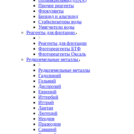
Полиакриламид (ПАА)
Прочие реагенты
Флокулянты
Биоцид и альгицид
Стабилизаторы воды
Умягчители воды
Реагенты для флотации
Реагенты для флотации
Флотореагенты БТФ
Флотореагенты Оксаль
Редкоземельные металлы
Редкоземельные металлы
Гадолиний
Гольмий
Диспрозий
Европий
Иттербий
Иттрий
Лантан
Лютеций
Неодим
Празеодим
Самарий