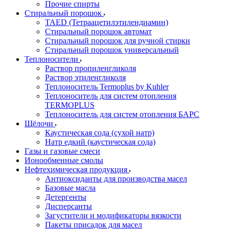
Прочие спирты
Стиральный порошок
TAED (Тетраацетилэтилендиамин)
Стиральный порошок автомат
Стиральный порошок для ручной стирки
Стиральный порошок универсальный
Теплоносители
Раствор пропиленгликоля
Раствор этиленгликоля
Теплоноситель Termoplus by Kuhler
Теплоноситель для систем отопления
TERMOPLUS
Теплоноситель для систем отопления БАРС
Щёлочи
Каустическая сода (сухой натр)
Натр едкий (каустическая сода)
Газы и газовые смеси
Ионообменные смолы
Нефтехимическая продукция
Антиоксиданты для производства масел
Базовые масла
Детергенты
Дисперсанты
Загустители и модификаторы вязкости
Пакеты присадок для масел