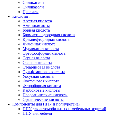
Силикагели
Силиказоли
Цеолиты
Кислоты
Азотная кислота
Аминокислоты
Борная кислота
Бромистоводородная кислота
Кремнефторидная кислота
Лимонная кислота
Муравьиная кислота
Ортофосфорная кислота
Серная кислота
Соляная кислота
Стеариновая кислота
Сульфаминовая кислота
Уксусная кислота
Фосфоновая кислота
Фтороборная кислота
Карбоновые кислоты
Неорганические кислоты
Органические кислоты
Компоненты для ППУ и полиуретана
ППУ для автомобильных и мебельных изделий
ППУ для мебели