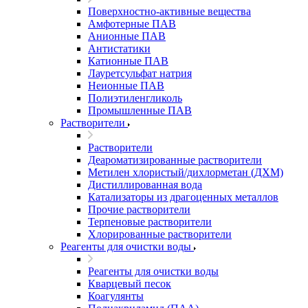
Поверхностно-активные вещества
Амфотерные ПАВ
Анионные ПАВ
Антистатики
Катионные ПАВ
Лауретсульфат натрия
Неионные ПАВ
Полиэтиленгликоль
Промышленные ПАВ
Растворители
Растворители
Деароматизированные растворители
Метилен хлористый/дихлорметан (ДХМ)
Дистиллированная вода
Катализаторы из драгоценных металлов
Прочие растворители
Терпеновые растворители
Хлорированные растворители
Реагенты для очистки воды
Реагенты для очистки воды
Кварцевый песок
Коагулянты