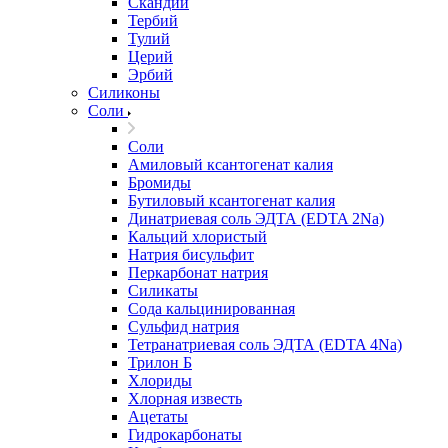
Скандий
Тербий
Тулий
Церий
Эрбий
Силиконы
Соли
Соли
Амиловый ксантогенат калия
Бромиды
Бутиловый ксантогенат калия
Динатриевая соль ЭДТА (EDTA 2Na)
Кальций хлористый
Натрия бисульфит
Перкарбонат натрия
Силикаты
Сода кальцинированная
Сульфид натрия
Тетранатриевая соль ЭДТА (EDTA 4Na)
Трилон Б
Хлориды
Хлорная известь
Ацетаты
Гидрокарбонаты