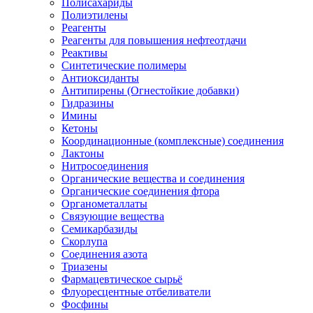
Полисахариды
Полиэтилены
Реагенты
Реагенты для повышения нефтеотдачи
Реактивы
Синтетические полимеры
Антиоксиданты
Антипирены (Огнестойкие добавки)
Гидразины
Имины
Кетоны
Координационные (комплексные) соединения
Лактоны
Нитросоединения
Органические вещества и соединения
Органические соединения фтора
Органометаллаты
Связующие вещества
Семикарбазиды
Скорлупа
Соединения азота
Триазены
Фармацевтическое сырьё
Флуоресцентные отбеливатели
Фосфины