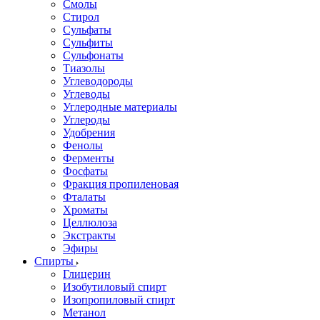
Смолы
Стирол
Сульфаты
Сульфиты
Сульфонаты
Тиазолы
Углеводороды
Углеводы
Углеродные материалы
Углероды
Удобрения
Фенолы
Ферменты
Фосфаты
Фракция пропиленовая
Фталаты
Хроматы
Целлюлоза
Экстракты
Эфиры
Спирты
Глицерин
Изобутиловый спирт
Изопропиловый спирт
Метанол