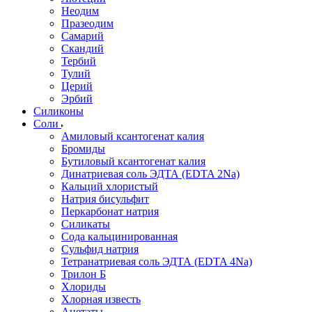
Неодим
Празеодим
Самарий
Скандий
Тербий
Тулий
Церий
Эрбий
Силиконы
Соли
Амиловый ксантогенат калия
Бромиды
Бутиловый ксантогенат калия
Динатриевая соль ЭДТА (EDTA 2Na)
Кальций хлористый
Натрия бисульфит
Перкарбонат натрия
Силикаты
Сода кальцинированная
Сульфид натрия
Тетранатриевая соль ЭДТА (EDTA 4Na)
Трилон Б
Хлориды
Хлорная известь
Ацетаты