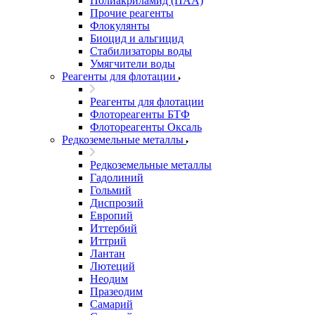
Полиакриламид (ПАА)
Прочие реагенты
Флокулянты
Биоцид и альгицид
Стабилизаторы воды
Умягчители воды
Реагенты для флотации
Реагенты для флотации
Флотореагенты БТФ
Флотореагенты Оксаль
Редкоземельные металлы
Редкоземельные металлы
Гадолиний
Гольмий
Диспрозий
Европий
Иттербий
Иттрий
Лантан
Лютеций
Неодим
Празеодим
Самарий