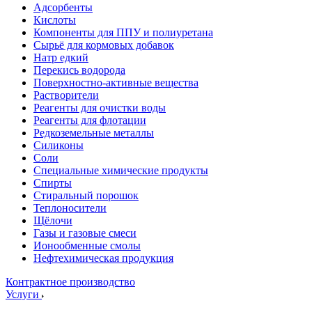
Адсорбенты
Кислоты
Компоненты для ППУ и полиуретана
Сырьё для кормовых добавок
Натр едкий
Перекись водорода
Поверхностно-активные вещества
Растворители
Реагенты для очистки воды
Реагенты для флотации
Редкоземельные металлы
Силиконы
Соли
Специальные химические продукты
Спирты
Стиральный порошок
Теплоносители
Щёлочи
Газы и газовые смеси
Ионообменные смолы
Нефтехимическая продукция
Контрактное производство
Услуги