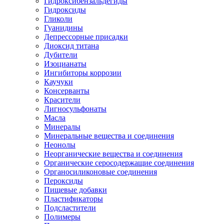
Гидроксибензальдегиды
Гидроксиды
Гликоли
Гуанидины
Депрессорные присадки
Диоксид титана
Дубители
Изоцианаты
Ингибиторы коррозии
Каучуки
Консерванты
Красители
Лигносульфонаты
Масла
Минералы
Минеральные вещества и соединения
Неонолы
Неорганические вещества и соединения
Органические серосодержащие соединения
Органосиликоновые соединения
Пероксиды
Пищевые добавки
Пластификаторы
Подсластители
Полимеры