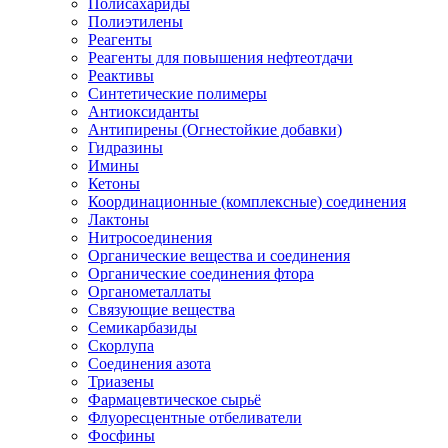
Полисахариды
Полиэтилены
Реагенты
Реагенты для повышения нефтеотдачи
Реактивы
Синтетические полимеры
Антиоксиданты
Антипирены (Огнестойкие добавки)
Гидразины
Имины
Кетоны
Координационные (комплексные) соединения
Лактоны
Нитросоединения
Органические вещества и соединения
Органические соединения фтора
Органометаллаты
Связующие вещества
Семикарбазиды
Скорлупа
Соединения азота
Триазены
Фармацевтическое сырьё
Флуоресцентные отбеливатели
Фосфины