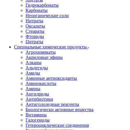
Гидрокарбонаты
Карбонаты
Неорганические соли
Нитраты
Оксалаты
Стеараты
Фториды
Цитраты
Специальные химические продукты
Агрохимикаты
Акриловые эфиры
Алканы
Альдегиды
Амиды
Аминные антиоксиданты
Аминокислоты
Амины
Ангидриды
Антибиотики
Антигололедные реагенты
Биологически активные вещества
Витамины
Галогениды
Гетероциклические соединения