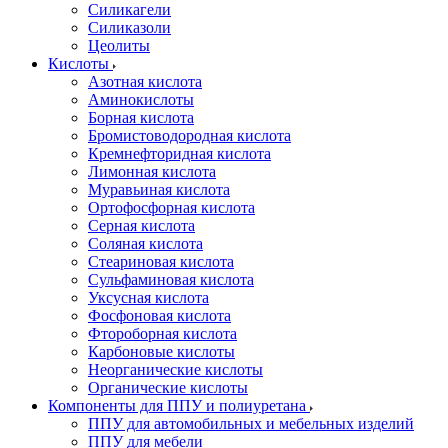
Силикагели
Силиказоли
Цеолиты
Кислоты
Азотная кислота
Аминокислоты
Борная кислота
Бромистоводородная кислота
Кремнефторидная кислота
Лимонная кислота
Муравьиная кислота
Ортофосфорная кислота
Серная кислота
Соляная кислота
Стеариновая кислота
Сульфаминовая кислота
Уксусная кислота
Фосфоновая кислота
Фтороборная кислота
Карбоновые кислоты
Неорганические кислоты
Органические кислоты
Компоненты для ППУ и полиуретана
ППУ для автомобильных и мебельных изделий
ППУ для мебели