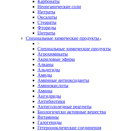
Карбонаты
Неорганические соли
Нитраты
Оксалаты
Стеараты
Фториды
Цитраты
Специальные химические продукты
Специальные химические продукты
Агрохимикаты
Акриловые эфиры
Алканы
Альдегиды
Амиды
Аминные антиоксиданты
Аминокислоты
Амины
Ангидриды
Антибиотики
Антигололедные реагенты
Биологически активные вещества
Витамины
Галогениды
Гетероциклические соединения