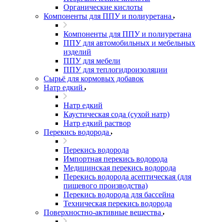
Органические кислоты
Компоненты для ППУ и полиуретана
Компоненты для ППУ и полиуретана
ППУ для автомобильных и мебельных
изделий
ППУ для мебели
ППУ для теплогидроизоляции
Сырьё для кормовых добавок
Натр едкий
Натр едкий
Каустическая сода (сухой натр)
Натр едкий раствор
Перекись водорода
Перекись водорода
Импортная перекись водорода
Медицинская перекись водорода
Перекись водорода асептическая (для
пищевого производства)
Перекись водорода для бассейна
Техническая перекись водорода
Поверхностно-активные вещества