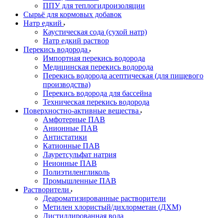
ППУ для теплогидроизоляции
Сырьё для кормовых добавок
Натр едкий
Каустическая сода (сухой натр)
Натр едкий раствор
Перекись водорода
Импортная перекись водорода
Медицинская перекись водорода
Перекись водорода асептическая (для пищевого
производства)
Перекись водорода для бассейна
Техническая перекись водорода
Поверхностно-активные вещества
Амфотерные ПАВ
Анионные ПАВ
Антистатики
Катионные ПАВ
Лауретсульфат натрия
Неионные ПАВ
Полиэтиленгликоль
Промышленные ПАВ
Растворители
Деароматизированные растворители
Метилен хлористый/дихлорметан (ДХМ)
Дистиллированная вода