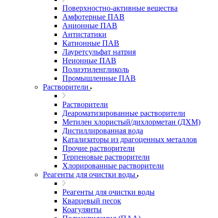
Поверхностно-активные вещества
Амфотерные ПАВ
Анионные ПАВ
Антистатики
Катионные ПАВ
Лауретсульфат натрия
Неионные ПАВ
Полиэтиленгликоль
Промышленные ПАВ
Растворители
Растворители
Деароматизированные растворители
Метилен хлористый/дихлорметан (ДХМ)
Дистиллированная вода
Катализаторы из драгоценных металлов
Прочие растворители
Терпеновые растворители
Хлорированные растворители
Реагенты для очистки воды
Реагенты для очистки воды
Кварцевый песок
Коагулянты