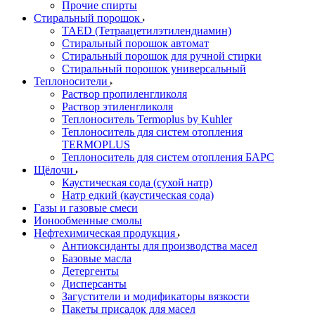
Прочие спирты
Стиральный порошок
TAED (Тетраацетилэтилендиамин)
Стиральный порошок автомат
Стиральный порошок для ручной стирки
Стиральный порошок универсальный
Теплоносители
Раствор пропиленгликоля
Раствор этиленгликоля
Теплоноситель Termoplus by Kuhler
Теплоноситель для систем отопления
TERMOPLUS
Теплоноситель для систем отопления БАРС
Щёлочи
Каустическая сода (сухой натр)
Натр едкий (каустическая сода)
Газы и газовые смеси
Ионообменные смолы
Нефтехимическая продукция
Антиоксиданты для производства масел
Базовые масла
Детергенты
Дисперсанты
Загустители и модификаторы вязкости
Пакеты присадок для масел