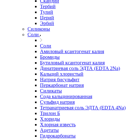
Скандий
Тербий
Тулий
Церий
Эрбий
Силиконы
Соли
Соли
Амиловый ксантогенат калия
Бромиды
Бутиловый ксантогенат калия
Динатриевая соль ЭДТА (EDTA 2Na)
Кальций хлористый
Натрия бисульфит
Перкарбонат натрия
Силикаты
Сода кальцинированная
Сульфид натрия
Тетранатриевая соль ЭДТА (EDTA 4Na)
Трилон Б
Хлориды
Хлорная известь
Ацетаты
Гидрокарбонаты