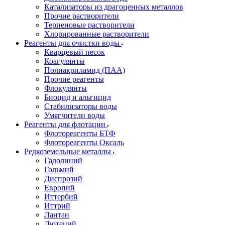
Катализаторы из драгоценных металлов
Прочие растворители
Терпеновые растворители
Хлорированные растворители
Реагенты для очистки воды
Кварцевый песок
Коагулянты
Полиакриламид (ПАА)
Прочие реагенты
Флокулянты
Биоцид и альгицид
Стабилизаторы воды
Умягчители воды
Реагенты для флотации
Флотореагенты БТФ
Флотореагенты Оксаль
Редкоземельные металлы
Гадолиний
Гольмий
Диспрозий
Европий
Иттербий
Иттрий
Лантан
Лютеций