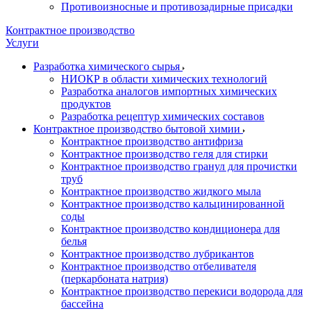
Противоизносные и противозадирные присадки
Контрактное производство
Услуги
Разработка химического сырья
НИОКР в области химических технологий
Разработка аналогов импортных химических
продуктов
Разработка рецептур химических составов
Контрактное производство бытовой химии
Контрактное производство антифриза
Контрактное производство геля для стирки
Контрактное производство гранул для прочистки
труб
Контрактное производство жидкого мыла
Контрактное производство кальцинированной
соды
Контрактное производство кондиционера для
белья
Контрактное производство лубрикантов
Контрактное производство отбеливателя
(перкарбоната натрия)
Контрактное производство перекиси водорода для
бассейна