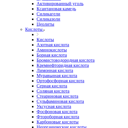
Активированный уголь
Ксантановая камедь
Силикагели
Силиказоли
Цеолиты
Кислоты
Кислоты
Азотная кислота
Аминокислоты
Борная кислота
Бромистоводородная кислота
Кремнефторидная кислота
Лимонная кислота
Муравьиная кислота
Ортофосфорная кислота
Серная кислота
Соляная кислота
Стеариновая кислота
Сульфаминовая кислота
Уксусная кислота
Фосфоновая кислота
Фтороборная кислота
Карбоновые кислоты
Неорганические кислоты