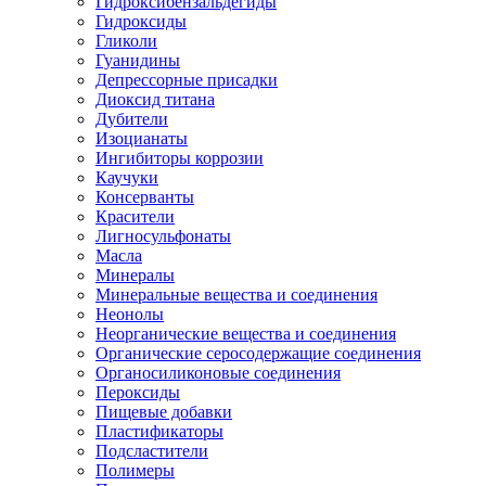
Гидроксибензальдегиды
Гидроксиды
Гликоли
Гуанидины
Депрессорные присадки
Диоксид титана
Дубители
Изоцианаты
Ингибиторы коррозии
Каучуки
Консерванты
Красители
Лигносульфонаты
Масла
Минералы
Минеральные вещества и соединения
Неонолы
Неорганические вещества и соединения
Органические серосодержащие соединения
Органосиликоновые соединения
Пероксиды
Пищевые добавки
Пластификаторы
Подсластители
Полимеры