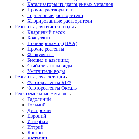
Катализаторы из драгоценных металлов
Прочие растворители
Терпеновые растворители
Хлорированные растворители
Реагенты для очистки воды
Кварцевый песок
Коагулянты
Полиакриламид (ПАА)
Прочие реагенты
Флокулянты
Биоцид и альгицид
Стабилизаторы воды
Умягчители воды
Реагенты для флотации
Флотореагенты БТФ
Флотореагенты Оксаль
Редкоземельные металлы
Гадолиний
Гольмий
Диспрозий
Европий
Иттербий
Иттрий
Лантан
Лютеций