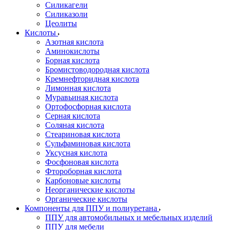
Силикагели
Силиказоли
Цеолиты
Кислоты
Азотная кислота
Аминокислоты
Борная кислота
Бромистоводородная кислота
Кремнефторидная кислота
Лимонная кислота
Муравьиная кислота
Ортофосфорная кислота
Серная кислота
Соляная кислота
Стеариновая кислота
Сульфаминовая кислота
Уксусная кислота
Фосфоновая кислота
Фтороборная кислота
Карбоновые кислоты
Неорганические кислоты
Органические кислоты
Компоненты для ППУ и полиуретана
ППУ для автомобильных и мебельных изделий
ППУ для мебели