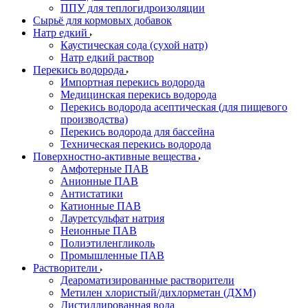
ППУ для теплогидроизоляции
Сырьё для кормовых добавок
Натр едкий
Каустическая сода (сухой натр)
Натр едкий раствор
Перекись водорода
Импортная перекись водорода
Медицинская перекись водорода
Перекись водорода асептическая (для пищевого
производства)
Перекись водорода для бассейна
Техническая перекись водорода
Поверхностно-активные вещества
Амфотерные ПАВ
Анионные ПАВ
Антистатики
Катионные ПАВ
Лауретсульфат натрия
Неионные ПАВ
Полиэтиленгликоль
Промышленные ПАВ
Растворители
Деароматизированные растворители
Метилен хлористый/дихлорметан (ДХМ)
Дистиллированная вода