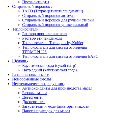
Прочие спирты
Стиральный порошок
TAED (Тетраацетилэтилендиамин)
Стиральный порошок автомат
Стиральный порошок для ручной стирки
Стиральный порошок универсальный
Теплоносители
Раствор пропиленгликоля
Раствор этиленгликоля
Теплоноситель Termoplus by Kuhler
Теплоноситель для систем отопления
TERMOPLUS
Теплоноситель для систем отопления БАРС
Щёлочи
Каустическая сода (сухой натр)
Натр едкий (каустическая сода)
Газы и газовые смеси
Ионообменные смолы
Нефтехимическая продукция
Антиоксиданты для производства масел
Базовые масла
Детергенты
Дисперсанты
Загустители и модификаторы вязкости
Пакеты присадок для масел