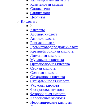
Активированный уголь
Ксантановая камедь
Силикагели
Силиказоли
Цеолиты
Кислоты
Кислоты
Азотная кислота
Аминокислоты
Борная кислота
Бромистоводородная кислота
Кремнефторидная кислота
Лимонная кислота
Муравьиная кислота
Ортофосфорная кислота
Серная кислота
Соляная кислота
Стеариновая кислота
Сульфаминовая кислота
Уксусная кислота
Фосфоновая кислота
Фтороборная кислота
Карбоновые кислоты
Неорганические кислоты