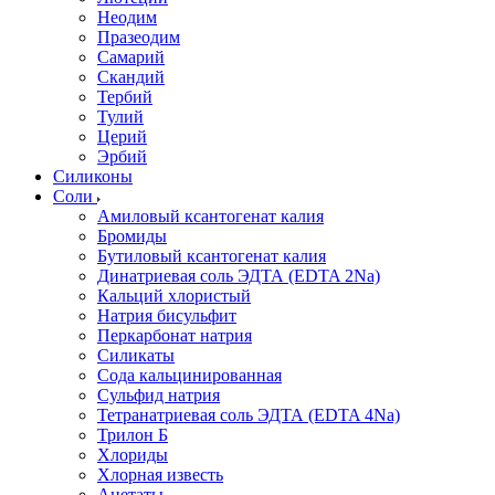
Неодим
Празеодим
Самарий
Скандий
Тербий
Тулий
Церий
Эрбий
Силиконы
Соли
Амиловый ксантогенат калия
Бромиды
Бутиловый ксантогенат калия
Динатриевая соль ЭДТА (EDTA 2Na)
Кальций хлористый
Натрия бисульфит
Перкарбонат натрия
Силикаты
Сода кальцинированная
Сульфид натрия
Тетранатриевая соль ЭДТА (EDTA 4Na)
Трилон Б
Хлориды
Хлорная известь
Ацетаты