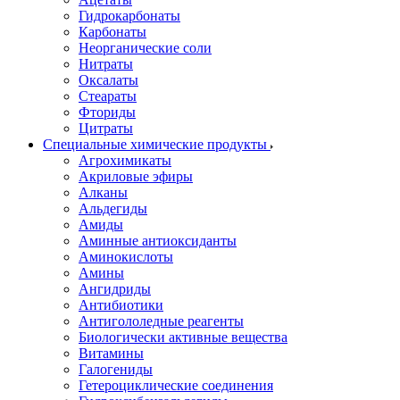
Гидрокарбонаты
Карбонаты
Неорганические соли
Нитраты
Оксалаты
Стеараты
Фториды
Цитраты
Специальные химические продукты
Агрохимикаты
Акриловые эфиры
Алканы
Альдегиды
Амиды
Аминные антиоксиданты
Аминокислоты
Амины
Ангидриды
Антибиотики
Антигололедные реагенты
Биологически активные вещества
Витамины
Галогениды
Гетероциклические соединения