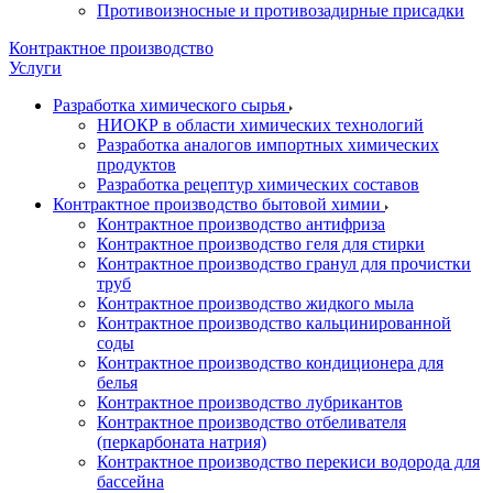
Противоизносные и противозадирные присадки
Контрактное производство
Услуги
Разработка химического сырья
НИОКР в области химических технологий
Разработка аналогов импортных химических
продуктов
Разработка рецептур химических составов
Контрактное производство бытовой химии
Контрактное производство антифриза
Контрактное производство геля для стирки
Контрактное производство гранул для прочистки
труб
Контрактное производство жидкого мыла
Контрактное производство кальцинированной
соды
Контрактное производство кондиционера для
белья
Контрактное производство лубрикантов
Контрактное производство отбеливателя
(перкарбоната натрия)
Контрактное производство перекиси водорода для
бассейна