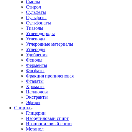
Смолы
Стирол
Сульфаты
Сульфиты
Сульфонаты
Тиазолы
Углеводороды
Углеводы
Углеродные материалы
Углероды
Удобрения
Фенолы
Ферменты
Фосфаты
Фракция пропиленовая
Фталаты
Хроматы
Целлюлоза
Экстракты
Эфиры
Спирты
Глицерин
Изобутиловый спирт
Изопропиловый спирт
Метанол