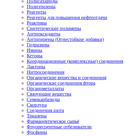
Полисахариды
Полиэтилены
Реагенты
Реагенты для повышения нефтеотдачи
Реактивы
Синтетические полимеры
Антиоксиданты
Антипирены (Огнестойкие добавки)
Гидразины
Имины
Кетоны
Координационные (комплексные) соединения
Лактоны
Нитросоединения
Органические вещества и соединения
Органические соединения фтора
Органометаллаты
Связующие вещества
Семикарбазиды
Скорлупа
Соединения азота
Триазены
Фармацевтическое сырьё
Флуоресцентные отбеливатели
Фосфины