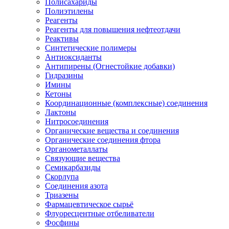
Полисахариды
Полиэтилены
Реагенты
Реагенты для повышения нефтеотдачи
Реактивы
Синтетические полимеры
Антиоксиданты
Антипирены (Огнестойкие добавки)
Гидразины
Имины
Кетоны
Координационные (комплексные) соединения
Лактоны
Нитросоединения
Органические вещества и соединения
Органические соединения фтора
Органометаллаты
Связующие вещества
Семикарбазиды
Скорлупа
Соединения азота
Триазены
Фармацевтическое сырьё
Флуоресцентные отбеливатели
Фосфины