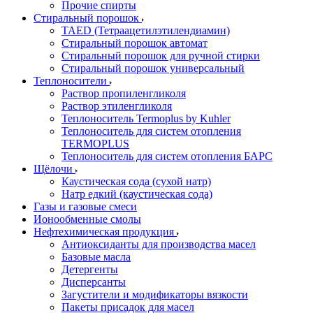
Прочие спирты
Стиральный порошок
TAED (Тетраацетилэтилендиамин)
Стиральный порошок автомат
Стиральный порошок для ручной стирки
Стиральный порошок универсальный
Теплоносители
Раствор пропиленгликоля
Раствор этиленгликоля
Теплоноситель Termoplus by Kuhler
Теплоноситель для систем отопления
TERMOPLUS
Теплоноситель для систем отопления БАРС
Щёлочи
Каустическая сода (сухой натр)
Натр едкий (каустическая сода)
Газы и газовые смеси
Ионообменные смолы
Нефтехимическая продукция
Антиоксиданты для производства масел
Базовые масла
Детергенты
Дисперсанты
Загустители и модификаторы вязкости
Пакеты присадок для масел