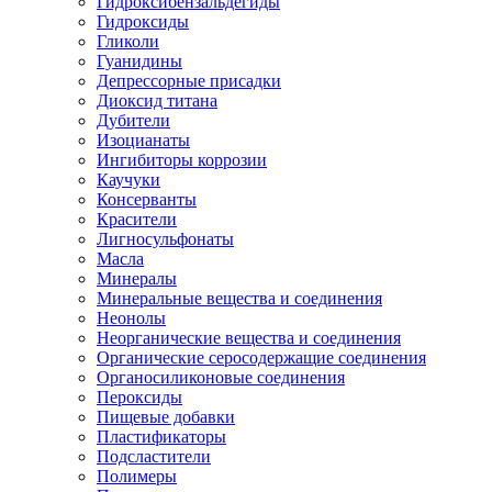
Гидроксибензальдегиды
Гидроксиды
Гликоли
Гуанидины
Депрессорные присадки
Диоксид титана
Дубители
Изоцианаты
Ингибиторы коррозии
Каучуки
Консерванты
Красители
Лигносульфонаты
Масла
Минералы
Минеральные вещества и соединения
Неонолы
Неорганические вещества и соединения
Органические серосодержащие соединения
Органосиликоновые соединения
Пероксиды
Пищевые добавки
Пластификаторы
Подсластители
Полимеры