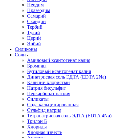
Неодим
Празеодим
Самарий
Скандий
Тербий
Тулий
Церий
Эрбий
Силиконы
Соли
Амиловый ксантогенат калия
Бромиды
Бутиловый ксантогенат калия
Динатриевая соль ЭДТА (EDTA 2Na)
Кальций хлористый
Натрия бисульфит
Перкарбонат натрия
Силикаты
Сода кальцинированная
Сульфид натрия
Тетранатриевая соль ЭДТА (EDTA 4Na)
Трилон Б
Хлориды
Хлорная известь
Ацетаты