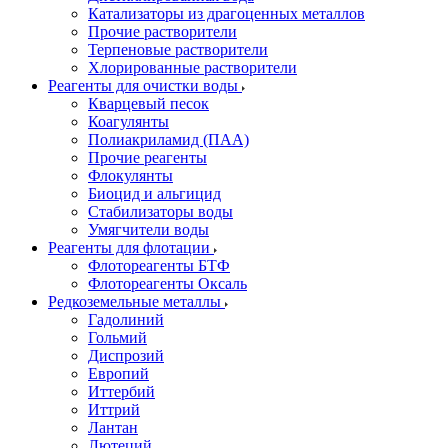
Катализаторы из драгоценных металлов
Прочие растворители
Терпеновые растворители
Хлорированные растворители
Реагенты для очистки воды
Кварцевый песок
Коагулянты
Полиакриламид (ПАА)
Прочие реагенты
Флокулянты
Биоцид и альгицид
Стабилизаторы воды
Умягчители воды
Реагенты для флотации
Флотореагенты БТФ
Флотореагенты Оксаль
Редкоземельные металлы
Гадолиний
Гольмий
Диспрозий
Европий
Иттербий
Иттрий
Лантан
Лютеций