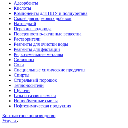
Адсорбенты
Кислоты
Компоненты для ППУ и полиуретана
Сырьё для кормовых добавок
Натр едкий
Перекись водорода
Поверхностно-активные вещества
Растворители
Реагенты для очистки воды
Реагенты для флотации
Редкоземельные металлы
Силиконы
Соли
Специальные химические продукты
Спирты
Стиральный порошок
Теплоносители
Щёлочи
Газы и газовые смеси
Ионообменные смолы
Нефтехимическая продукция
Контрактное производство
Услуги