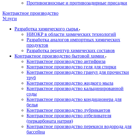
Противоизносные и противозадирные присадки
Контрактное производство
Услуги
Разработка химического сырья
НИОКР в области химических технологий
Разработка аналогов импортных химических
продуктов
Разработка рецептур химических составов
Контрактное производство бытовой химии
Контрактное производство антифриза
Контрактное производство геля для стирки
Контрактное производство гранул для прочистки
труб
Контрактное производство жидкого мыла
Контрактное производство кальцинированной
соды
Контрактное производство кондиционера для
белья
Контрактное производство лубрикантов
Контрактное производство отбеливателя
(перкарбоната натрия)
Контрактное производство перекиси водорода для
бассейна