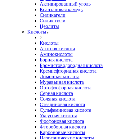
Активированный уголь
Ксантановая камедь
Силикагели
Силиказоли
Цеолиты
Кислоты
Кислоты
Азотная кислота
Аминокислоты
Борная кислота
Бромистоводородная кислота
Кремнефторидная кислота
Лимонная кислота
Муравьиная кислота
Ортофосфорная кислота
Серная кислота
Соляная кислота
Стеариновая кислота
Сульфаминовая кислота
Уксусная кислота
Фосфоновая кислота
Фтороборная кислота
Карбоновые кислоты
Неорганические кислоты