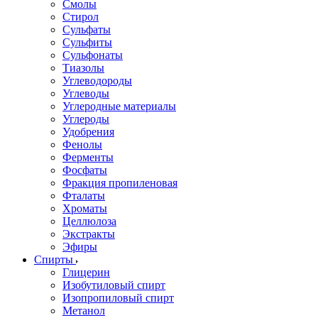
Смолы
Стирол
Сульфаты
Сульфиты
Сульфонаты
Тиазолы
Углеводороды
Углеводы
Углеродные материалы
Углероды
Удобрения
Фенолы
Ферменты
Фосфаты
Фракция пропиленовая
Фталаты
Хроматы
Целлюлоза
Экстракты
Эфиры
Спирты
Глицерин
Изобутиловый спирт
Изопропиловый спирт
Метанол