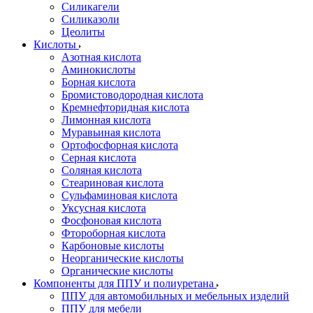
Силикагели
Силиказоли
Цеолиты
Кислоты
Азотная кислота
Аминокислоты
Борная кислота
Бромистоводородная кислота
Кремнефторидная кислота
Лимонная кислота
Муравьиная кислота
Ортофосфорная кислота
Серная кислота
Соляная кислота
Стеариновая кислота
Сульфаминовая кислота
Уксусная кислота
Фосфоновая кислота
Фтороборная кислота
Карбоновые кислоты
Неорганические кислоты
Органические кислоты
Компоненты для ППУ и полиуретана
ППУ для автомобильных и мебельных изделий
ППУ для мебели