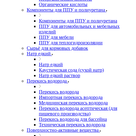
Органические кислоты
Компоненты для ППУ и полиуретана
Компоненты для ППУ и полиуретана
ППУ для автомобильных и мебельных
изделий
ППУ для мебели
ППУ для теплогидроизоляции
Сырьё для кормовых добавок
Натр едкий
Натр едкий
Каустическая сода (сухой натр)
Натр едкий раствор
Перекись водорода
Перекись водорода
Импортная перекись водорода
Медицинская перекись водорода
Перекись водорода асептическая (для
пищевого производства)
Перекись водорода для бассейна
Техническая перекись водорода
Поверхностно-активные вещества