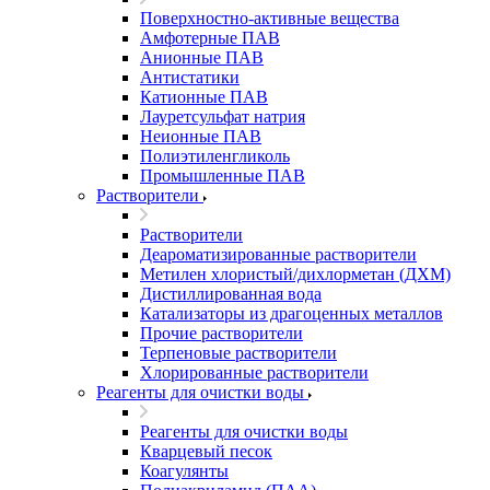
Поверхностно-активные вещества
Амфотерные ПАВ
Анионные ПАВ
Антистатики
Катионные ПАВ
Лауретсульфат натрия
Неионные ПАВ
Полиэтиленгликоль
Промышленные ПАВ
Растворители
Растворители
Деароматизированные растворители
Метилен хлористый/дихлорметан (ДХМ)
Дистиллированная вода
Катализаторы из драгоценных металлов
Прочие растворители
Терпеновые растворители
Хлорированные растворители
Реагенты для очистки воды
Реагенты для очистки воды
Кварцевый песок
Коагулянты