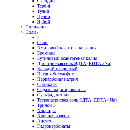
Скандий
Тербий
Тулий
Церий
Эрбий
Силиконы
Соли
Соли
Амиловый ксантогенат калия
Бромиды
Бутиловый ксантогенат калия
Динатриевая соль ЭДТА (EDTA 2Na)
Кальций хлористый
Натрия бисульфит
Перкарбонат натрия
Силикаты
Сода кальцинированная
Сульфид натрия
Тетранатриевая соль ЭДТА (EDTA 4Na)
Трилон Б
Хлориды
Хлорная известь
Ацетаты
Гидрокарбонаты