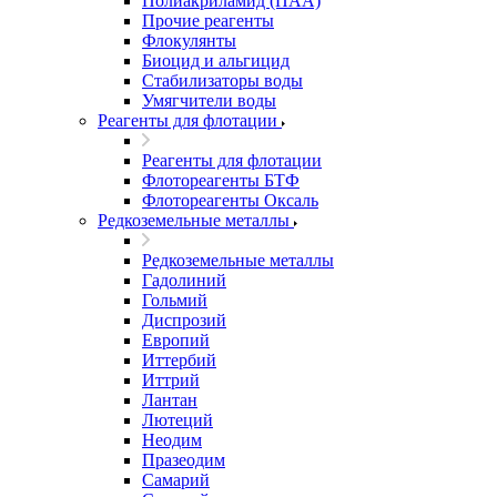
Полиакриламид (ПАА)
Прочие реагенты
Флокулянты
Биоцид и альгицид
Стабилизаторы воды
Умягчители воды
Реагенты для флотации
Реагенты для флотации
Флотореагенты БТФ
Флотореагенты Оксаль
Редкоземельные металлы
Редкоземельные металлы
Гадолиний
Гольмий
Диспрозий
Европий
Иттербий
Иттрий
Лантан
Лютеций
Неодим
Празеодим
Самарий