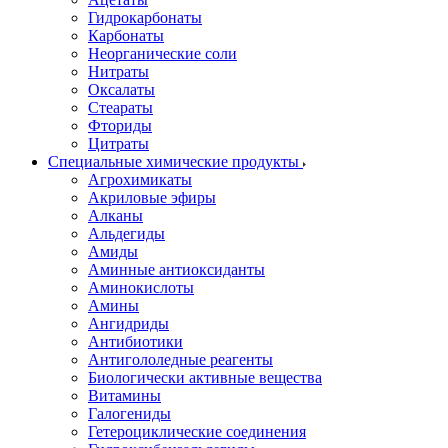
Гидрокарбонаты
Карбонаты
Неорганические соли
Нитраты
Оксалаты
Стеараты
Фториды
Цитраты
Специальные химические продукты
Агрохимикаты
Акриловые эфиры
Алканы
Альдегиды
Амиды
Аминные антиоксиданты
Аминокислоты
Амины
Ангидриды
Антибиотики
Антигололедные реагенты
Биологически активные вещества
Витамины
Галогениды
Гетероциклические соединения