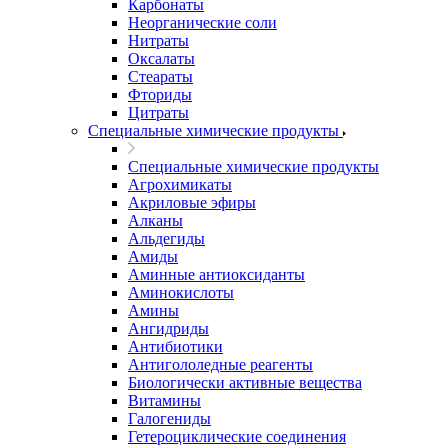
Карбонаты
Неорганические соли
Нитраты
Оксалаты
Стеараты
Фториды
Цитраты
Специальные химические продукты
Специальные химические продукты
Агрохимикаты
Акриловые эфиры
Алканы
Альдегиды
Амиды
Аминные антиоксиданты
Аминокислоты
Амины
Ангидриды
Антибиотики
Антигололедные реагенты
Биологически активные вещества
Витамины
Галогениды
Гетероциклические соединения