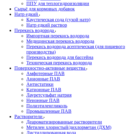
ППУ для теплогидроизоляции
Сырьё для кормовых добавок
Натр едкий
Каустическая сода (сухой натр)
Натр едкий раствор
Перекись водорода
Импортная перекись водорода
Медицинская перекись водорода
Перекись водорода асептическая (для пищевого
производства)
Перекись водорода для бассейна
Техническая перекись водорода
Поверхностно-активные вещества
Амфотерные ПАВ
Анионные ПАВ
Антистатики
Катионные ПАВ
Лауретсульфат натрия
Неионные ПАВ
Полиэтиленгликоль
Промышленные ПАВ
Растворители
Деароматизированные растворители
Метилен хлористый/дихлорметан (ДХМ)
Дистиллированная вода