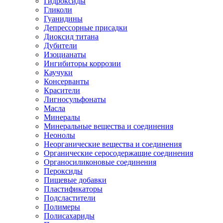
Гидроксиды
Гликоли
Гуанидины
Депрессорные присадки
Диоксид титана
Дубители
Изоцианаты
Ингибиторы коррозии
Каучуки
Консерванты
Красители
Лигносульфонаты
Масла
Минералы
Минеральные вещества и соединения
Неонолы
Неорганические вещества и соединения
Органические серосодержащие соединения
Органосиликоновые соединения
Пероксиды
Пищевые добавки
Пластификаторы
Подсластители
Полимеры
Полисахариды