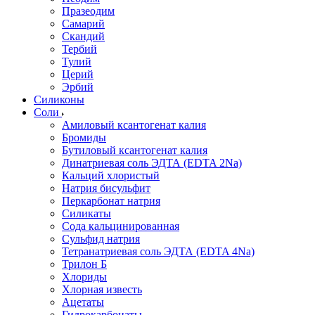
Празеодим
Самарий
Скандий
Тербий
Тулий
Церий
Эрбий
Силиконы
Соли
Амиловый ксантогенат калия
Бромиды
Бутиловый ксантогенат калия
Динатриевая соль ЭДТА (EDTA 2Na)
Кальций хлористый
Натрия бисульфит
Перкарбонат натрия
Силикаты
Сода кальцинированная
Сульфид натрия
Тетранатриевая соль ЭДТА (EDTA 4Na)
Трилон Б
Хлориды
Хлорная известь
Ацетаты
Гидрокарбонаты