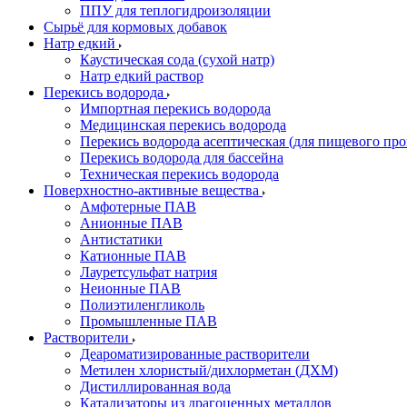
ППУ для теплогидроизоляции
Сырьё для кормовых добавок
Натр едкий
Каустическая сода (сухой натр)
Натр едкий раствор
Перекись водорода
Импортная перекись водорода
Медицинская перекись водорода
Перекись водорода асептическая (для пищевого про
Перекись водорода для бассейна
Техническая перекись водорода
Поверхностно-активные вещества
Амфотерные ПАВ
Анионные ПАВ
Антистатики
Катионные ПАВ
Лауретсульфат натрия
Неионные ПАВ
Полиэтиленгликоль
Промышленные ПАВ
Растворители
Деароматизированные растворители
Метилен хлористый/дихлорметан (ДХМ)
Дистиллированная вода
Катализаторы из драгоценных металлов