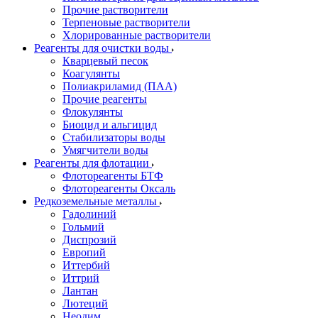
Прочие растворители
Терпеновые растворители
Хлорированные растворители
Реагенты для очистки воды
Кварцевый песок
Коагулянты
Полиакриламид (ПАА)
Прочие реагенты
Флокулянты
Биоцид и альгицид
Стабилизаторы воды
Умягчители воды
Реагенты для флотации
Флотореагенты БТФ
Флотореагенты Оксаль
Редкоземельные металлы
Гадолиний
Гольмий
Диспрозий
Европий
Иттербий
Иттрий
Лантан
Лютеций
Неодим