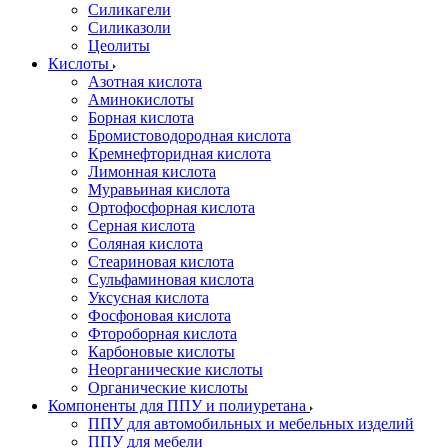
Силикагели
Силиказоли
Цеолиты
Кислоты
Азотная кислота
Аминокислоты
Борная кислота
Бромистоводородная кислота
Кремнефторидная кислота
Лимонная кислота
Муравьиная кислота
Ортофосфорная кислота
Серная кислота
Соляная кислота
Стеариновая кислота
Сульфаминовая кислота
Уксусная кислота
Фосфоновая кислота
Фтороборная кислота
Карбоновые кислоты
Неорганические кислоты
Органические кислоты
Компоненты для ППУ и полиуретана
ППУ для автомобильных и мебельных изделий
ППУ для мебели