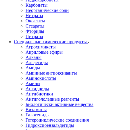
Карбонаты
Неорганические соли
Нитраты
Оксалаты
Стеараты
Фториды
Цитраты
Специальные химические продукты
Агрохимикаты
Акриловые эфиры
Алканы
Альдегиды
Амиды
Аминные антиоксиданты
Аминокислоты
Амины
Ангидриды
Антибиотики
Антигололедные реагенты
Биологически активные вещества
Витамины
Галогениды
Гетероциклические соединения
Гидроксибензальдегиды