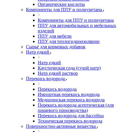
Органические кислоты
Компоненты для ППУ и полиуретана
Компоненты для ППУ и полиуретана
ППУ для автомобильных и мебельных
изделий
ППУ для мебели
ППУ для теплогидроизоляции
Сырьё для кормовых добавок
Натр едкий
Натр едкий
Каустическая сода (сухой натр)
Натр едкий раствор
Перекись водорода
Перекись водорода
Импортная перекись водорода
Медицинская перекись водорода
Перекись водорода асептическая (для
пищевого производства)
Перекись водорода для бассейна
Техническая перекись водорода
Поверхностно-активные вещества