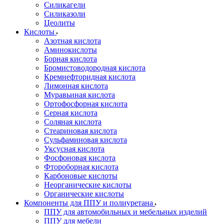
Силикагели
Силиказоли
Цеолиты
Кислоты
Азотная кислота
Аминокислоты
Борная кислота
Бромистоводородная кислота
Кремнефторидная кислота
Лимонная кислота
Муравьиная кислота
Ортофосфорная кислота
Серная кислота
Соляная кислота
Стеариновая кислота
Сульфаминовая кислота
Уксусная кислота
Фосфоновая кислота
Фтороборная кислота
Карбоновые кислоты
Неорганические кислоты
Органические кислоты
Компоненты для ППУ и полиуретана
ППУ для автомобильных и мебельных изделий
ППУ для мебели