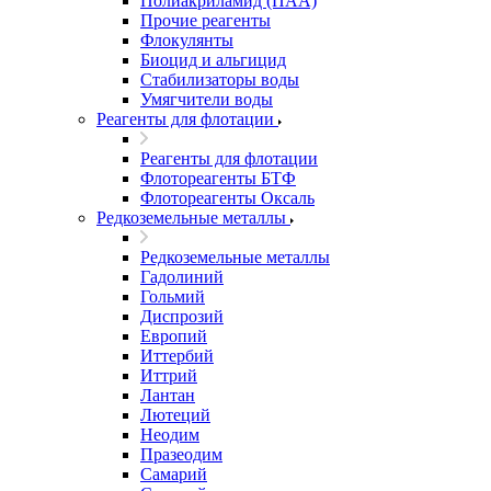
Полиакриламид (ПАА)
Прочие реагенты
Флокулянты
Биоцид и альгицид
Стабилизаторы воды
Умягчители воды
Реагенты для флотации
Реагенты для флотации
Флотореагенты БТФ
Флотореагенты Оксаль
Редкоземельные металлы
Редкоземельные металлы
Гадолиний
Гольмий
Диспрозий
Европий
Иттербий
Иттрий
Лантан
Лютеций
Неодим
Празеодим
Самарий