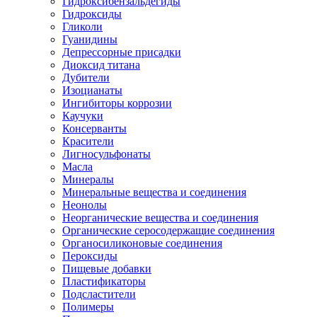
Гидроксибензальдегиды
Гидроксиды
Гликоли
Гуанидины
Депрессорные присадки
Диоксид титана
Дубители
Изоцианаты
Ингибиторы коррозии
Каучуки
Консерванты
Красители
Лигносульфонаты
Масла
Минералы
Минеральные вещества и соединения
Неонолы
Неорганические вещества и соединения
Органические серосодержащие соединения
Органосиликоновые соединения
Пероксиды
Пищевые добавки
Пластификаторы
Подсластители
Полимеры