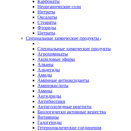
Карбонаты
Неорганические соли
Нитраты
Оксалаты
Стеараты
Фториды
Цитраты
Специальные химические продукты
Специальные химические продукты
Агрохимикаты
Акриловые эфиры
Алканы
Альдегиды
Амиды
Аминные антиоксиданты
Аминокислоты
Амины
Ангидриды
Антибиотики
Антигололедные реагенты
Биологически активные вещества
Витамины
Галогениды
Гетероциклические соединения