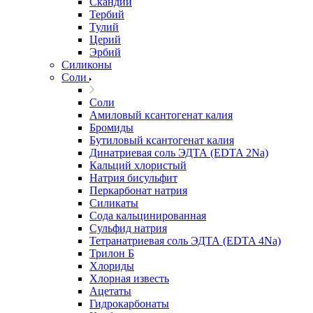
Скандий
Тербий
Тулий
Церий
Эрбий
Силиконы
Соли
Соли
Амиловый ксантогенат калия
Бромиды
Бутиловый ксантогенат калия
Динатриевая соль ЭДТА (EDTA 2Na)
Кальций хлористый
Натрия бисульфит
Перкарбонат натрия
Силикаты
Сода кальцинированная
Сульфид натрия
Тетранатриевая соль ЭДТА (EDTA 4Na)
Трилон Б
Хлориды
Хлорная известь
Ацетаты
Гидрокарбонаты