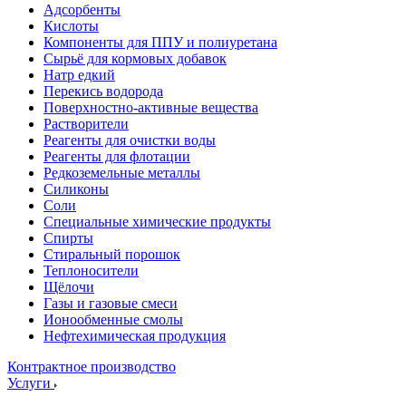
Адсорбенты
Кислоты
Компоненты для ППУ и полиуретана
Сырьё для кормовых добавок
Натр едкий
Перекись водорода
Поверхностно-активные вещества
Растворители
Реагенты для очистки воды
Реагенты для флотации
Редкоземельные металлы
Силиконы
Соли
Специальные химические продукты
Спирты
Стиральный порошок
Теплоносители
Щёлочи
Газы и газовые смеси
Ионообменные смолы
Нефтехимическая продукция
Контрактное производство
Услуги