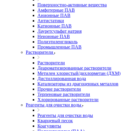
Поверхностно-активные вещества
Амфотерные ПАВ
Анионные ПАВ
Антистатики
Катионные ПАВ
Лауретсульфат натрия
Неионные ПАВ
Полиэтиленгликоль
Промышленные ПАВ
Растворители
Растворители
Деароматизированные растворители
Метилен хлористый/дихлорметан (ДХМ)
Дистиллированная вода
Катализаторы из драгоценных металлов
Прочие растворители
Терпеновые растворители
Хлорированные растворители
Реагенты для очистки воды
Реагенты для очистки воды
Кварцевый песок
Коагулянты