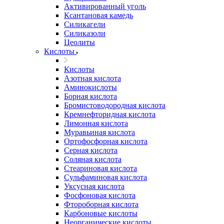
Активированный уголь
Ксантановая камедь
Силикагели
Силиказоли
Цеолиты
Кислоты
Кислоты
Азотная кислота
Аминокислоты
Борная кислота
Бромистоводородная кислота
Кремнефторидная кислота
Лимонная кислота
Муравьиная кислота
Ортофосфорная кислота
Серная кислота
Соляная кислота
Стеариновая кислота
Сульфаминовая кислота
Уксусная кислота
Фосфоновая кислота
Фтороборная кислота
Карбоновые кислоты
Неорганические кислоты