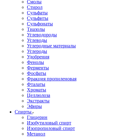
Смолы
Стирол
Сульфаты
Сульфиты
Сульфонаты
Тиазолы
Углеводороды
Углеводы
Углеродные материалы
Углероды
Удобрения
Фенолы
Ферменты
Фосфаты
Фракция пропиленовая
Фталаты
Хроматы
Целлюлоза
Экстракты
Эфиры
Спирты
Глицерин
Изобутиловый спирт
Изопропиловый спирт
Метанол