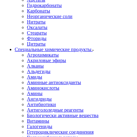
Гидрокарбонаты
Карбонаты
Неорганические соли
Нитраты
Оксалаты
Стеараты
Фториды
Цитраты
Специальные химические продукты
Агрохимикаты
Акриловые эфиры
Алканы
Альдегиды
Амиды
Аминные антиоксиданты
Аминокислоты
Амины
Ангидриды
Антибиотики
Антигололедные реагенты
Биологически активные вещества
Витамины
Галогениды
Гетероциклические соединения