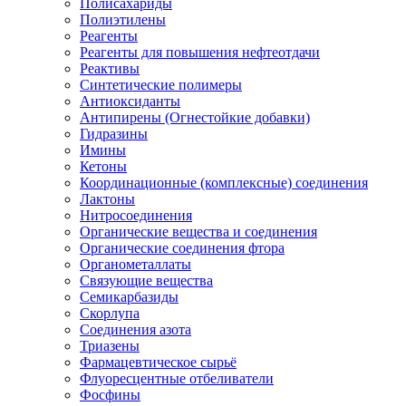
Полисахариды
Полиэтилены
Реагенты
Реагенты для повышения нефтеотдачи
Реактивы
Синтетические полимеры
Антиоксиданты
Антипирены (Огнестойкие добавки)
Гидразины
Имины
Кетоны
Координационные (комплексные) соединения
Лактоны
Нитросоединения
Органические вещества и соединения
Органические соединения фтора
Органометаллаты
Связующие вещества
Семикарбазиды
Скорлупа
Соединения азота
Триазены
Фармацевтическое сырьё
Флуоресцентные отбеливатели
Фосфины