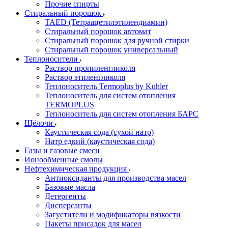
Прочие спирты
Стиральный порошок
TAED (Тетраацетилэтилендиамин)
Стиральный порошок автомат
Стиральный порошок для ручной стирки
Стиральный порошок универсальный
Теплоносители
Раствор пропиленгликоля
Раствор этиленгликоля
Теплоноситель Termoplus by Kuhler
Теплоноситель для систем отопления
TERMOPLUS
Теплоноситель для систем отопления БАРС
Щёлочи
Каустическая сода (сухой натр)
Натр едкий (каустическая сода)
Газы и газовые смеси
Ионообменные смолы
Нефтехимическая продукция
Антиоксиданты для производства масел
Базовые масла
Детергенты
Дисперсанты
Загустители и модификаторы вязкости
Пакеты присадок для масел