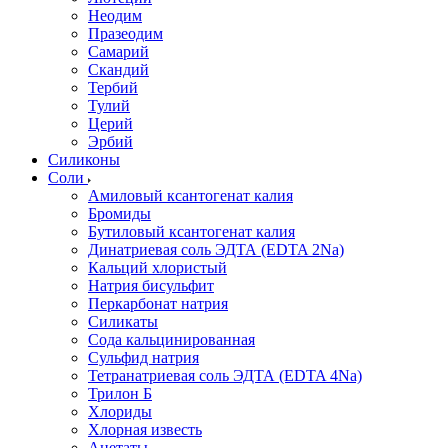
Неодим
Празеодим
Самарий
Скандий
Тербий
Тулий
Церий
Эрбий
Силиконы
Соли
Амиловый ксантогенат калия
Бромиды
Бутиловый ксантогенат калия
Динатриевая соль ЭДТА (EDTA 2Na)
Кальций хлористый
Натрия бисульфит
Перкарбонат натрия
Силикаты
Сода кальцинированная
Сульфид натрия
Тетранатриевая соль ЭДТА (EDTA 4Na)
Трилон Б
Хлориды
Хлорная известь
Ацетаты