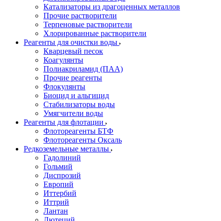
Катализаторы из драгоценных металлов
Прочие растворители
Терпеновые растворители
Хлорированные растворители
Реагенты для очистки воды
Кварцевый песок
Коагулянты
Полиакриламид (ПАА)
Прочие реагенты
Флокулянты
Биоцид и альгицид
Стабилизаторы воды
Умягчители воды
Реагенты для флотации
Флотореагенты БТФ
Флотореагенты Оксаль
Редкоземельные металлы
Гадолиний
Гольмий
Диспрозий
Европий
Иттербий
Иттрий
Лантан
Лютеций