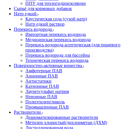
ППУ для теплогидроизоляции
Сырьё для кормовых добавок
Натр едкий
Каустическая сода (сухой натр)
Натр едкий раствор
Перекись водорода
Импортная перекись водорода
Медицинская перекись водорода
Перекись водорода асептическая (для пищевого
производства)
Перекись водорода для бассейна
Техническая перекись водорода
Поверхностно-активные вещества
Амфотерные ПАВ
Анионные ПАВ
Антистатики
Катионные ПАВ
Лауретсульфат натрия
Неионные ПАВ
Полиэтиленгликоль
Промышленные ПАВ
Растворители
Деароматизированные растворители
Метилен хлористый/дихлорметан (ДХМ)
Дистиллированная вода