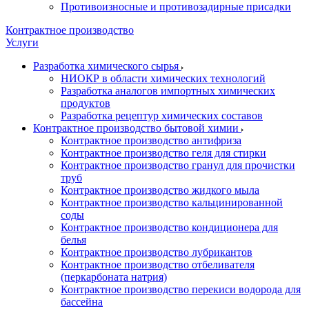
Противоизносные и противозадирные присадки
Контрактное производство
Услуги
Разработка химического сырья
НИОКР в области химических технологий
Разработка аналогов импортных химических
продуктов
Разработка рецептур химических составов
Контрактное производство бытовой химии
Контрактное производство антифриза
Контрактное производство геля для стирки
Контрактное производство гранул для прочистки
труб
Контрактное производство жидкого мыла
Контрактное производство кальцинированной
соды
Контрактное производство кондиционера для
белья
Контрактное производство лубрикантов
Контрактное производство отбеливателя
(перкарбоната натрия)
Контрактное производство перекиси водорода для
бассейна