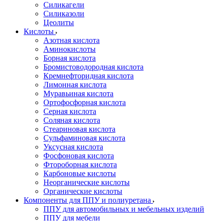
Силикагели
Силиказоли
Цеолиты
Кислоты
Азотная кислота
Аминокислоты
Борная кислота
Бромистоводородная кислота
Кремнефторидная кислота
Лимонная кислота
Муравьиная кислота
Ортофосфорная кислота
Серная кислота
Соляная кислота
Стеариновая кислота
Сульфаминовая кислота
Уксусная кислота
Фосфоновая кислота
Фтороборная кислота
Карбоновые кислоты
Неорганические кислоты
Органические кислоты
Компоненты для ППУ и полиуретана
ППУ для автомобильных и мебельных изделий
ППУ для мебели