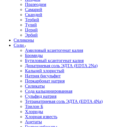
Празеодим
Самарий
Скандий
Тербий
Тулий
Церий
Эрбий
Силиконы
Соли
Амиловый ксантогенат калия
Бромиды
Бутиловый ксантогенат калия
Динатриевая соль ЭДТА (EDTA 2Na)
Кальций хлористый
Натрия бисульфит
Перкарбонат натрия
Силикаты
Сода кальцинированная
Сульфид натрия
Тетранатриевая соль ЭДТА (EDTA 4Na)
Трилон Б
Хлориды
Хлорная известь
Ацетаты
Гидрокарбонаты