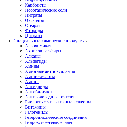
Карбонаты
Неорганические соли
Нитраты
Оксалаты
Стеараты
Фториды
Цитраты
Специальные химические продукты
Агрохимикаты
Акриловые эфиры
Алканы
Альдегиды
Амиды
Аминные антиоксиданты
Аминокислоты
Амины
Ангидриды
Антибиотики
Антигололедные реагенты
Биологически активные вещества
Витамины
Галогениды
Гетероциклические соединения
Гидроксибензальдегиды