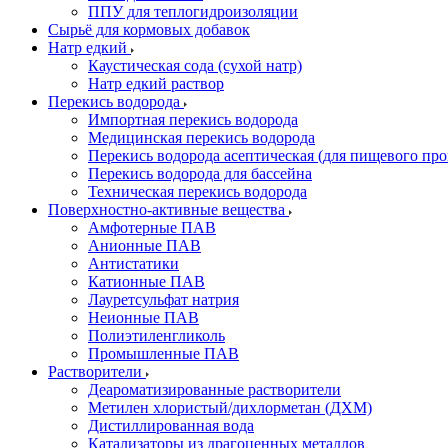
ППУ для теплогидроизоляции
Сырьё для кормовых добавок
Натр едкий
Каустическая сода (сухой натр)
Натр едкий раствор
Перекись водорода
Импортная перекись водорода
Медицинская перекись водорода
Перекись водорода асептическая (для пищевого про
Перекись водорода для бассейна
Техническая перекись водорода
Поверхностно-активные вещества
Амфотерные ПАВ
Анионные ПАВ
Антистатики
Катионные ПАВ
Лауретсульфат натрия
Неионные ПАВ
Полиэтиленгликоль
Промышленные ПАВ
Растворители
Деароматизированные растворители
Метилен хлористый/дихлорметан (ДХМ)
Дистиллированная вода
Катализаторы из драгоценных металлов