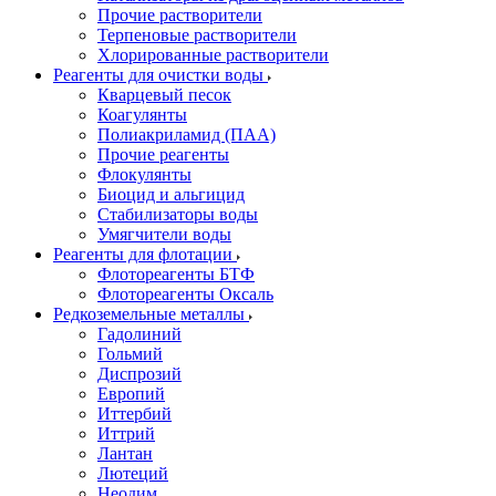
Прочие растворители
Терпеновые растворители
Хлорированные растворители
Реагенты для очистки воды
Кварцевый песок
Коагулянты
Полиакриламид (ПАА)
Прочие реагенты
Флокулянты
Биоцид и альгицид
Стабилизаторы воды
Умягчители воды
Реагенты для флотации
Флотореагенты БТФ
Флотореагенты Оксаль
Редкоземельные металлы
Гадолиний
Гольмий
Диспрозий
Европий
Иттербий
Иттрий
Лантан
Лютеций
Неодим