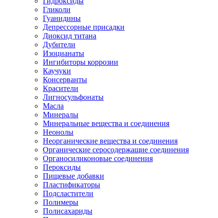
Гидроксиды
Гликоли
Гуанидины
Депрессорные присадки
Диоксид титана
Дубители
Изоцианаты
Ингибиторы коррозии
Каучуки
Консерванты
Красители
Лигносульфонаты
Масла
Минералы
Минеральные вещества и соединения
Неонолы
Неорганические вещества и соединения
Органические серосодержащие соединения
Органосиликоновые соединения
Пероксиды
Пищевые добавки
Пластификаторы
Подсластители
Полимеры
Полисахариды