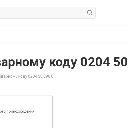
арному коду 0204 50
варному коду 0204 50 390 0
ного происхождения