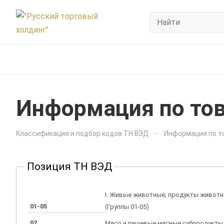
Информация по тов
—
Классификация и подбор кодов ТН ВЭД
Информация по то
Позиция ТН ВЭД
I. Живые животные; продукты живот
01-05
(Группы 01-05)
02
Мясо и пищевые мясные субпродукты