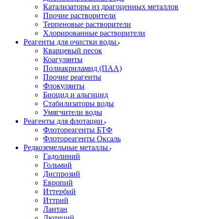
Катализаторы из драгоценных металлов
Прочие растворители
Терпеновые растворители
Хлорированные растворители
Реагенты для очистки воды
Кварцевый песок
Коагулянты
Полиакриламид (ПАА)
Прочие реагенты
Флокулянты
Биоцид и альгицид
Стабилизаторы воды
Умягчители воды
Реагенты для флотации
Флотореагенты БТФ
Флотореагенты Оксаль
Редкоземельные металлы
Гадолиний
Гольмий
Диспрозий
Европий
Иттербий
Иттрий
Лантан
Лютеций