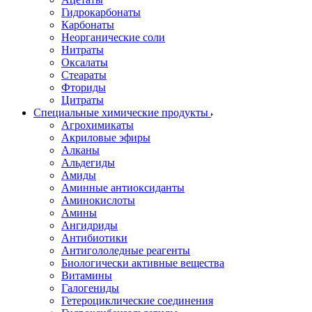
Гидрокарбонаты
Карбонаты
Неорганические соли
Нитраты
Оксалаты
Стеараты
Фториды
Цитраты
Специальные химические продукты
Агрохимикаты
Акриловые эфиры
Алканы
Альдегиды
Амиды
Аминные антиоксиданты
Аминокислоты
Амины
Ангидриды
Антибиотики
Антигололедные реагенты
Биологически активные вещества
Витамины
Галогениды
Гетероциклические соединения