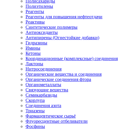
Полисахариды
Полиэтилены
Реагенты
Реагенты для повышения нефтеотдачи
Реактивы
Синтетические полимеры
Антиоксиданты
Антипирены (Огнестойкие добавки)
Гидразины
Имины
Кетоны
Координационные (комплексные) соединения
Лактоны
Нитросоединения
Органические вещества и соединения
Органические соединения фтора
Органометаллаты
Связующие вещества
Семикарбазиды
Скорлупа
Соединения азота
Триазены
Фармацевтическое сырьё
Флуоресцентные отбеливатели
Фосфины