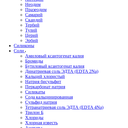
Неодим
Празеодим
Самарий
Скандий
Тербий
Тулий
Церий
Эрбий
Силиконы
Соли
Амиловый ксантогенат калия
Бромиды
Бутиловый ксантогенат калия
Динатриевая соль ЭДТА (EDTA 2Na)
Кальций хлористый
Натрия бисульфит
Перкарбонат натрия
Силикаты
Сода кальцинированная
Сульфид натрия
Тетранатриевая соль ЭДТА (EDTA 4Na)
Трилон Б
Хлориды
Хлорная известь
Ацетаты