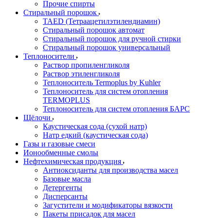
Прочие спирты
Стиральный порошок
TAED (Тетраацетилэтилендиамин)
Стиральный порошок автомат
Стиральный порошок для ручной стирки
Стиральный порошок универсальный
Теплоносители
Раствор пропиленгликоля
Раствор этиленгликоля
Теплоноситель Termoplus by Kuhler
Теплоноситель для систем отопления
TERMOPLUS
Теплоноситель для систем отопления БАРС
Щёлочи
Каустическая сода (сухой натр)
Натр едкий (каустическая сода)
Газы и газовые смеси
Ионообменные смолы
Нефтехимическая продукция
Антиоксиданты для производства масел
Базовые масла
Детергенты
Дисперсанты
Загустители и модификаторы вязкости
Пакеты присадок для масел