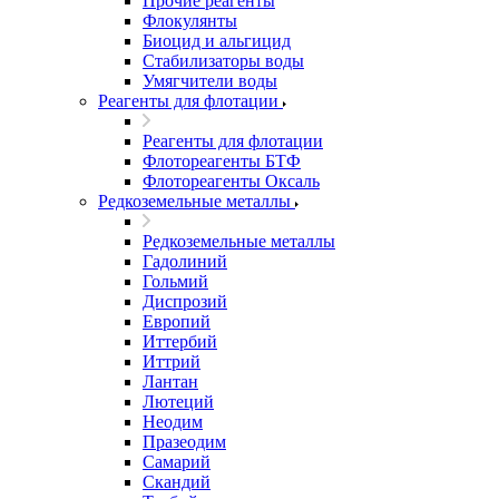
Прочие реагенты
Флокулянты
Биоцид и альгицид
Стабилизаторы воды
Умягчители воды
Реагенты для флотации
Реагенты для флотации
Флотореагенты БТФ
Флотореагенты Оксаль
Редкоземельные металлы
Редкоземельные металлы
Гадолиний
Гольмий
Диспрозий
Европий
Иттербий
Иттрий
Лантан
Лютеций
Неодим
Празеодим
Самарий
Скандий