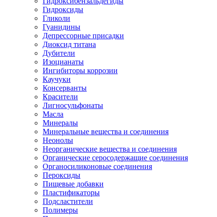
Гидроксибензальдегиды
Гидроксиды
Гликоли
Гуанидины
Депрессорные присадки
Диоксид титана
Дубители
Изоцианаты
Ингибиторы коррозии
Каучуки
Консерванты
Красители
Лигносульфонаты
Масла
Минералы
Минеральные вещества и соединения
Неонолы
Неорганические вещества и соединения
Органические серосодержащие соединения
Органосиликоновые соединения
Пероксиды
Пищевые добавки
Пластификаторы
Подсластители
Полимеры