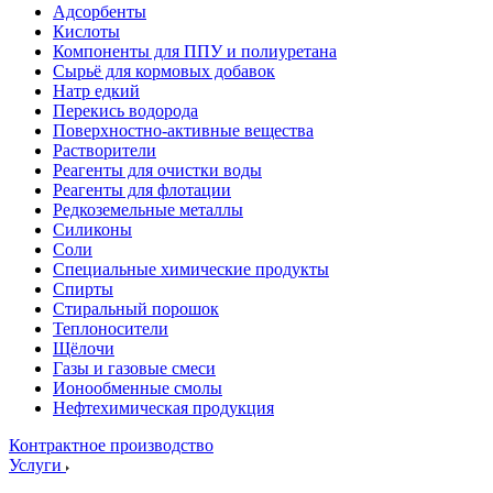
Адсорбенты
Кислоты
Компоненты для ППУ и полиуретана
Сырьё для кормовых добавок
Натр едкий
Перекись водорода
Поверхностно-активные вещества
Растворители
Реагенты для очистки воды
Реагенты для флотации
Редкоземельные металлы
Силиконы
Соли
Специальные химические продукты
Спирты
Стиральный порошок
Теплоносители
Щёлочи
Газы и газовые смеси
Ионообменные смолы
Нефтехимическая продукция
Контрактное производство
Услуги