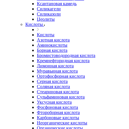
Ксантановая камедь
Силикагели
Силиказоли
Цеолиты
Кислоты
Кислоты
Азотная кислота
Аминокислоты
Борная кислота
Бромистоводородная кислота
Кремнефторидная кислота
Лимонная кислота
Муравьиная кислота
Ортофосфорная кислота
Серная кислота
Соляная кислота
Стеариновая кислота
Сульфаминовая кислота
Уксусная кислота
Фосфоновая кислота
Фтороборная кислота
Карбоновые кислоты
Неорганические кислоты
Органические кислоты