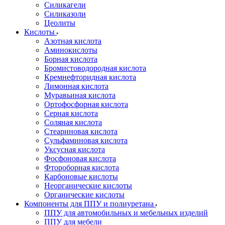
Силикагели
Силиказоли
Цеолиты
Кислоты
Азотная кислота
Аминокислоты
Борная кислота
Бромистоводородная кислота
Кремнефторидная кислота
Лимонная кислота
Муравьиная кислота
Ортофосфорная кислота
Серная кислота
Соляная кислота
Стеариновая кислота
Сульфаминовая кислота
Уксусная кислота
Фосфоновая кислота
Фтороборная кислота
Карбоновые кислоты
Неорганические кислоты
Органические кислоты
Компоненты для ППУ и полиуретана
ППУ для автомобильных и мебельных изделий
ППУ для мебели