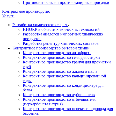
Противоизносные и противозадирные присадки
Контрактное производство
Услуги
Разработка химического сырья
НИОКР в области химических технологий
Разработка аналогов импортных химических
продуктов
Разработка рецептур химических составов
Контрактное производство бытовой химии
Контрактное производство антифриза
Контрактное производство геля для стирки
Контрактное производство гранул для прочистки
труб
Контрактное производство жидкого мыла
Контрактное производство кальцинированной
соды
Контрактное производство кондиционера для
белья
Контрактное производство лубрикантов
Контрактное производство отбеливателя
(перкарбоната натрия)
Контрактное производство перекиси водорода для
бассейна