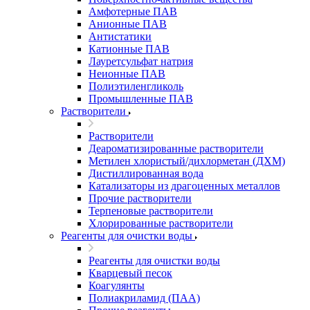
Амфотерные ПАВ
Анионные ПАВ
Антистатики
Катионные ПАВ
Лауретсульфат натрия
Неионные ПАВ
Полиэтиленгликоль
Промышленные ПАВ
Растворители
Растворители
Деароматизированные растворители
Метилен хлористый/дихлорметан (ДХМ)
Дистиллированная вода
Катализаторы из драгоценных металлов
Прочие растворители
Терпеновые растворители
Хлорированные растворители
Реагенты для очистки воды
Реагенты для очистки воды
Кварцевый песок
Коагулянты
Полиакриламид (ПАА)