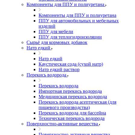
Компоненты для ППУ и полиуретана
Компоненты для ППУ и полиуретана
ППУ для автомобильных и мебельных
изделий
ППУ для мебели
ППУ для теплогидроизоляции
Сырьё для кормовых добавок
Натр едкий
Натр едкий
Каустическая сода (сухой натр)
Натр едкий раствор
Перекись водорода
Перекись водорода
Импортная перекись водорода
Медицинская перекись водорода
Перекись водорода асептическая (для
пищевого производства)
Перекись водорода для бассейна
Техническая перекись водорода
Поверхностно-активные вещества
Поверхностно-активные вещества