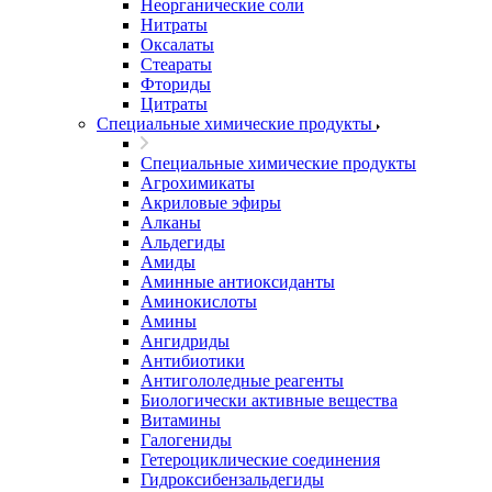
Неорганические соли
Нитраты
Оксалаты
Стеараты
Фториды
Цитраты
Специальные химические продукты
Специальные химические продукты
Агрохимикаты
Акриловые эфиры
Алканы
Альдегиды
Амиды
Аминные антиоксиданты
Аминокислоты
Амины
Ангидриды
Антибиотики
Антигололедные реагенты
Биологически активные вещества
Витамины
Галогениды
Гетероциклические соединения
Гидроксибензальдегиды