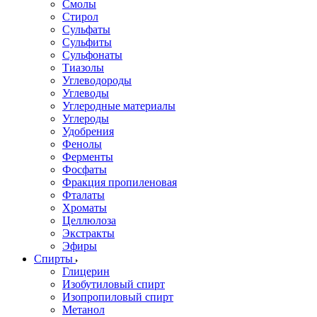
Смолы
Стирол
Сульфаты
Сульфиты
Сульфонаты
Тиазолы
Углеводороды
Углеводы
Углеродные материалы
Углероды
Удобрения
Фенолы
Ферменты
Фосфаты
Фракция пропиленовая
Фталаты
Хроматы
Целлюлоза
Экстракты
Эфиры
Спирты
Глицерин
Изобутиловый спирт
Изопропиловый спирт
Метанол