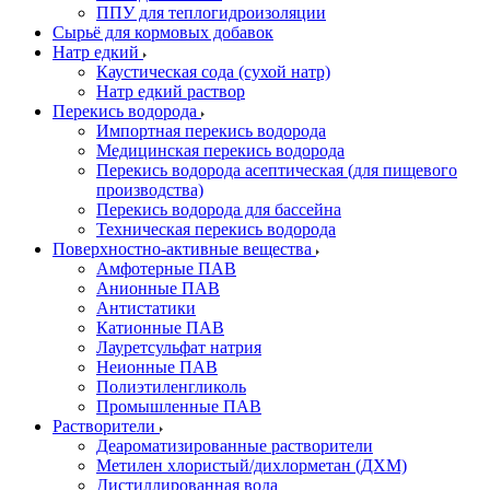
ППУ для теплогидроизоляции
Сырьё для кормовых добавок
Натр едкий
Каустическая сода (сухой натр)
Натр едкий раствор
Перекись водорода
Импортная перекись водорода
Медицинская перекись водорода
Перекись водорода асептическая (для пищевого
производства)
Перекись водорода для бассейна
Техническая перекись водорода
Поверхностно-активные вещества
Амфотерные ПАВ
Анионные ПАВ
Антистатики
Катионные ПАВ
Лауретсульфат натрия
Неионные ПАВ
Полиэтиленгликоль
Промышленные ПАВ
Растворители
Деароматизированные растворители
Метилен хлористый/дихлорметан (ДХМ)
Дистиллированная вода