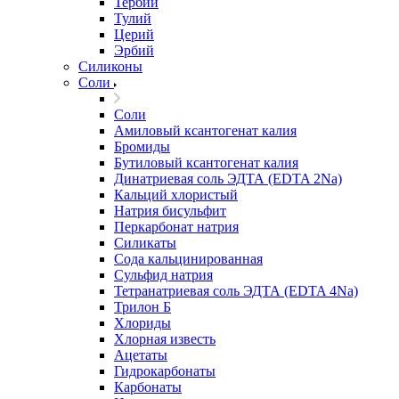
Тербий
Тулий
Церий
Эрбий
Силиконы
Соли
Соли
Амиловый ксантогенат калия
Бромиды
Бутиловый ксантогенат калия
Динатриевая соль ЭДТА (EDTA 2Na)
Кальций хлористый
Натрия бисульфит
Перкарбонат натрия
Силикаты
Сода кальцинированная
Сульфид натрия
Тетранатриевая соль ЭДТА (EDTA 4Na)
Трилон Б
Хлориды
Хлорная известь
Ацетаты
Гидрокарбонаты
Карбонаты