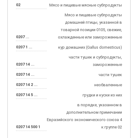
02
Мясо и пищевые мясные субпродукты
Мясо и пищевые субпродукты
домашней птицы, указанной в
товарной позиции 0105, свежие,
0207 ...
охлажденные или замороженные
0207 1 ...
кур домашних (Gallus domesticus)
части тушек и субпродукты,
0207 14 ...
замороженные
0207 14 ...
части тушек
0207 14 2 ...
необваленные
0207 14 5 ...
грудки и куски из них
в порядке, указанном в
дополнительном примечании
Евразийского экономического союза 4
0207 14 500 1
к группе 02