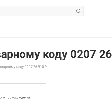
арному коду 0207 26
варному коду 0207 26 910 9
ного происхождения