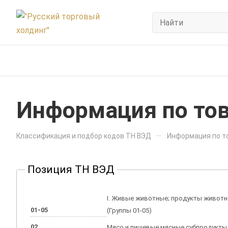
Информация по тов
—
Классификация и подбор кодов ТН ВЭД
Информация по то
Позиция ТН ВЭД
I. Живые животные; продукты живот
01-05
(Группы 01-05)
02
Мясо и пищевые мясные субпродукты