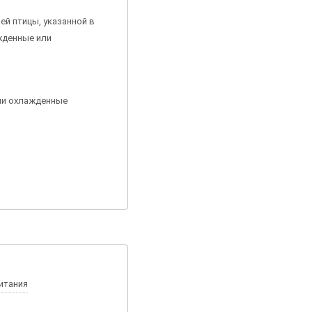
й птицы, указанной в
жденные или
или охлажденные
питания