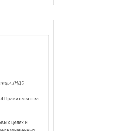
тицы..(НДС
04 Правительства
евых целях и
предназначенных