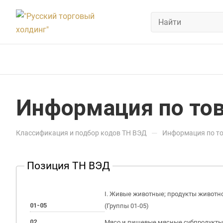
Информация по тов
—
Классификация и подбор кодов ТН ВЭД
Информация по то
Позиция ТН ВЭД
I. Живые животные; продукты животн
01-05
(Группы 01-05)
02
Мясо и пищевые мясные субпродукты