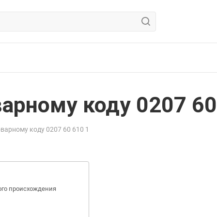
арному коду 0207 60
варному коду 0207 60 610 1
ого происхождения