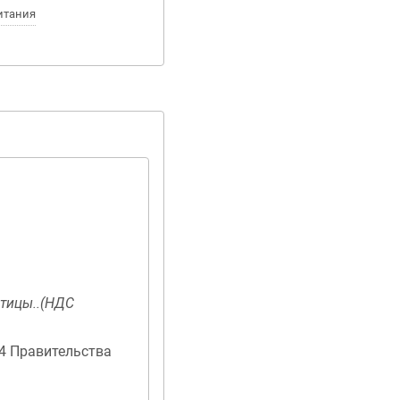
питания
тицы..(НДС
04 Правительства