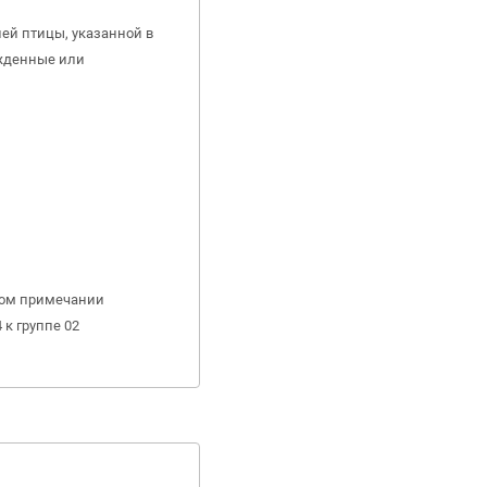
ей птицы, указанной в
ажденные или
ном примечании
 к группе 02