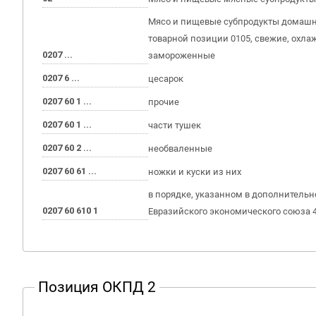
Мясо и пищевые субпродукты домашн
товарной позиции 0105, свежие, охл
0207 ...
замороженные
0207 6 ...
цесарок
0207 60 1 ...
прочие
0207 60 1 ...
части тушек
0207 60 2 ...
необваленные
0207 60 61 ...
ножки и куски из них
в порядке, указанном в дополнитель
0207 60 610 1
Евразийского экономического союза 4
Позиция ОКПД 2