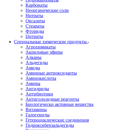
Карбонаты
Неорганические соли
Нитраты
Оксалаты
Стеараты
Фториды
Цитраты
Специальные химические продукты
Агрохимикаты
Акриловые эфиры
Алканы
Альдегиды
Амиды
Аминные антиоксиданты
Аминокислоты
Амины
Ангидриды
Антибиотики
Антигололедные реагенты
Биологически активные вещества
Витамины
Галогениды
Гетероциклические соединения
Гидроксибензальдегиды