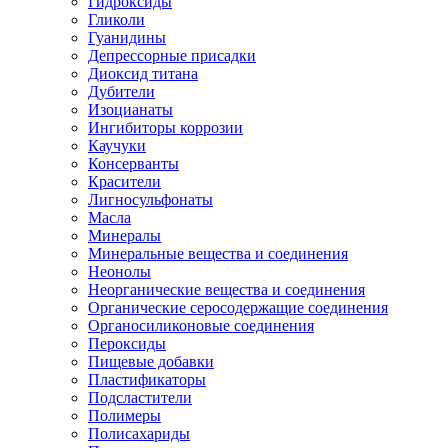
Гидроксиды
Гликоли
Гуанидины
Депрессорные присадки
Диоксид титана
Дубители
Изоцианаты
Ингибиторы коррозии
Каучуки
Консерванты
Красители
Лигносульфонаты
Масла
Минералы
Минеральные вещества и соединения
Неонолы
Неорганические вещества и соединения
Органические серосодержащие соединения
Органосиликоновые соединения
Пероксиды
Пищевые добавки
Пластификаторы
Подсластители
Полимеры
Полисахариды