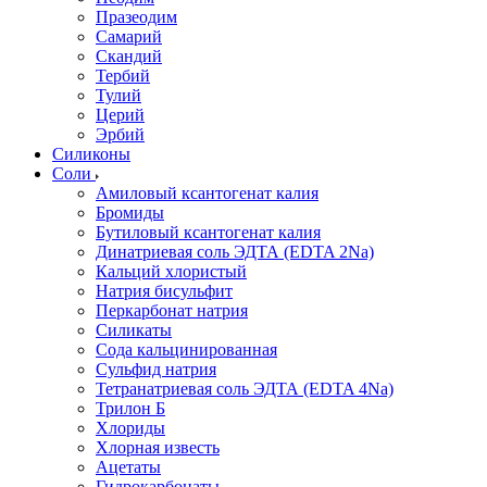
Празеодим
Самарий
Скандий
Тербий
Тулий
Церий
Эрбий
Силиконы
Соли
Амиловый ксантогенат калия
Бромиды
Бутиловый ксантогенат калия
Динатриевая соль ЭДТА (EDTA 2Na)
Кальций хлористый
Натрия бисульфит
Перкарбонат натрия
Силикаты
Сода кальцинированная
Сульфид натрия
Тетранатриевая соль ЭДТА (EDTA 4Na)
Трилон Б
Хлориды
Хлорная известь
Ацетаты
Гидрокарбонаты