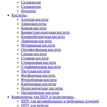
Силикагели
Силиказоли
Цеолиты
Кислоты
Азотная кислота
Аминокислоты
Борная кислота
Бромистоводородная кислота
Кремнефторидная кислота
Лимонная кислота
Муравьиная кислота
Ортофосфорная кислота
Серная кислота
Соляная кислота
Стеариновая кислота
Сульфаминовая кислота
Уксусная кислота
Фосфоновая кислота
Фтороборная кислота
Карбоновые кислоты
Неорганические кислоты
Органические кислоты
Компоненты для ППУ и полиуретана
ППУ для автомобильных и мебельных изделий
ППУ для мебели