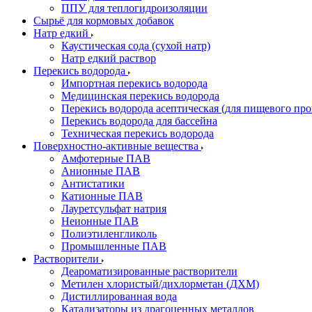
ППУ для теплогидроизоляции
Сырьё для кормовых добавок
Натр едкий
Каустическая сода (сухой натр)
Натр едкий раствор
Перекись водорода
Импортная перекись водорода
Медицинская перекись водорода
Перекись водорода асептическая (для пищевого про
Перекись водорода для бассейна
Техническая перекись водорода
Поверхностно-активные вещества
Амфотерные ПАВ
Анионные ПАВ
Антистатики
Катионные ПАВ
Лауретсульфат натрия
Неионные ПАВ
Полиэтиленгликоль
Промышленные ПАВ
Растворители
Деароматизированные растворители
Метилен хлористый/дихлорметан (ДХМ)
Дистиллированная вода
Катализаторы из драгоценных металлов