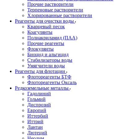
Прочие растворители
Терпеновые растворители
Хлорированные растворители
Реагенты для очистки воды
Кварцевый песок
Коагулянты
Полиакриламид (ПАА)
Прочие реагенты
Флокулянты
Биоцид и альгицид
Стабилизаторы воды
Умягчители воды
Реагенты для флотации
Флотореагенты БТФ
Флотореагенты Оксаль
Редкоземельные металлы
Гадолиний
Гольмий
Диспрозий
Европий
Иттербий
Иттрий
Лантан
Лютеций
Неодим