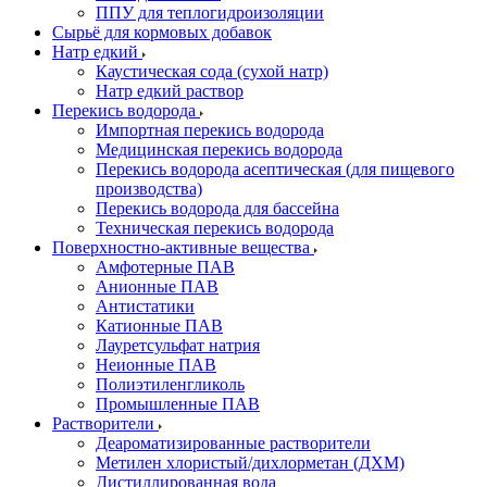
ППУ для теплогидроизоляции
Сырьё для кормовых добавок
Натр едкий
Каустическая сода (сухой натр)
Натр едкий раствор
Перекись водорода
Импортная перекись водорода
Медицинская перекись водорода
Перекись водорода асептическая (для пищевого
производства)
Перекись водорода для бассейна
Техническая перекись водорода
Поверхностно-активные вещества
Амфотерные ПАВ
Анионные ПАВ
Антистатики
Катионные ПАВ
Лауретсульфат натрия
Неионные ПАВ
Полиэтиленгликоль
Промышленные ПАВ
Растворители
Деароматизированные растворители
Метилен хлористый/дихлорметан (ДХМ)
Дистиллированная вода