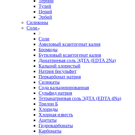
Тербий
Тулий
Церий
Эрбий
Силиконы
Соли
Соли
Амиловый ксантогенат калия
Бромиды
Бутиловый ксантогенат калия
Динатриевая соль ЭДТА (EDTA 2Na)
Кальций хлористый
Натрия бисульфит
Перкарбонат натрия
Силикаты
Сода кальцинированная
Сульфид натрия
Тетранатриевая соль ЭДТА (EDTA 4Na)
Трилон Б
Хлориды
Хлорная известь
Ацетаты
Гидрокарбонаты
Карбонаты