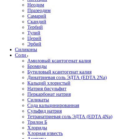
Неодим
Празеодим
Самарий
Скандий
Тербий
Тулий
Церий
Эрбий
Силиконы
Соли
Амиловый ксантогенат калия
Бромиды
Бутиловый ксантогенат калия
Динатриевая соль ЭДТА (EDTA 2Na)
Кальций хлористый
Натрия бисульфит
Перкарбонат натрия
Силикаты
Сода кальцинированная
Сульфид натрия
Тетранатриевая соль ЭДТА (EDTA 4Na)
Трилон Б
Хлориды
Хлорная известь
Ацетаты