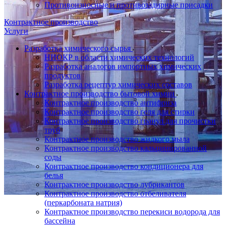
Противоизносные и противозадирные присадки
Контрактное производство
Услуги
Разработка химического сырья
НИОКР в области химических технологий
Разработка аналогов импортных химических
продуктов
Разработка рецептур химических составов
Контрактное производство бытовой химии
Контрактное производство антифриза
Контрактное производство геля для стирки
Контрактное производство гранул для прочистки
труб
Контрактное производство жидкого мыла
Контрактное производство кальцинированной
соды
Контрактное производство кондиционера для
белья
Контрактное производство лубрикантов
Контрактное производство отбеливателя
(перкарбоната натрия)
Контрактное производство перекиси водорода для
бассейна