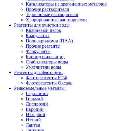
Катализаторы из драгоценных металлов
Прочие растворители
Терпеновые растворители
Хлорированные растворители
Реагенты для очистки воды
Кварцевый песок
Коагулянты
Полиакриламид (ПАА)
Прочие реагенты
Флокулянты
Биоцид и альгицид
Стабилизаторы воды
Умягчители воды
Реагенты для флотации
Флотореагенты БТФ
Флотореагенты Оксаль
Редкоземельные металлы
Гадолиний
Гольмий
Диспрозий
Европий
Иттербий
Иттрий
Лантан
Лютеций