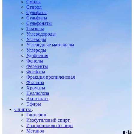
Смолы
Стирол
Сульфаты
Сульфиты
Сульфонаты
Тиазолы
Углеводороды
Углеводы
Углеродные материалы
Углероды
Удобрения
Фенолы
Ферменты
Фосфаты
Фракция пропиленовая
Фталаты
Хроматы
Целлюлоза
Экстракты
Эфиры
Спирты
Глицерин
Изобутиловый спирт
Изопропиловый спирт
Метанол