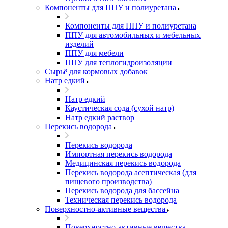
Компоненты для ППУ и полиуретана
Компоненты для ППУ и полиуретана
ППУ для автомобильных и мебельных
изделий
ППУ для мебели
ППУ для теплогидроизоляции
Сырьё для кормовых добавок
Натр едкий
Натр едкий
Каустическая сода (сухой натр)
Натр едкий раствор
Перекись водорода
Перекись водорода
Импортная перекись водорода
Медицинская перекись водорода
Перекись водорода асептическая (для
пищевого производства)
Перекись водорода для бассейна
Техническая перекись водорода
Поверхностно-активные вещества
Поверхностно-активные вещества