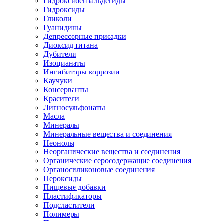
Гидроксибензальдегиды
Гидроксиды
Гликоли
Гуанидины
Депрессорные присадки
Диоксид титана
Дубители
Изоцианаты
Ингибиторы коррозии
Каучуки
Консерванты
Красители
Лигносульфонаты
Масла
Минералы
Минеральные вещества и соединения
Неонолы
Неорганические вещества и соединения
Органические серосодержащие соединения
Органосиликоновые соединения
Пероксиды
Пищевые добавки
Пластификаторы
Подсластители
Полимеры