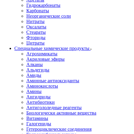
Гидрокарбонаты
Карбонаты
Неорганические соли
Нитраты
Оксалаты
Стеараты
Фториды
Цитраты
Специальные химические продукты
Агрохимикаты
Акриловые эфиры
Алканы
Альдегиды
Амиды
Аминные антиоксиданты
Аминокислоты
Амины
Ангидриды
Антибиотики
Антигололедные реагенты
Биологически активные вещества
Витамины
Галогениды
Гетероциклические соединения