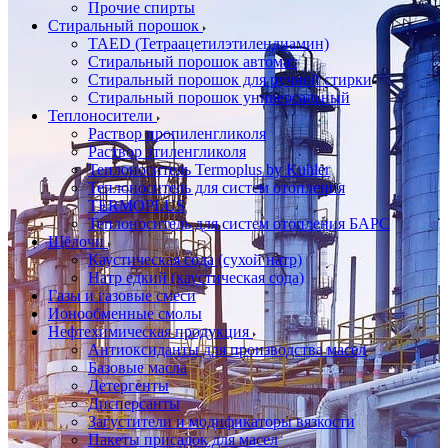
Прочие спирты
Стиральный порошок
TAED (Тетраацетилэтилендиамин)
Стиральный порошок автомат
Стиральный порошок для ручной стирки
Стиральный порошок универсальный
Теплоносители
Раствор пропиленгликоля
Раствор этиленгликоля
Теплоноситель Termoplus by Kuhler
Теплоноситель для систем отопления
TERMOPLUS
Теплоноситель для систем отопления БАРС
Щёлочи
Каустическая сода (сухой натр)
Натр едкий (каустическая сода)
Газы и газовые смеси
Ионообменные смолы
Нефтехимическая продукция
Антиоксиданты для производства масел
Базовые масла
Детергенты
Дисперсанты
Загустители и модификаторы вязкости
Пакеты присадок для масел