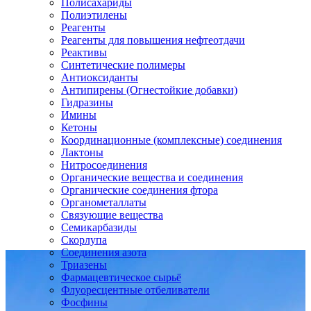
Полисахариды
Полиэтилены
Реагенты
Реагенты для повышения нефтеотдачи
Реактивы
Синтетические полимеры
Антиоксиданты
Антипирены (Огнестойкие добавки)
Гидразины
Имины
Кетоны
Координационные (комплексные) соединения
Лактоны
Нитросоединения
Органические вещества и соединения
Органические соединения фтора
Органометаллаты
Связующие вещества
Семикарбазиды
Скорлупа
Соединения азота
Триазены
Фармацевтическое сырьё
Флуоресцентные отбеливатели
Фосфины