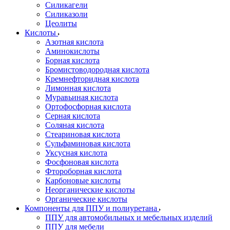
Силикагели
Силиказоли
Цеолиты
Кислоты
Азотная кислота
Аминокислоты
Борная кислота
Бромистоводородная кислота
Кремнефторидная кислота
Лимонная кислота
Муравьиная кислота
Ортофосфорная кислота
Серная кислота
Соляная кислота
Стеариновая кислота
Сульфаминовая кислота
Уксусная кислота
Фосфоновая кислота
Фтороборная кислота
Карбоновые кислоты
Неорганические кислоты
Органические кислоты
Компоненты для ППУ и полиуретана
ППУ для автомобильных и мебельных изделий
ППУ для мебели