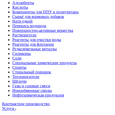
Адсорбенты
Кислоты
Компоненты для ППУ и полиуретана
Сырьё для кормовых добавок
Натр едкий
Перекись водорода
Поверхностно-активные вещества
Растворители
Реагенты для очистки воды
Реагенты для флотации
Редкоземельные металлы
Силиконы
Соли
Специальные химические продукты
Спирты
Стиральный порошок
Теплоносители
Щёлочи
Газы и газовые смеси
Ионообменные смолы
Нефтехимическая продукция
Контрактное производство
Услуги