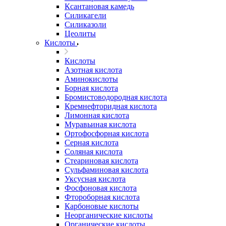
Ксантановая камедь
Силикагели
Силиказоли
Цеолиты
Кислоты
Кислоты
Азотная кислота
Аминокислоты
Борная кислота
Бромистоводородная кислота
Кремнефторидная кислота
Лимонная кислота
Муравьиная кислота
Ортофосфорная кислота
Серная кислота
Соляная кислота
Стеариновая кислота
Сульфаминовая кислота
Уксусная кислота
Фосфоновая кислота
Фтороборная кислота
Карбоновые кислоты
Неорганические кислоты
Органические кислоты