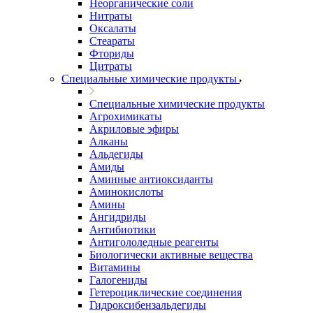
Неорганические соли
Нитраты
Оксалаты
Стеараты
Фториды
Цитраты
Специальные химические продукты
Специальные химические продукты
Агрохимикаты
Акриловые эфиры
Алканы
Альдегиды
Амиды
Аминные антиоксиданты
Аминокислоты
Амины
Ангидриды
Антибиотики
Антигололедные реагенты
Биологически активные вещества
Витамины
Галогениды
Гетероциклические соединения
Гидроксибензальдегиды