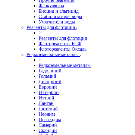
Прочие реагенты
Флокулянты
Биоцид и альгицид
Стабилизаторы воды
Умягчители воды
Реагенты для флотации
Реагенты для флотации
Флотореагенты БТФ
Флотореагенты Оксаль
Редкоземельные металлы
Редкоземельные металлы
Гадолиний
Гольмий
Диспрозий
Европий
Иттербий
Иттрий
Лантан
Лютеций
Неодим
Празеодим
Самарий
Скандий