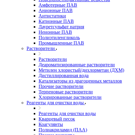
Амфотерные ПАВ
Анионные ПАВ
Антистатики
Катионные ПАВ
Лауретсульфат натрия
Неионные ПАВ
Полиэтиленгликоль
Промышленные ПАВ
Растворители
Растворители
Деароматизированные растворители
Метилен хлористый/дихлорметан (ДХМ)
Дистиллированная вода
Катализаторы из драгоценных металлов
Прочие растворители
Терпеновые растворители
Хлорированные растворители
Реагенты для очистки воды
Реагенты для очистки воды
Кварцевый песок
Коагулянты
Полиакриламид (ПАА)