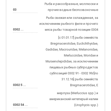
Рыба и ракообразные, моллюски и
03
прочие водные беспозвоночные
Рыба свежая или охлажденная, за
исключением рыбного филе и прочего
0302 ...
мяса рыбы товарной позиции 0304
[с 01.01.17] рыба семейств
Bregmacerotidae, Euclichthyidae,
Gadidae, Macrouridae, Melanonidae,
Merlucciidae, Moridae и
Muraenolepididae, за исключением
пищевых рыбных субпродуктов
субпозиций 0302 91 - 0302 99/[по
31.12.16] рыба семейств
0302 5 ...
Bregmacerotidae, E
мерлуза (Merluccius spp.) и
американский нитеперый налим
0302 54 ...
(Urophycis spp.)