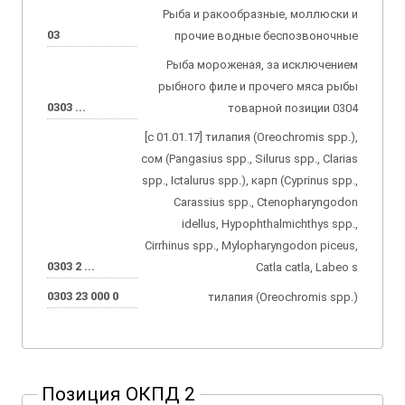
Рыба и ракообразные, моллюски и
03
прочие водные беспозвоночные
Рыба мороженая, за исключением
рыбного филе и прочего мяса рыбы
0303 ...
товарной позиции 0304
[с 01.01.17] тилапия (Oreochromis spp.),
сом (Pangasius spp., Silurus spp., Clarias
spp., Ictalurus spp.), карп (Cyprinus spp.,
Carassius spp., Ctenopharyngodon
idellus, Hypophthalmichthys spp.,
Cirrhinus spp., Mylopharyngodon piceus,
0303 2 ...
Catla catla, Labeo s
0303 23 000 0
тилапия (Oreochromis spp.)
Позиция ОКПД 2