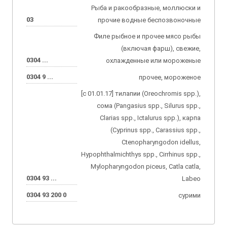
Рыба и ракообразные, моллюски и
03
прочие водные беспозвоночные
Филе рыбное и прочее мясо рыбы
(включая фарш), свежие,
0304 ...
охлажденные или мороженые
0304 9 ...
прочее, мороженое
[с 01.01.17] тилапии (Oreochromis spp.),
сома (Pangasius spp., Silurus spp.,
Clarias spp., Ictalurus spp.), карпа
(Cyprinus spp., Carassius spp.,
Ctenopharyngodon idellus,
Hypophthalmichthys spp., Cirrhinus spp.,
Mylopharyngodon piceus, Catla catla,
0304 93 ...
Labeo
0304 93 200 0
сурими