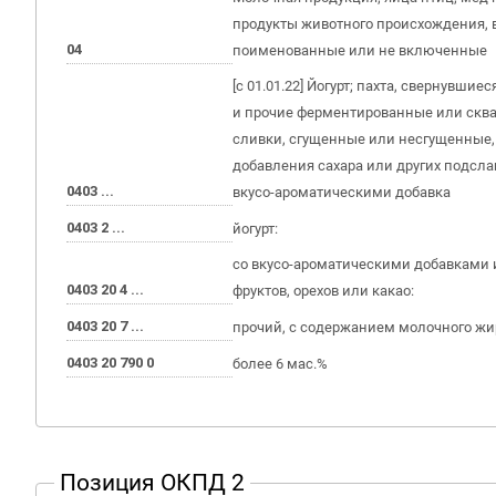
продукты животного происхождения, в
04
поименованные или не включенные
[с 01.01.22] Йогурт; пахта, свернувшие
и прочие ферментированные или скв
сливки, сгущенные или несгущенные,
добавления сахара или других подсл
0403 ...
вкусо-ароматическими добавка
0403 2 ...
йогурт:
со вкусо-ароматическими добавками 
0403 20 4 ...
фруктов, орехов или какао:
0403 20 7 ...
прочий, с содержанием молочного жи
0403 20 790 0
более 6 мас.%
Позиция ОКПД 2