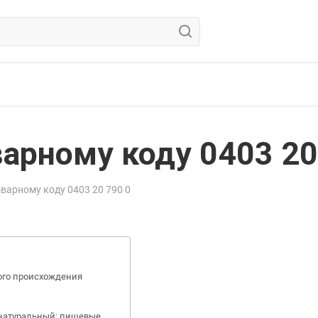
арному коду 0403 20
варному коду 0403 20 790 0
ого происхождения
 натуральный; пищевые