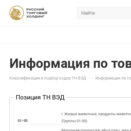
Информация по тов
—
Классификация и подбор кодов ТН ВЭД
Информация по то
Позиция ТН ВЭД
I. Живые животные; продукты животн
01-05
(Группы 01-05)
Молочная продукция; яйца птиц; мед