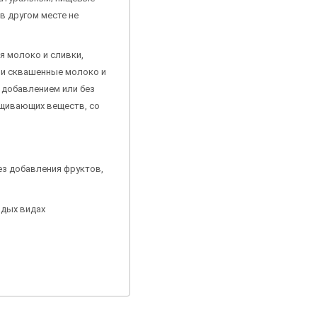
в другом месте не
ся молоко и сливки,
ли сквашенные молоко и
с добавлением или без
ащивающих веществ, со
ез добавления фруктов,
рдых видах