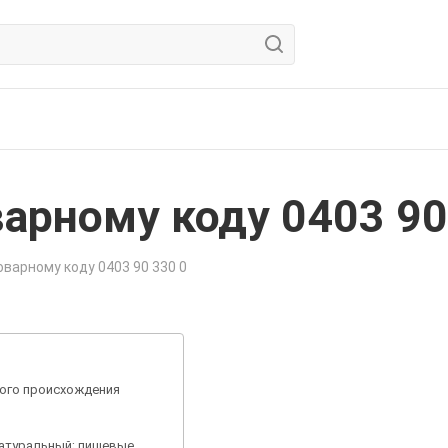
арному коду 0403 90
варному коду 0403 90 330 0
ного происхождения
натуральный; пищевые