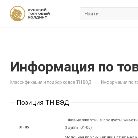
Информация по тов
—
Классификация и подбор кодов ТН ВЭД
Информация по то
Позиция ТН ВЭД
I. Живые животные; продукты живот
01-05
(Группы 01-05)
Молочная продукция; яйца птиц; мед 