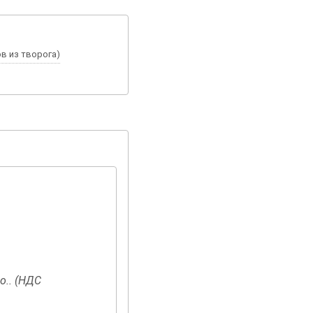
тов из творога)
о.. (НДС