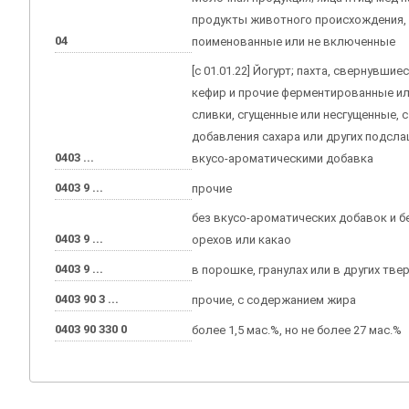
продукты животного происхождения, 
04
поименованные или не включенные
[с 01.01.22] Йогурт; пахта, свернувшие
кефир и прочие ферментированные и
сливки, сгущенные или несгущенные, 
добавления сахара или других подсл
0403 ...
вкусо-ароматическими добавка
0403 9 ...
прочие
без вкусо-ароматических добавок и б
0403 9 ...
орехов или какао
0403 9 ...
в порошке, гранулах или в других тве
0403 90 3 ...
прочие, с содержанием жира
0403 90 330 0
более 1,5 мас.%, но не более 27 мас.%