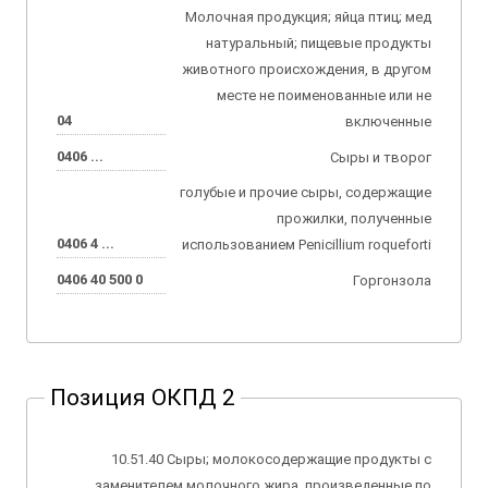
Молочная продукция; яйца птиц; мед
натуральный; пищевые продукты
животного происхождения, в другом
месте не поименованные или не
04
включенные
0406 ...
Сыры и творог
голубые и прочие сыры, содержащие
прожилки, полученные
0406 4 ...
использованием Penicillium roqueforti
0406 40 500 0
Горгонзола
Позиция ОКПД 2
10.51.40 Сыры; молокосодержащие продукты с
заменителем молочного жира, произведенные по