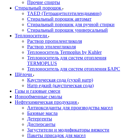
Прочие спирты
Стиральный порошок
TAED (Тетраацетилэтилендиамин)
Стиральный порошок автомат
Стиральный порошок для ручной стирки
Стиральный порошок универсальный
Теплоносители
Раствор пропиленгликоля
Раствор этиленгликоля
Теплоноситель Termoplus by Kuhler
Теплоноситель для систем отопления
TERMOPLUS
Теплоноситель для систем отопления БАРС
Щёлочи
Каустическая сода (сухой натр)
Натр едкий (каустическая сода)
Газы и газовые смеси
Ионообменные смолы
Нефтехимическая продукция
Антиоксиданты для производства масел
Базовые масла
Детергенты
Дисперсанты
Загустители и модификаторы вязкости
Пакеты присадок для масел