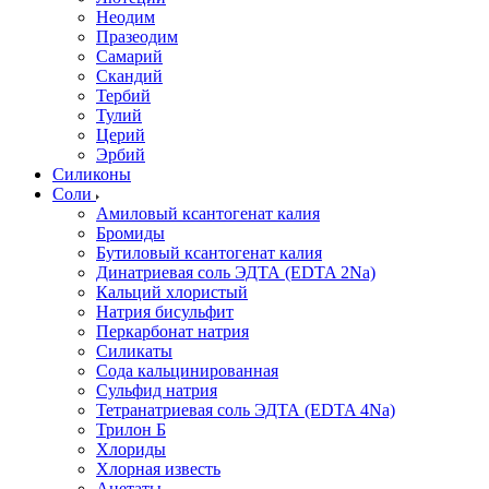
Неодим
Празеодим
Самарий
Скандий
Тербий
Тулий
Церий
Эрбий
Силиконы
Соли
Амиловый ксантогенат калия
Бромиды
Бутиловый ксантогенат калия
Динатриевая соль ЭДТА (EDTA 2Na)
Кальций хлористый
Натрия бисульфит
Перкарбонат натрия
Силикаты
Сода кальцинированная
Сульфид натрия
Тетранатриевая соль ЭДТА (EDTA 4Na)
Трилон Б
Хлориды
Хлорная известь
Ацетаты