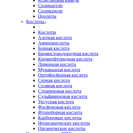
Ксантановая камедь
Силикагели
Силиказоли
Цеолиты
Кислоты
Кислоты
Азотная кислота
Аминокислоты
Борная кислота
Бромистоводородная кислота
Кремнефторидная кислота
Лимонная кислота
Муравьиная кислота
Ортофосфорная кислота
Серная кислота
Соляная кислота
Стеариновая кислота
Сульфаминовая кислота
Уксусная кислота
Фосфоновая кислота
Фтороборная кислота
Карбоновые кислоты
Неорганические кислоты
Органические кислоты