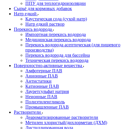
ППУ для теплогидроизоляции
Сырьё для кормовых добавок
Натр едкий
Каустическая сода (сухой натр)
Натр едкий раствор
Перекись водорода
Импортная перекись водорода
Медицинская перекись водорода
Перекись водорода асептическая (для пищевого
производства)
Перекись водорода для бассейна
Техническая перекись водорода
Поверхностно-активные вещества
Амфотерные ПАВ
Анионные ПАВ
Антистатики
Катионные ПАВ
Лауретсульфат натрия
Неионные ПАВ
Полиэтиленгликоль
Промышленные ПАВ
Растворители
Деароматизированные растворители
Метилен хлористый/дихлорметан (ДХМ)
Дистиллированная вода