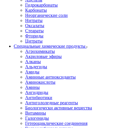
Гидрокарбонаты
Карбонаты
Неорганические соли
Нитраты
Оксалаты
Стеараты
Фториды
Цитраты
Специальные химические продукты
Агрохимикаты
Акриловые эфиры
Алканы
Альдегиды
Амиды
Аминные антиоксиданты
Аминокислоты
Амины
Ангидриды
Антибиотики
Антигололедные реагенты
Биологически активные вещества
Витамины
Галогениды
Гетероциклические соединения