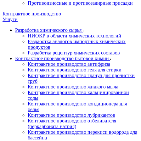
Противоизносные и противозадирные присадки
Контрактное производство
Услуги
Разработка химического сырья
НИОКР в области химических технологий
Разработка аналогов импортных химических
продуктов
Разработка рецептур химических составов
Контрактное производство бытовой химии
Контрактное производство антифриза
Контрактное производство геля для стирки
Контрактное производство гранул для прочистки
труб
Контрактное производство жидкого мыла
Контрактное производство кальцинированной
соды
Контрактное производство кондиционера для
белья
Контрактное производство лубрикантов
Контрактное производство отбеливателя
(перкарбоната натрия)
Контрактное производство перекиси водорода для
бассейна