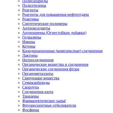
Полисахариды
Полиэтилены
Реагенты
Реагенты для повышения нефтеотдачи
Реактивы
Синтетические полимеры
Антиоксиданты
Антипирены (Огнестойкие добавки)
Гидразины
Имины
Кетоны
Координационные (комплексные) соединения
Лактоны
Нитросоединения
Органические вещества и соединения
Органические соединения фтора
Органометаллаты
Связующие вещества
Семикарбазиды
Скорлупа
Соединения азота
Триазены
Фармацевтическое сырьё
Флуоресцентные отбеливатели
Фосфины