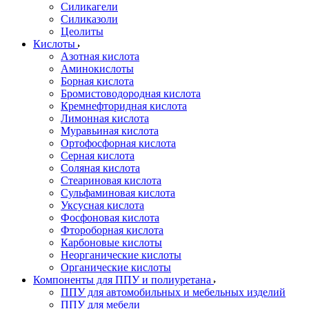
Силикагели
Силиказоли
Цеолиты
Кислоты
Азотная кислота
Аминокислоты
Борная кислота
Бромистоводородная кислота
Кремнефторидная кислота
Лимонная кислота
Муравьиная кислота
Ортофосфорная кислота
Серная кислота
Соляная кислота
Стеариновая кислота
Сульфаминовая кислота
Уксусная кислота
Фосфоновая кислота
Фтороборная кислота
Карбоновые кислоты
Неорганические кислоты
Органические кислоты
Компоненты для ППУ и полиуретана
ППУ для автомобильных и мебельных изделий
ППУ для мебели