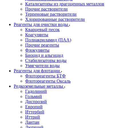
Катализаторы из драгоценных металлов
Прочие растворители
Терпеновые растворители
Хлорированные растворители
Реагенты для очистки воды
Кварцевый песок
Коагулянты
Полиакриламид (ПАА)
Прочие реагенты
Флокулянты
Биоцид и альгицид
Стабилизаторы воды
Умягчители воды
Реагенты для флотации
Флотореагенты БТФ
Флотореагенты Оксаль
Редкоземельные металлы
Гадолиний
Гольмий
Диспрозий
Европий
Иттербий
Иттрий
Лантан
Лютеций