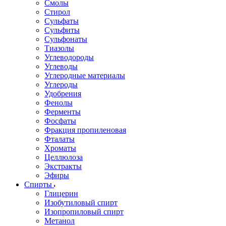
Смолы
Стирол
Сульфаты
Сульфиты
Сульфонаты
Тиазолы
Углеводороды
Углеводы
Углеродные материалы
Углероды
Удобрения
Фенолы
Ферменты
Фосфаты
Фракция пропиленовая
Фталаты
Хроматы
Целлюлоза
Экстракты
Эфиры
Спирты
Глицерин
Изобутиловый спирт
Изопропиловый спирт
Метанол