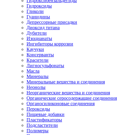
Гидроксибензальдегиды
Гидроксиды
Гликоли
Гуанидины
Депрессорные присадки
Диоксид титана
Дубители
Изоцианаты
Ингибиторы коррозии
Каучуки
Консерванты
Красители
Лигносульфонаты
Масла
Минералы
Минеральные вещества и соединения
Неонолы
Неорганические вещества и соединения
Органические серосодержащие соединения
Органосиликоновые соединения
Пероксиды
Пищевые добавки
Пластификаторы
Подсластители
Полимеры