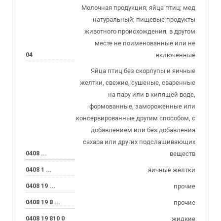
Молочная продукция; яйца птиц; мед
натуральный; пищевые продукты
животного происхождения, в другом
месте не поименованные или не
04
включенные
Яйца птиц без скорлупы и яичные
желтки, свежие, сушеные, сваренные
на пару или в кипящей воде,
формованные, замороженные или
консервированные другим способом, с
добавлением или без добавления
сахара или других подслащивающих
0408 ...
веществ
0408 1 ...
яичные желтки
0408 19 ...
прочие
0408 19 8 ...
прочие
0408 19 810 0
жидкие