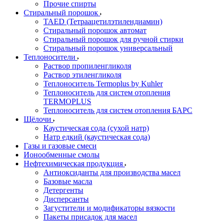
Прочие спирты
Стиральный порошок
TAED (Тетраацетилэтилендиамин)
Стиральный порошок автомат
Стиральный порошок для ручной стирки
Стиральный порошок универсальный
Теплоносители
Раствор пропиленгликоля
Раствор этиленгликоля
Теплоноситель Termoplus by Kuhler
Теплоноситель для систем отопления
TERMOPLUS
Теплоноситель для систем отопления БАРС
Щёлочи
Каустическая сода (сухой натр)
Натр едкий (каустическая сода)
Газы и газовые смеси
Ионообменные смолы
Нефтехимическая продукция
Антиоксиданты для производства масел
Базовые масла
Детергенты
Дисперсанты
Загустители и модификаторы вязкости
Пакеты присадок для масел