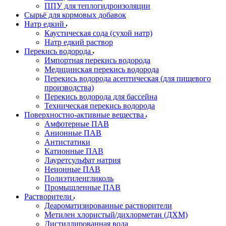
ППУ для теплогидроизоляции
Сырьё для кормовых добавок
Натр едкий
Каустическая сода (сухой натр)
Натр едкий раствор
Перекись водорода
Импортная перекись водорода
Медицинская перекись водорода
Перекись водорода асептическая (для пищевого
производства)
Перекись водорода для бассейна
Техническая перекись водорода
Поверхностно-активные вещества
Амфотерные ПАВ
Анионные ПАВ
Антистатики
Катионные ПАВ
Лауретсульфат натрия
Неионные ПАВ
Полиэтиленгликоль
Промышленные ПАВ
Растворители
Деароматизированные растворители
Метилен хлористый/дихлорметан (ДХМ)
Дистиллированная вода