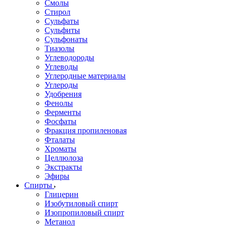
Смолы
Стирол
Сульфаты
Сульфиты
Сульфонаты
Тиазолы
Углеводороды
Углеводы
Углеродные материалы
Углероды
Удобрения
Фенолы
Ферменты
Фосфаты
Фракция пропиленовая
Фталаты
Хроматы
Целлюлоза
Экстракты
Эфиры
Спирты
Глицерин
Изобутиловый спирт
Изопропиловый спирт
Метанол