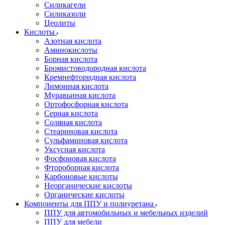
Силикагели
Силиказоли
Цеолиты
Кислоты
Азотная кислота
Аминокислоты
Борная кислота
Бромистоводородная кислота
Кремнефторидная кислота
Лимонная кислота
Муравьиная кислота
Ортофосфорная кислота
Серная кислота
Соляная кислота
Стеариновая кислота
Сульфаминовая кислота
Уксусная кислота
Фосфоновая кислота
Фтороборная кислота
Карбоновые кислоты
Неорганические кислоты
Органические кислоты
Компоненты для ППУ и полиуретана
ППУ для автомобильных и мебельных изделий
ППУ для мебели