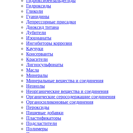
Гидроксибензальдегиды
Гидроксиды
Гликоли
Гуанидины
Депрессорные присадки
Диоксид титана
Дубители
Изоцианаты
Ингибиторы коррозии
Каучуки
Консерванты
Красители
Лигносульфонаты
Масла
Минералы
Минеральные вещества и соединения
Неонолы
Неорганические вещества и соединения
Органические серосодержащие соединения
Органосиликоновые соединения
Пероксиды
Пищевые добавки
Пластификаторы
Подсластители
Полимеры