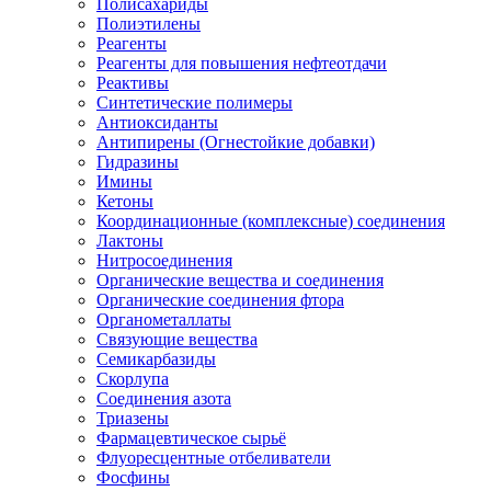
Полисахариды
Полиэтилены
Реагенты
Реагенты для повышения нефтеотдачи
Реактивы
Синтетические полимеры
Антиоксиданты
Антипирены (Огнестойкие добавки)
Гидразины
Имины
Кетоны
Координационные (комплексные) соединения
Лактоны
Нитросоединения
Органические вещества и соединения
Органические соединения фтора
Органометаллаты
Связующие вещества
Семикарбазиды
Скорлупа
Соединения азота
Триазены
Фармацевтическое сырьё
Флуоресцентные отбеливатели
Фосфины