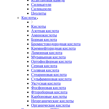
Ксантановая камедь
Силикагели
Силиказоли
Цеолиты
Кислоты
Кислоты
Азотная кислота
Аминокислоты
Борная кислота
Бромистоводородная кислота
Кремнефторидная кислота
Лимонная кислота
Муравьиная кислота
Ортофосфорная кислота
Серная кислота
Соляная кислота
Стеариновая кислота
Сульфаминовая кислота
Уксусная кислота
Фосфоновая кислота
Фтороборная кислота
Карбоновые кислоты
Неорганические кислоты
Органические кислоты