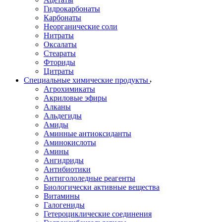
Гидрокарбонаты
Карбонаты
Неорганические соли
Нитраты
Оксалаты
Стеараты
Фториды
Цитраты
Специальные химические продукты
Агрохимикаты
Акриловые эфиры
Алканы
Альдегиды
Амиды
Аминные антиоксиданты
Аминокислоты
Амины
Ангидриды
Антибиотики
Антигололедные реагенты
Биологически активные вещества
Витамины
Галогениды
Гетероциклические соединения