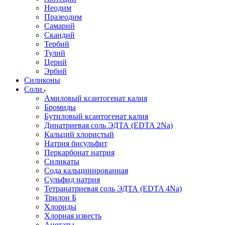
Неодим
Празеодим
Самарий
Скандий
Тербий
Тулий
Церий
Эрбий
Силиконы
Соли
Амиловый ксантогенат калия
Бромиды
Бутиловый ксантогенат калия
Динатриевая соль ЭДТА (EDTA 2Na)
Кальций хлористый
Натрия бисульфит
Перкарбонат натрия
Силикаты
Сода кальцинированная
Сульфид натрия
Тетранатриевая соль ЭДТА (EDTA 4Na)
Трилон Б
Хлориды
Хлорная известь
Ацетаты