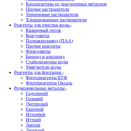
Катализаторы из драгоценных металлов
Прочие растворители
Терпеновые растворители
Хлорированные растворители
Реагенты для очистки воды
Кварцевый песок
Коагулянты
Полиакриламид (ПАА)
Прочие реагенты
Флокулянты
Биоцид и альгицид
Стабилизаторы воды
Умягчители воды
Реагенты для флотации
Флотореагенты БТФ
Флотореагенты Оксаль
Редкоземельные металлы
Гадолиний
Гольмий
Диспрозий
Европий
Иттербий
Иттрий
Лантан
Лютеций