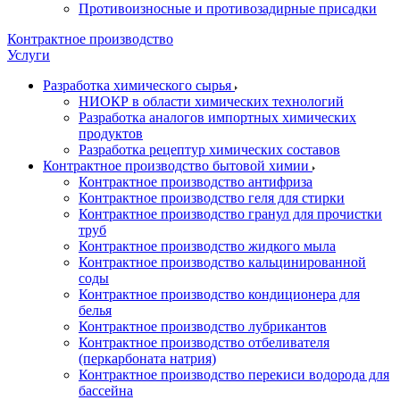
Противоизносные и противозадирные присадки
Контрактное производство
Услуги
Разработка химического сырья
НИОКР в области химических технологий
Разработка аналогов импортных химических
продуктов
Разработка рецептур химических составов
Контрактное производство бытовой химии
Контрактное производство антифриза
Контрактное производство геля для стирки
Контрактное производство гранул для прочистки
труб
Контрактное производство жидкого мыла
Контрактное производство кальцинированной
соды
Контрактное производство кондиционера для
белья
Контрактное производство лубрикантов
Контрактное производство отбеливателя
(перкарбоната натрия)
Контрактное производство перекиси водорода для
бассейна