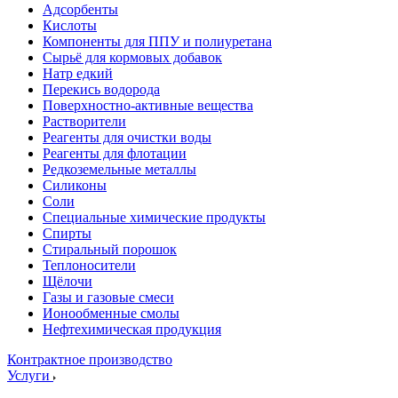
Адсорбенты
Кислоты
Компоненты для ППУ и полиуретана
Сырьё для кормовых добавок
Натр едкий
Перекись водорода
Поверхностно-активные вещества
Растворители
Реагенты для очистки воды
Реагенты для флотации
Редкоземельные металлы
Силиконы
Соли
Специальные химические продукты
Спирты
Стиральный порошок
Теплоносители
Щёлочи
Газы и газовые смеси
Ионообменные смолы
Нефтехимическая продукция
Контрактное производство
Услуги