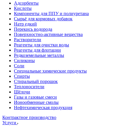
Адсорбенты
Кислоты
Компоненты для ППУ и полиуретана
Сырьё для кормовых добавок
Натр едкий
Перекись водорода
Поверхностно-активные вещества
Растворители
Реагенты для очистки воды
Реагенты для флотации
Редкоземельные металлы
Силиконы
Соли
Специальные химические продукты
Спирты
Стиральный порошок
Теплоносители
Щёлочи
Газы и газовые смеси
Ионообменные смолы
Нефтехимическая продукция
Контрактное производство
Услуги