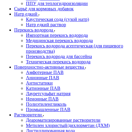
ППУ для теплогидроизоляции
Сырьё для кормовых добавок
Натр едкий
Каустическая сода (сухой натр)
Натр едкий раствор
Перекись водорода
Импортная перекись водорода
Медицинская перекись водорода
Перекись водорода асептическая (для пищевого
производства)
Перекись водорода для бассейна
Техническая перекись водорода
Поверхностно-активные вещества
Амфотерные ПАВ
Анионные ПАВ
Антистатики
Катионные ПАВ
Лауретсульфат натрия
Неионные ПАВ
Полиэтиленгликоль
Промышленные ПАВ
Растворители
Деароматизированные растворители
Метилен хлористый/дихлорметан (ДХМ)
Дистиллированная вода