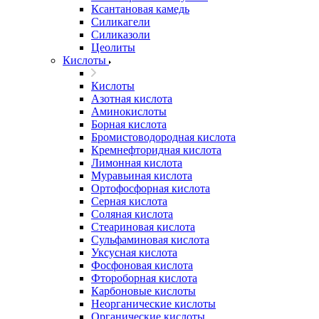
Ксантановая камедь
Силикагели
Силиказоли
Цеолиты
Кислоты
Кислоты
Азотная кислота
Аминокислоты
Борная кислота
Бромистоводородная кислота
Кремнефторидная кислота
Лимонная кислота
Муравьиная кислота
Ортофосфорная кислота
Серная кислота
Соляная кислота
Стеариновая кислота
Сульфаминовая кислота
Уксусная кислота
Фосфоновая кислота
Фтороборная кислота
Карбоновые кислоты
Неорганические кислоты
Органические кислоты