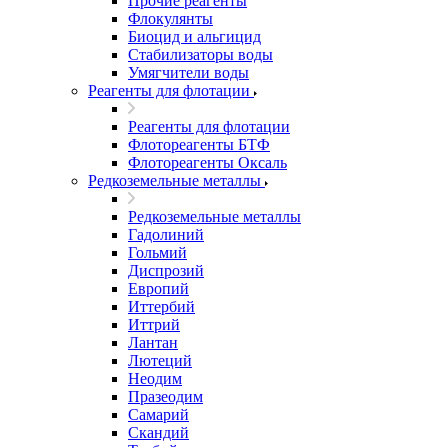
Прочие реагенты
Флокулянты
Биоцид и альгицид
Стабилизаторы воды
Умягчители воды
Реагенты для флотации
Реагенты для флотации
Флотореагенты БТФ
Флотореагенты Оксаль
Редкоземельные металлы
Редкоземельные металлы
Гадолиний
Гольмий
Диспрозий
Европий
Иттербий
Иттрий
Лантан
Лютеций
Неодим
Празеодим
Самарий
Скандий