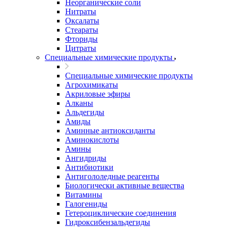
Неорганические соли
Нитраты
Оксалаты
Стеараты
Фториды
Цитраты
Специальные химические продукты
Специальные химические продукты
Агрохимикаты
Акриловые эфиры
Алканы
Альдегиды
Амиды
Аминные антиоксиданты
Аминокислоты
Амины
Ангидриды
Антибиотики
Антигололедные реагенты
Биологически активные вещества
Витамины
Галогениды
Гетероциклические соединения
Гидроксибензальдегиды