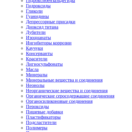
Гидроксибензальдегиды
Гидроксиды
Гликоли
Гуанидины
Депрессорные присадки
Диоксид титана
Дубители
Изоцианаты
Ингибиторы коррозии
Каучуки
Консерванты
Красители
Лигносульфонаты
Масла
Минералы
Минеральные вещества и соединения
Неонолы
Неорганические вещества и соединения
Органические серосодержащие соединения
Органосиликоновые соединения
Пероксиды
Пищевые добавки
Пластификаторы
Подсластители
Полимеры