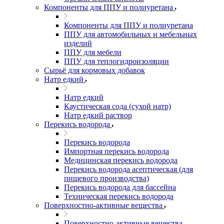
Компоненты для ППУ и полиуретана
Компоненты для ППУ и полиуретана
ППУ для автомобильных и мебельных
изделий
ППУ для мебели
ППУ для теплогидроизоляции
Сырьё для кормовых добавок
Натр едкий
Натр едкий
Каустическая сода (сухой натр)
Натр едкий раствор
Перекись водорода
Перекись водорода
Импортная перекись водорода
Медицинская перекись водорода
Перекись водорода асептическая (для
пищевого производства)
Перекись водорода для бассейна
Техническая перекись водорода
Поверхностно-активные вещества
Поверхностно-активные вещества