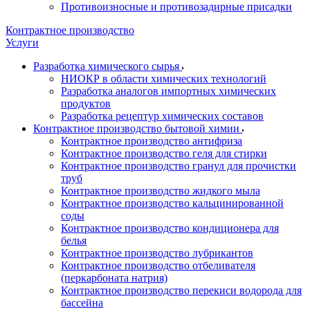
Противоизносные и противозадирные присадки
Контрактное производство
Услуги
Разработка химического сырья
НИОКР в области химических технологий
Разработка аналогов импортных химических
продуктов
Разработка рецептур химических составов
Контрактное производство бытовой химии
Контрактное производство антифриза
Контрактное производство геля для стирки
Контрактное производство гранул для прочистки
труб
Контрактное производство жидкого мыла
Контрактное производство кальцинированной
соды
Контрактное производство кондиционера для
белья
Контрактное производство лубрикантов
Контрактное производство отбеливателя
(перкарбоната натрия)
Контрактное производство перекиси водорода для
бассейна