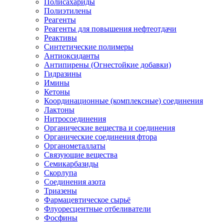
Полисахариды
Полиэтилены
Реагенты
Реагенты для повышения нефтеотдачи
Реактивы
Синтетические полимеры
Антиоксиданты
Антипирены (Огнестойкие добавки)
Гидразины
Имины
Кетоны
Координационные (комплексные) соединения
Лактоны
Нитросоединения
Органические вещества и соединения
Органические соединения фтора
Органометаллаты
Связующие вещества
Семикарбазиды
Скорлупа
Соединения азота
Триазены
Фармацевтическое сырьё
Флуоресцентные отбеливатели
Фосфины