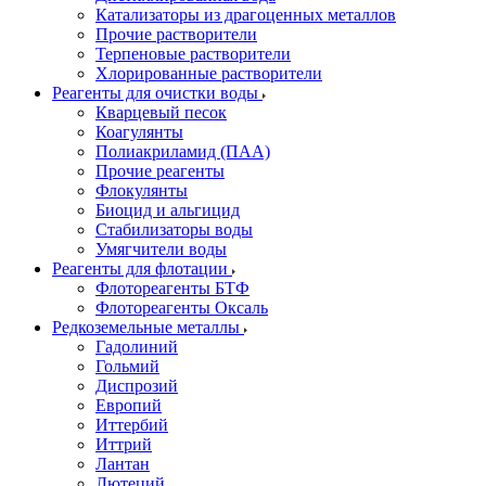
Катализаторы из драгоценных металлов
Прочие растворители
Терпеновые растворители
Хлорированные растворители
Реагенты для очистки воды
Кварцевый песок
Коагулянты
Полиакриламид (ПАА)
Прочие реагенты
Флокулянты
Биоцид и альгицид
Стабилизаторы воды
Умягчители воды
Реагенты для флотации
Флотореагенты БТФ
Флотореагенты Оксаль
Редкоземельные металлы
Гадолиний
Гольмий
Диспрозий
Европий
Иттербий
Иттрий
Лантан
Лютеций