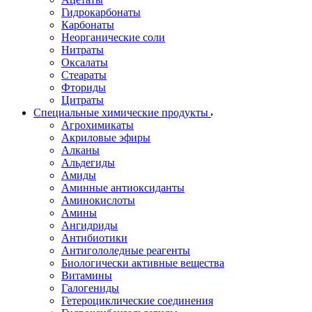
Гидрокарбонаты
Карбонаты
Неорганические соли
Нитраты
Оксалаты
Стеараты
Фториды
Цитраты
Специальные химические продукты
Агрохимикаты
Акриловые эфиры
Алканы
Альдегиды
Амиды
Аминные антиоксиданты
Аминокислоты
Амины
Ангидриды
Антибиотики
Антигололедные реагенты
Биологически активные вещества
Витамины
Галогениды
Гетероциклические соединения