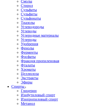
Смолы
Стирол
Сульфаты
Сульфиты
Сульфонаты
Тиазолы
Углеводороды
Углеводы
Углеродные материалы
Углероды
Удобрения
Фенолы
Ферменты
Фосфаты
Фракция пропиленовая
Фталаты
Хроматы
Целлюлоза
Экстракты
Эфиры
Спирты
Глицерин
Изобутиловый спирт
Изопропиловый спирт
Метанол