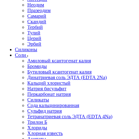
Неодим
Празеодим
Самарий
Скандий
Тербий
Тулий
Церий
Эрбий
Силиконы
Соли
Амиловый ксантогенат калия
Бромиды
Бутиловый ксантогенат калия
Динатриевая соль ЭДТА (EDTA 2Na)
Кальций хлористый
Натрия бисульфит
Перкарбонат натрия
Силикаты
Сода кальцинированная
Сульфид натрия
Тетранатриевая соль ЭДТА (EDTA 4Na)
Трилон Б
Хлориды
Хлорная известь
Ацетаты