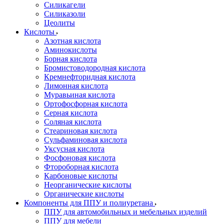
Силикагели
Силиказоли
Цеолиты
Кислоты
Азотная кислота
Аминокислоты
Борная кислота
Бромистоводородная кислота
Кремнефторидная кислота
Лимонная кислота
Муравьиная кислота
Ортофосфорная кислота
Серная кислота
Соляная кислота
Стеариновая кислота
Сульфаминовая кислота
Уксусная кислота
Фосфоновая кислота
Фтороборная кислота
Карбоновые кислоты
Неорганические кислоты
Органические кислоты
Компоненты для ППУ и полиуретана
ППУ для автомобильных и мебельных изделий
ППУ для мебели