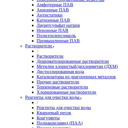
Амфотерные ПАВ
Анионные ПАВ
Антистатики
Катионные ПАВ
Лауретсульфат натрия
Неионные ПАВ
Полиэтиленгликоль
Промышленные ПАВ
Растворители
Растворители
Деароматизированные растворители
Метилен хлористый/дихлорметан (ДХМ)
Дистиллированная вода
Катализаторы из драгоценных металлов
Прочие растворители
Терпеновые растворители
Хлорированные растворители
Реагенты для очистки воды
Реагенты для очистки воды
Кварцевый песок
Коагулянты
Полиакриламид (ПАА)