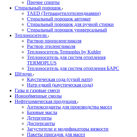
Прочие спирты
Стиральный порошок
TAED (Тетраацетилэтилендиамин)
Стиральный порошок автомат
Стиральный порошок для ручной стирки
Стиральный порошок универсальный
Теплоносители
Раствор пропиленгликоля
Раствор этиленгликоля
Теплоноситель Termoplus by Kuhler
Теплоноситель для систем отопления
TERMOPLUS
Теплоноситель для систем отопления БАРС
Щёлочи
Каустическая сода (сухой натр)
Натр едкий (каустическая сода)
Газы и газовые смеси
Ионообменные смолы
Нефтехимическая продукция
Антиоксиданты для производства масел
Базовые масла
Детергенты
Дисперсанты
Загустители и модификаторы вязкости
Пакеты присадок для масел