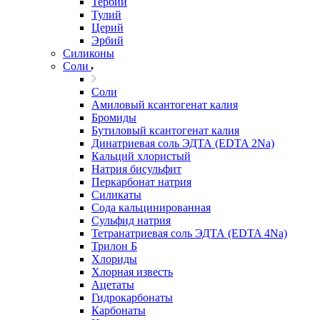
Тербий
Тулий
Церий
Эрбий
Силиконы
Соли
Соли
Амиловый ксантогенат калия
Бромиды
Бутиловый ксантогенат калия
Динатриевая соль ЭДТА (EDTA 2Na)
Кальций хлористый
Натрия бисульфит
Перкарбонат натрия
Силикаты
Сода кальцинированная
Сульфид натрия
Тетранатриевая соль ЭДТА (EDTA 4Na)
Трилон Б
Хлориды
Хлорная известь
Ацетаты
Гидрокарбонаты
Карбонаты