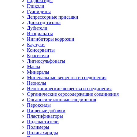
Гидроксиды
Гликоли
Гуанидины
Депрессорные присадки
Диоксид титана
Дубители
Изоцианаты
Ингибиторы коррозии
Каучуки
Консерванты
Красители
Лигносульфонаты
Масла
Минералы
Минеральные вещества и соединения
Неонолы
Неорганические вещества и соединения
Органические серосодержащие соединения
Органосиликоновые соединения
Пероксиды
Пищевые добавки
Пластификаторы
Подсластители
Полимеры
Полисахариды