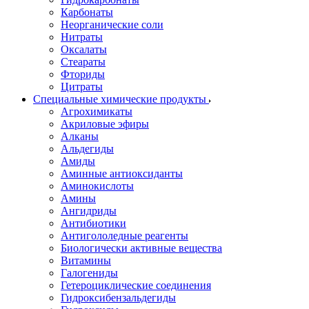
Карбонаты
Неорганические соли
Нитраты
Оксалаты
Стеараты
Фториды
Цитраты
Специальные химические продукты
Агрохимикаты
Акриловые эфиры
Алканы
Альдегиды
Амиды
Аминные антиоксиданты
Аминокислоты
Амины
Ангидриды
Антибиотики
Антигололедные реагенты
Биологически активные вещества
Витамины
Галогениды
Гетероциклические соединения
Гидроксибензальдегиды