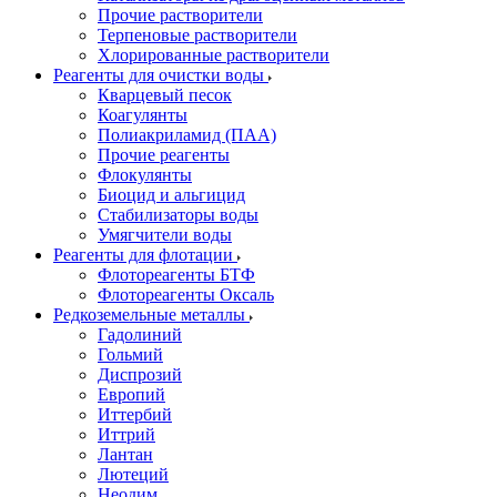
Прочие растворители
Терпеновые растворители
Хлорированные растворители
Реагенты для очистки воды
Кварцевый песок
Коагулянты
Полиакриламид (ПАА)
Прочие реагенты
Флокулянты
Биоцид и альгицид
Стабилизаторы воды
Умягчители воды
Реагенты для флотации
Флотореагенты БТФ
Флотореагенты Оксаль
Редкоземельные металлы
Гадолиний
Гольмий
Диспрозий
Европий
Иттербий
Иттрий
Лантан
Лютеций
Неодим