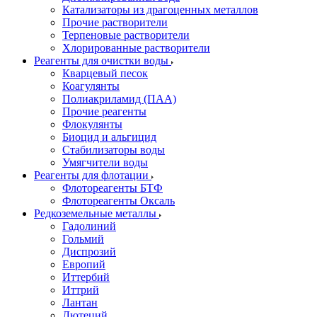
Катализаторы из драгоценных металлов
Прочие растворители
Терпеновые растворители
Хлорированные растворители
Реагенты для очистки воды
Кварцевый песок
Коагулянты
Полиакриламид (ПАА)
Прочие реагенты
Флокулянты
Биоцид и альгицид
Стабилизаторы воды
Умягчители воды
Реагенты для флотации
Флотореагенты БТФ
Флотореагенты Оксаль
Редкоземельные металлы
Гадолиний
Гольмий
Диспрозий
Европий
Иттербий
Иттрий
Лантан
Лютеций