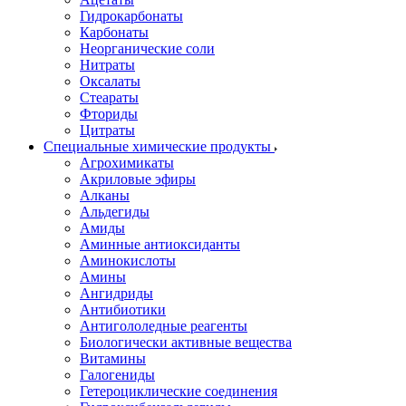
Гидрокарбонаты
Карбонаты
Неорганические соли
Нитраты
Оксалаты
Стеараты
Фториды
Цитраты
Специальные химические продукты
Агрохимикаты
Акриловые эфиры
Алканы
Альдегиды
Амиды
Аминные антиоксиданты
Аминокислоты
Амины
Ангидриды
Антибиотики
Антигололедные реагенты
Биологически активные вещества
Витамины
Галогениды
Гетероциклические соединения