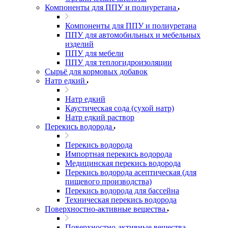
Компоненты для ППУ и полиуретана
Компоненты для ППУ и полиуретана
ППУ для автомобильных и мебельных
изделий
ППУ для мебели
ППУ для теплогидроизоляции
Сырьё для кормовых добавок
Натр едкий
Натр едкий
Каустическая сода (сухой натр)
Натр едкий раствор
Перекись водорода
Перекись водорода
Импортная перекись водорода
Медицинская перекись водорода
Перекись водорода асептическая (для
пищевого производства)
Перекись водорода для бассейна
Техническая перекись водорода
Поверхностно-активные вещества
Поверхностно-активные вещества