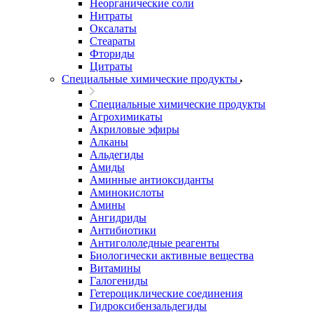
Неорганические соли
Нитраты
Оксалаты
Стеараты
Фториды
Цитраты
Специальные химические продукты
Специальные химические продукты
Агрохимикаты
Акриловые эфиры
Алканы
Альдегиды
Амиды
Аминные антиоксиданты
Аминокислоты
Амины
Ангидриды
Антибиотики
Антигололедные реагенты
Биологически активные вещества
Витамины
Галогениды
Гетероциклические соединения
Гидроксибензальдегиды