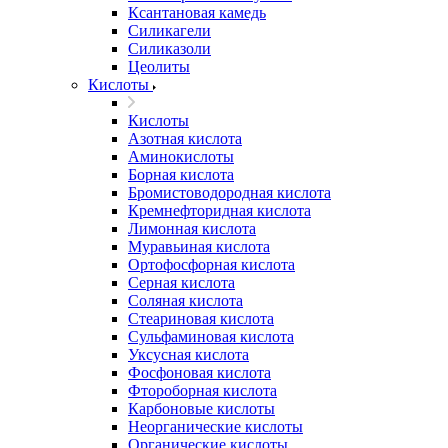
Ксантановая камедь
Силикагели
Силиказоли
Цеолиты
Кислоты
Кислоты
Азотная кислота
Аминокислоты
Борная кислота
Бромистоводородная кислота
Кремнефторидная кислота
Лимонная кислота
Муравьиная кислота
Ортофосфорная кислота
Серная кислота
Соляная кислота
Стеариновая кислота
Сульфаминовая кислота
Уксусная кислота
Фосфоновая кислота
Фтороборная кислота
Карбоновые кислоты
Неорганические кислоты
Органические кислоты