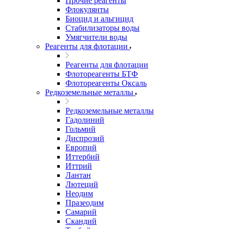
Прочие реагенты
Флокулянты
Биоцид и альгицид
Стабилизаторы воды
Умягчители воды
Реагенты для флотации
Реагенты для флотации
Флотореагенты БТФ
Флотореагенты Оксаль
Редкоземельные металлы
Редкоземельные металлы
Гадолиний
Гольмий
Диспрозий
Европий
Иттербий
Иттрий
Лантан
Лютеций
Неодим
Празеодим
Самарий
Скандий