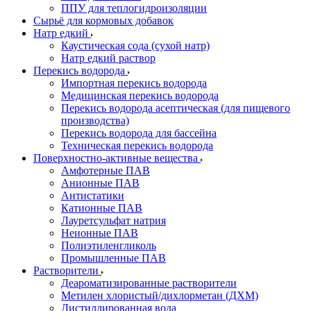
ППУ для теплогидроизоляции
Сырьё для кормовых добавок
Натр едкий
Каустическая сода (сухой натр)
Натр едкий раствор
Перекись водорода
Импортная перекись водорода
Медицинская перекись водорода
Перекись водорода асептическая (для пищевого
производства)
Перекись водорода для бассейна
Техническая перекись водорода
Поверхностно-активные вещества
Амфотерные ПАВ
Анионные ПАВ
Антистатики
Катионные ПАВ
Лауретсульфат натрия
Неионные ПАВ
Полиэтиленгликоль
Промышленные ПАВ
Растворители
Деароматизированные растворители
Метилен хлористый/дихлорметан (ДХМ)
Дистиллированная вода