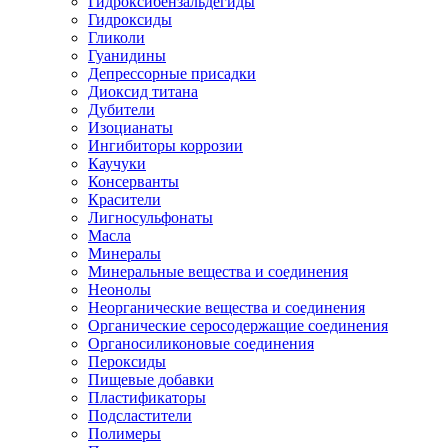
Гидроксибензальдегиды
Гидроксиды
Гликоли
Гуанидины
Депрессорные присадки
Диоксид титана
Дубители
Изоцианаты
Ингибиторы коррозии
Каучуки
Консерванты
Красители
Лигносульфонаты
Масла
Минералы
Минеральные вещества и соединения
Неонолы
Неорганические вещества и соединения
Органические серосодержащие соединения
Органосиликоновые соединения
Пероксиды
Пищевые добавки
Пластификаторы
Подсластители
Полимеры