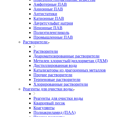
Амфотерные ПАВ
Анионные ПАВ
Антистатики
Катионные ПАВ
Лауретсульфат натрия
Неионные ПАВ
Полиэтиленгликоль
Промышленные ПАВ
Растворители
Растворители
Деароматизированные растворители
Метилен хлористый/дихлорметан (ДХМ)
Дистиллированная вода
Катализаторы из драгоценных металлов
Прочие растворители
Терпеновые растворители
Хлорированные растворители
Реагенты для очистки воды
Реагенты для очистки воды
Кварцевый песок
Коагулянты
Полиакриламид (ПАА)