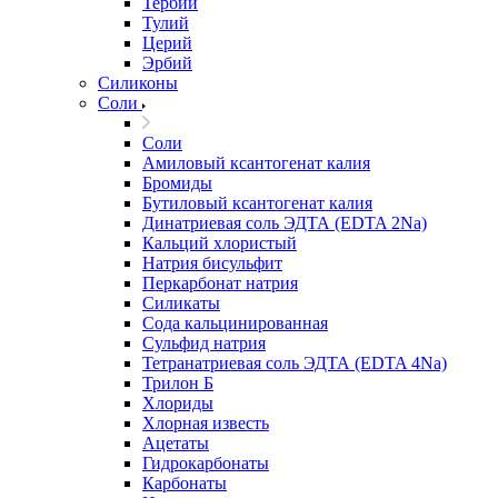
Тербий
Тулий
Церий
Эрбий
Силиконы
Соли
Соли
Амиловый ксантогенат калия
Бромиды
Бутиловый ксантогенат калия
Динатриевая соль ЭДТА (EDTA 2Na)
Кальций хлористый
Натрия бисульфит
Перкарбонат натрия
Силикаты
Сода кальцинированная
Сульфид натрия
Тетранатриевая соль ЭДТА (EDTA 4Na)
Трилон Б
Хлориды
Хлорная известь
Ацетаты
Гидрокарбонаты
Карбонаты