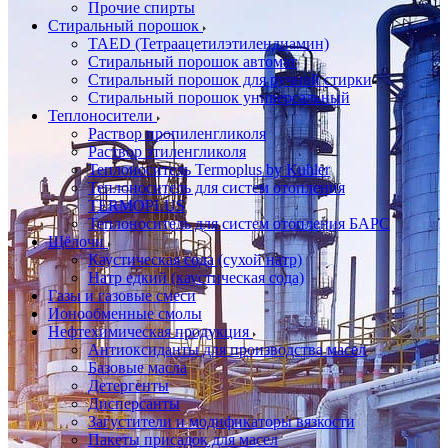
Прочие спирты
Стиральный порошок
TAED (Тетраацетилэтилендиамин)
Стиральный порошок автомат
Стиральный порошок для ручной стирки
Стиральный порошок универсальный
Теплоносители
Раствор пропиленгликоля
Раствор этиленгликоля
Теплоноситель Termoplus by Kuhler
Теплоноситель для систем отопления
TERMOPLUS
Теплоноситель для систем отопления БАРС
Щёлочи
Каустическая сода (сухой натр)
Натр едкий (каустическая сода)
Газы и газовые смеси
Ионообменные смолы
Нефтехимическая продукция
Антиоксиданты для производства масел
Базовые масла
Детергенты
Дисперсанты
Загустители и модификаторы вязкости
Пакеты присадок для масел