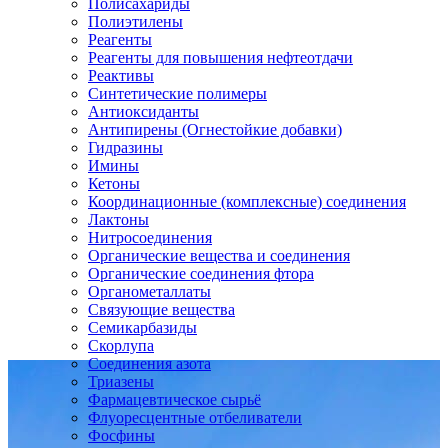
Полисахариды
Полиэтилены
Реагенты
Реагенты для повышения нефтеотдачи
Реактивы
Синтетические полимеры
Антиоксиданты
Антипирены (Огнестойкие добавки)
Гидразины
Имины
Кетоны
Координационные (комплексные) соединения
Лактоны
Нитросоединения
Органические вещества и соединения
Органические соединения фтора
Органометаллаты
Связующие вещества
Семикарбазиды
Скорлупа
Соединения азота
Триазены
Фармацевтическое сырьё
Флуоресцентные отбеливатели
Фосфины