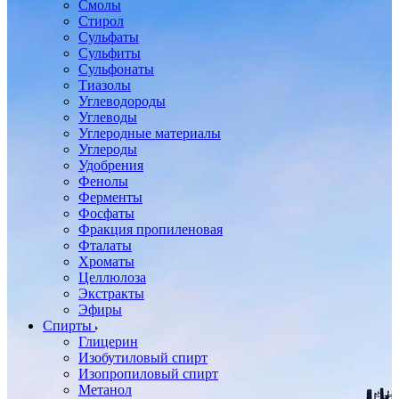
Смолы
Стирол
Сульфаты
Сульфиты
Сульфонаты
Тиазолы
Углеводороды
Углеводы
Углеродные материалы
Углероды
Удобрения
Фенолы
Ферменты
Фосфаты
Фракция пропиленовая
Фталаты
Хроматы
Целлюлоза
Экстракты
Эфиры
Спирты
Глицерин
Изобутиловый спирт
Изопропиловый спирт
Метанол