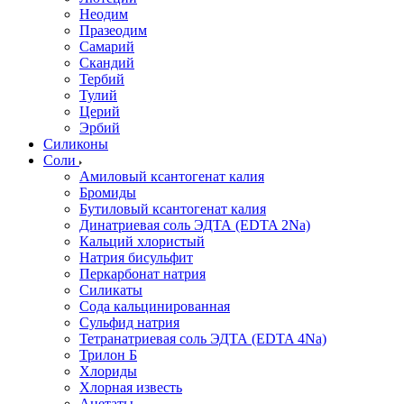
Неодим
Празеодим
Самарий
Скандий
Тербий
Тулий
Церий
Эрбий
Силиконы
Соли
Амиловый ксантогенат калия
Бромиды
Бутиловый ксантогенат калия
Динатриевая соль ЭДТА (EDTA 2Na)
Кальций хлористый
Натрия бисульфит
Перкарбонат натрия
Силикаты
Сода кальцинированная
Сульфид натрия
Тетранатриевая соль ЭДТА (EDTA 4Na)
Трилон Б
Хлориды
Хлорная известь
Ацетаты