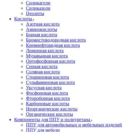
Силикагели
Силиказоли
Цеолиты
Кислоты
Азотная кислота
Аминокислоты
Борная кислота
Бромистоводородная кислота
Кремнефторидная кислота
Лимонная кислота
Муравьиная кислота
Ортофосфорная кислота
Серная кислота
Соляная кислота
Стеариновая кислота
Сульфаминовая кислота
Уксусная кислота
Фосфоновая кислота
Фтороборная кислота
Карбоновые кислоты
Неорганические кислоты
Органические кислоты
Компоненты для ППУ и полиуретана
ППУ для автомобильных и мебельных изделий
ППУ для мебели