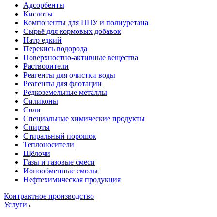
Адсорбенты
Кислоты
Компоненты для ППУ и полиуретана
Сырьё для кормовых добавок
Натр едкий
Перекись водорода
Поверхностно-активные вещества
Растворители
Реагенты для очистки воды
Реагенты для флотации
Редкоземельные металлы
Силиконы
Соли
Специальные химические продукты
Спирты
Стиральный порошок
Теплоносители
Щёлочи
Газы и газовые смеси
Ионообменные смолы
Нефтехимическая продукция
Контрактное производство
Услуги