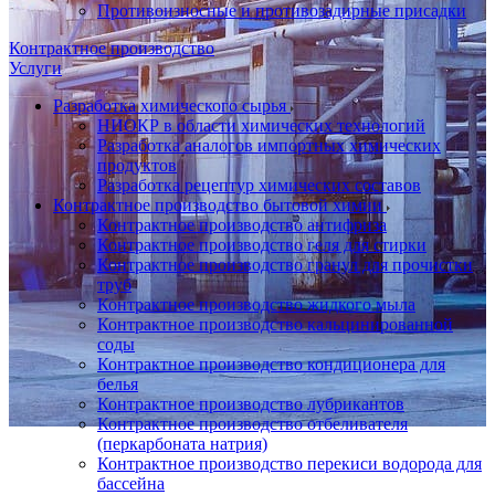
Противоизносные и противозадирные присадки
Контрактное производство
Услуги
Разработка химического сырья
НИОКР в области химических технологий
Разработка аналогов импортных химических
продуктов
Разработка рецептур химических составов
Контрактное производство бытовой химии
Контрактное производство антифриза
Контрактное производство геля для стирки
Контрактное производство гранул для прочистки
труб
Контрактное производство жидкого мыла
Контрактное производство кальцинированной
соды
Контрактное производство кондиционера для
белья
Контрактное производство лубрикантов
Контрактное производство отбеливателя
(перкарбоната натрия)
Контрактное производство перекиси водорода для
бассейна