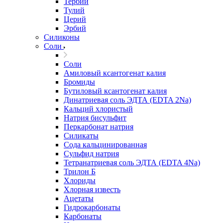
Тербий
Тулий
Церий
Эрбий
Силиконы
Соли
Соли
Амиловый ксантогенат калия
Бромиды
Бутиловый ксантогенат калия
Динатриевая соль ЭДТА (EDTA 2Na)
Кальций хлористый
Натрия бисульфит
Перкарбонат натрия
Силикаты
Сода кальцинированная
Сульфид натрия
Тетранатриевая соль ЭДТА (EDTA 4Na)
Трилон Б
Хлориды
Хлорная известь
Ацетаты
Гидрокарбонаты
Карбонаты