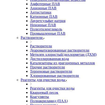
Амфотерные ПАВ
Анионные ПАВ
Антистатики
Катионные ПАВ
Лауретсульфат натрия
Неионные ПАВ
Полиэтиленгликоль
Промышленные ПАВ
Растворители
Растворители
Деароматизированные растворители
Метилен хлористый/дихлорметан (ДХМ)
Дистиллированная вода
Катализаторы из драгоценных металлов
Прочие растворители
Терпеновые растворители
Хлорированные растворители
Реагенты для очистки воды
Реагенты для очистки воды
Кварцевый песок
Коагулянты
Полиакриламид (ПАА)