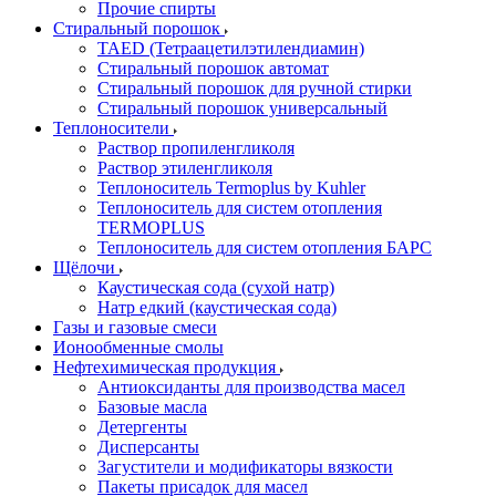
Прочие спирты
Стиральный порошок
TAED (Тетраацетилэтилендиамин)
Стиральный порошок автомат
Стиральный порошок для ручной стирки
Стиральный порошок универсальный
Теплоносители
Раствор пропиленгликоля
Раствор этиленгликоля
Теплоноситель Termoplus by Kuhler
Теплоноситель для систем отопления
TERMOPLUS
Теплоноситель для систем отопления БАРС
Щёлочи
Каустическая сода (сухой натр)
Натр едкий (каустическая сода)
Газы и газовые смеси
Ионообменные смолы
Нефтехимическая продукция
Антиоксиданты для производства масел
Базовые масла
Детергенты
Дисперсанты
Загустители и модификаторы вязкости
Пакеты присадок для масел