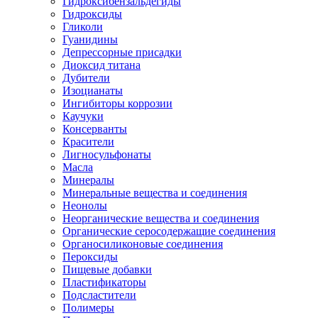
Гидроксибензальдегиды
Гидроксиды
Гликоли
Гуанидины
Депрессорные присадки
Диоксид титана
Дубители
Изоцианаты
Ингибиторы коррозии
Каучуки
Консерванты
Красители
Лигносульфонаты
Масла
Минералы
Минеральные вещества и соединения
Неонолы
Неорганические вещества и соединения
Органические серосодержащие соединения
Органосиликоновые соединения
Пероксиды
Пищевые добавки
Пластификаторы
Подсластители
Полимеры