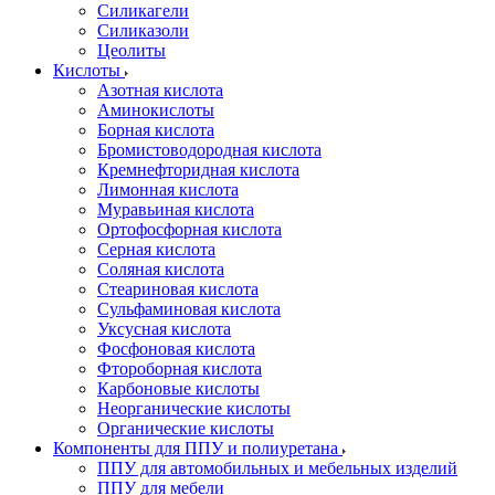
Силикагели
Силиказоли
Цеолиты
Кислоты
Азотная кислота
Аминокислоты
Борная кислота
Бромистоводородная кислота
Кремнефторидная кислота
Лимонная кислота
Муравьиная кислота
Ортофосфорная кислота
Серная кислота
Соляная кислота
Стеариновая кислота
Сульфаминовая кислота
Уксусная кислота
Фосфоновая кислота
Фтороборная кислота
Карбоновые кислоты
Неорганические кислоты
Органические кислоты
Компоненты для ППУ и полиуретана
ППУ для автомобильных и мебельных изделий
ППУ для мебели