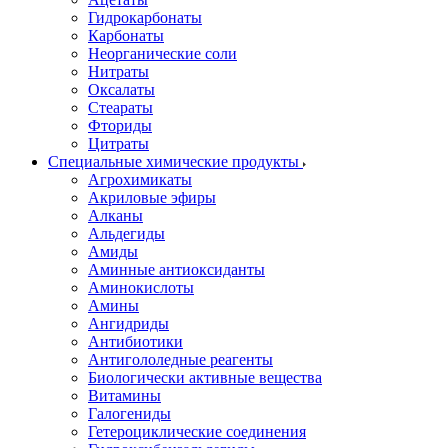
Гидрокарбонаты
Карбонаты
Неорганические соли
Нитраты
Оксалаты
Стеараты
Фториды
Цитраты
Специальные химические продукты
Агрохимикаты
Акриловые эфиры
Алканы
Альдегиды
Амиды
Аминные антиоксиданты
Аминокислоты
Амины
Ангидриды
Антибиотики
Антигололедные реагенты
Биологически активные вещества
Витамины
Галогениды
Гетероциклические соединения