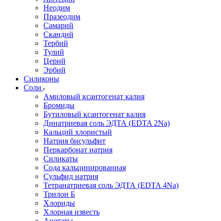
Неодим
Празеодим
Самарий
Скандий
Тербий
Тулий
Церий
Эрбий
Силиконы
Соли
Амиловый ксантогенат калия
Бромиды
Бутиловый ксантогенат калия
Динатриевая соль ЭДТА (EDTA 2Na)
Кальций хлористый
Натрия бисульфит
Перкарбонат натрия
Силикаты
Сода кальцинированная
Сульфид натрия
Тетранатриевая соль ЭДТА (EDTA 4Na)
Трилон Б
Хлориды
Хлорная известь
Ацетаты