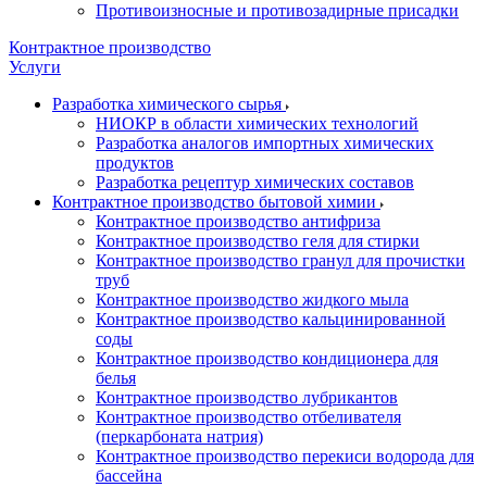
Противоизносные и противозадирные присадки
Контрактное производство
Услуги
Разработка химического сырья
НИОКР в области химических технологий
Разработка аналогов импортных химических
продуктов
Разработка рецептур химических составов
Контрактное производство бытовой химии
Контрактное производство антифриза
Контрактное производство геля для стирки
Контрактное производство гранул для прочистки
труб
Контрактное производство жидкого мыла
Контрактное производство кальцинированной
соды
Контрактное производство кондиционера для
белья
Контрактное производство лубрикантов
Контрактное производство отбеливателя
(перкарбоната натрия)
Контрактное производство перекиси водорода для
бассейна