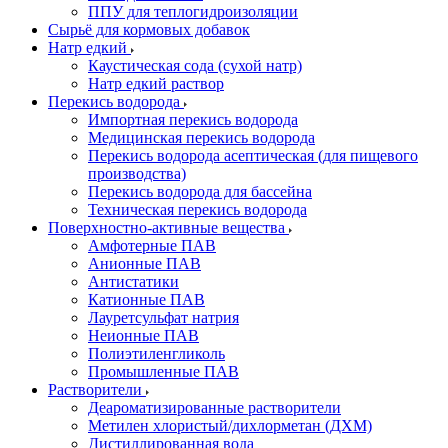
ППУ для теплогидроизоляции
Сырьё для кормовых добавок
Натр едкий
Каустическая сода (сухой натр)
Натр едкий раствор
Перекись водорода
Импортная перекись водорода
Медицинская перекись водорода
Перекись водорода асептическая (для пищевого
производства)
Перекись водорода для бассейна
Техническая перекись водорода
Поверхностно-активные вещества
Амфотерные ПАВ
Анионные ПАВ
Антистатики
Катионные ПАВ
Лауретсульфат натрия
Неионные ПАВ
Полиэтиленгликоль
Промышленные ПАВ
Растворители
Деароматизированные растворители
Метилен хлористый/дихлорметан (ДХМ)
Дистиллированная вода