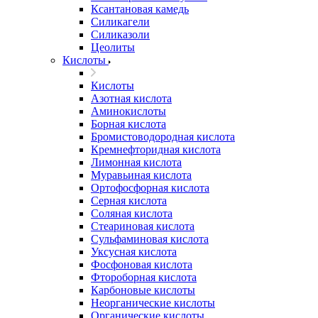
Ксантановая камедь
Силикагели
Силиказоли
Цеолиты
Кислоты
Кислоты
Азотная кислота
Аминокислоты
Борная кислота
Бромистоводородная кислота
Кремнефторидная кислота
Лимонная кислота
Муравьиная кислота
Ортофосфорная кислота
Серная кислота
Соляная кислота
Стеариновая кислота
Сульфаминовая кислота
Уксусная кислота
Фосфоновая кислота
Фтороборная кислота
Карбоновые кислоты
Неорганические кислоты
Органические кислоты