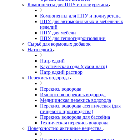
Компоненты для ППУ и полиуретана
Компоненты для ППУ и полиуретана
ППУ для автомобильных и мебельных
изделий
ППУ для мебели
ППУ для теплогидроизоляции
Сырьё для кормовых добавок
Натр едкий
Натр едкий
Каустическая сода (сухой натр)
Натр едкий раствор
Перекись водорода
Перекись водорода
Импортная перекись водорода
Медицинская перекись водорода
Перекись водорода асептическая (для
пищевого производства)
Перекись водорода для бассейна
Техническая перекись водорода
Поверхностно-активные вещества
Поверхностно-активные вещества