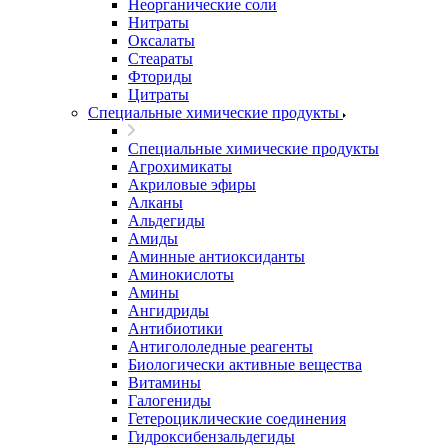
Неорганические соли
Нитраты
Оксалаты
Стеараты
Фториды
Цитраты
Специальные химические продукты
Специальные химические продукты
Агрохимикаты
Акриловые эфиры
Алканы
Альдегиды
Амиды
Аминные антиоксиданты
Аминокислоты
Амины
Ангидриды
Антибиотики
Антигололедные реагенты
Биологически активные вещества
Витамины
Галогениды
Гетероциклические соединения
Гидроксибензальдегиды