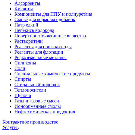
Адсорбенты
Кислоты
Компоненты для ППУ и полиуретана
Сырьё для кормовых добавок
Натр едкий
Перекись водорода
Поверхностно-активные вещества
Растворители
Реагенты для очистки воды
Реагенты для флотации
Редкоземельные металлы
Силиконы
Соли
Специальные химические продукты
Спирты
Стиральный порошок
Теплоносители
Щёлочи
Газы и газовые смеси
Ионообменные смолы
Нефтехимическая продукция
Контрактное производство
Услуги