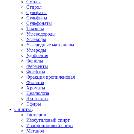
Смолы
Стирол
Сульфаты
Сульфиты
Сульфонаты
Тиазолы
Углеводороды
Углеводы
Углеродные материалы
Углероды
Удобрения
Фенолы
Ферменты
Фосфаты
Фракция пропиленовая
Фталаты
Хроматы
Целлюлоза
Экстракты
Эфиры
Спирты
Глицерин
Изобутиловый спирт
Изопропиловый спирт
Метанол