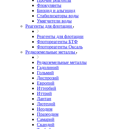
Прочие реагенты
Флокулянты
Биоцид и альгицид
Стабилизаторы воды
Умягчители воды
Реагенты для флотации
Реагенты для флотации
Флотореагенты БТФ
Флотореагенты Оксаль
Редкоземельные металлы
Редкоземельные металлы
Гадолиний
Гольмий
Диспрозий
Европий
Иттербий
Иттрий
Лантан
Лютеций
Неодим
Празеодим
Самарий
Скандий