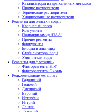
Катализаторы из драгоценных металлов
Прочие растворители
Терпеновые растворители
Хлорированные растворители
Реагенты для очистки воды
Кварцевый песок
Коагулянты
Полиакриламид (ПАА)
Прочие реагенты
Флокулянты
Биоцид и альгицид
Стабилизаторы воды
Умягчители воды
Реагенты для флотации
Флотореагенты БТФ
Флотореагенты Оксаль
Редкоземельные металлы
Гадолиний
Гольмий
Диспрозий
Европий
Иттербий
Иттрий
Лантан
Лютеций