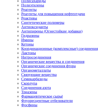
Полисахариды
Полиэтилены
Реагенты
Реагенты для повышения нефтеотдачи
Реактивы
Синтетические полимеры
Антиоксиданты
Антипирены (Огнестойкие добавки)
Гидразины
Имины
Кетоны
Координационные (комплексные) соединения
Лактоны
Нитросоединения
Органические вещества и соединения
Органические соединения фтора
Органометаллаты
Связующие вещества
Семикарбазиды
Скорлупа
Соединения азота
Триазены
Фармацевтическое сырьё
Флуоресцентные отбеливатели
Фосфины