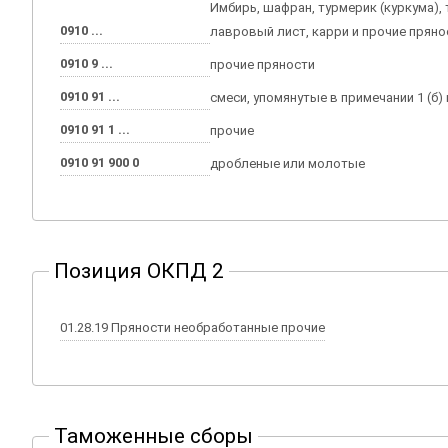
Имбирь, шафран, турмерик (куркума), 
0910 ...
лавровый лист, карри и прочие пряно
0910 9 ...
прочие пряности
0910 91 ...
смеси, упомянутые в примечании 1 (б) 
0910 91 1 ...
прочие
0910 91 900 0
дробленые или молотые
Позиция ОКПД 2
01.28.19 Пряности необработанные прочие
Таможенные сборы