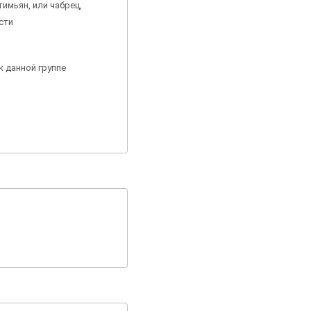
тимьян, или чабрец,
сти
к данной группе