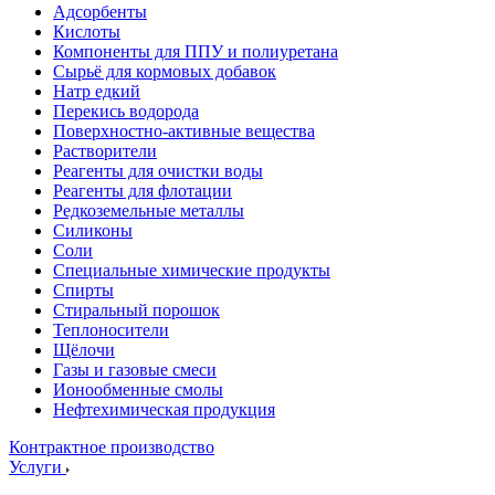
Адсорбенты
Кислоты
Компоненты для ППУ и полиуретана
Сырьё для кормовых добавок
Натр едкий
Перекись водорода
Поверхностно-активные вещества
Растворители
Реагенты для очистки воды
Реагенты для флотации
Редкоземельные металлы
Силиконы
Соли
Специальные химические продукты
Спирты
Стиральный порошок
Теплоносители
Щёлочи
Газы и газовые смеси
Ионообменные смолы
Нефтехимическая продукция
Контрактное производство
Услуги