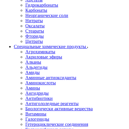
Гидрокарбонаты
Карбонаты
Неорганические соли
Нитраты
Оксалаты
Стеараты
Фториды
Цитраты
Специальные химические продукты
Агрохимикаты
Акриловые эфиры
Алканы
Альдегиды
Амиды
Аминные антиоксиданты
Аминокислоты
Амины
Ангидриды
Антибиотики
Антигололедные реагенты
Биологически активные вещества
Витамины
Галогениды
Гетероциклические соединения