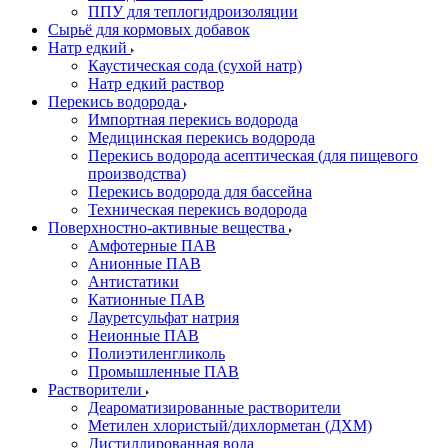
ППУ для теплогидроизоляции
Сырьё для кормовых добавок
Натр едкий
Каустическая сода (сухой натр)
Натр едкий раствор
Перекись водорода
Импортная перекись водорода
Медицинская перекись водорода
Перекись водорода асептическая (для пищевого
производства)
Перекись водорода для бассейна
Техническая перекись водорода
Поверхностно-активные вещества
Амфотерные ПАВ
Анионные ПАВ
Антистатики
Катионные ПАВ
Лауретсульфат натрия
Неионные ПАВ
Полиэтиленгликоль
Промышленные ПАВ
Растворители
Деароматизированные растворители
Метилен хлористый/дихлорметан (ДХМ)
Дистиллированная вода