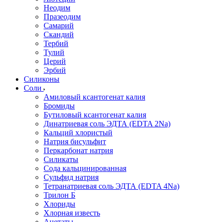
Неодим
Празеодим
Самарий
Скандий
Тербий
Тулий
Церий
Эрбий
Силиконы
Соли
Амиловый ксантогенат калия
Бромиды
Бутиловый ксантогенат калия
Динатриевая соль ЭДТА (EDTA 2Na)
Кальций хлористый
Натрия бисульфит
Перкарбонат натрия
Силикаты
Сода кальцинированная
Сульфид натрия
Тетранатриевая соль ЭДТА (EDTA 4Na)
Трилон Б
Хлориды
Хлорная известь
Ацетаты