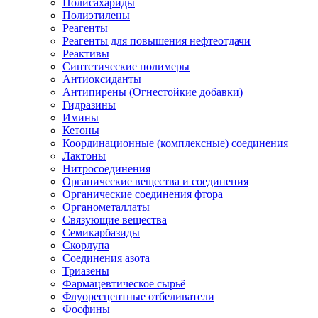
Полисахариды
Полиэтилены
Реагенты
Реагенты для повышения нефтеотдачи
Реактивы
Синтетические полимеры
Антиоксиданты
Антипирены (Огнестойкие добавки)
Гидразины
Имины
Кетоны
Координационные (комплексные) соединения
Лактоны
Нитросоединения
Органические вещества и соединения
Органические соединения фтора
Органометаллаты
Связующие вещества
Семикарбазиды
Скорлупа
Соединения азота
Триазены
Фармацевтическое сырьё
Флуоресцентные отбеливатели
Фосфины