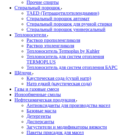
Прочие спирты
Стиральный порошок
TAED (Тетраацетилэтилендиамин)
Стиральный порошок автомат
Стиральный порошок для ручной стирки
Стиральный порошок универсальный
Теплоносители
Раствор пропиленгликоля
Раствор этиленгликоля
Теплоноситель Termoplus by Kuhler
Теплоноситель для систем отопления
TERMOPLUS
Теплоноситель для систем отопления БАРС
Щёлочи
Каустическая сода (сухой натр)
Натр едкий (каустическая сода)
Газы и газовые смеси
Ионообменные смолы
Нефтехимическая продукция
Антиоксиданты для производства масел
Базовые масла
Детергенты
Дисперсанты
Загустители и модификаторы вязкости
Пакеты присадок для масел