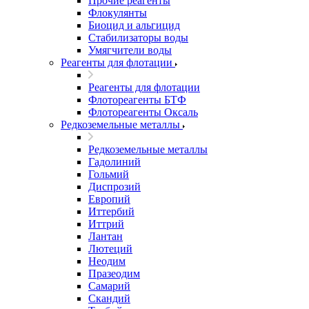
Прочие реагенты
Флокулянты
Биоцид и альгицид
Стабилизаторы воды
Умягчители воды
Реагенты для флотации
Реагенты для флотации
Флотореагенты БТФ
Флотореагенты Оксаль
Редкоземельные металлы
Редкоземельные металлы
Гадолиний
Гольмий
Диспрозий
Европий
Иттербий
Иттрий
Лантан
Лютеций
Неодим
Празеодим
Самарий
Скандий