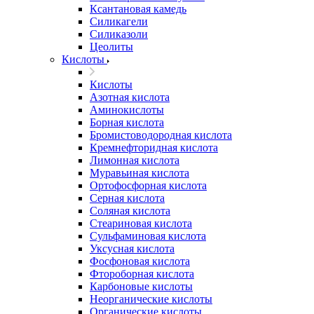
Ксантановая камедь
Силикагели
Силиказоли
Цеолиты
Кислоты
Кислоты
Азотная кислота
Аминокислоты
Борная кислота
Бромистоводородная кислота
Кремнефторидная кислота
Лимонная кислота
Муравьиная кислота
Ортофосфорная кислота
Серная кислота
Соляная кислота
Стеариновая кислота
Сульфаминовая кислота
Уксусная кислота
Фосфоновая кислота
Фтороборная кислота
Карбоновые кислоты
Неорганические кислоты
Органические кислоты