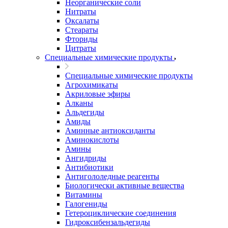
Неорганические соли
Нитраты
Оксалаты
Стеараты
Фториды
Цитраты
Специальные химические продукты
Специальные химические продукты
Агрохимикаты
Акриловые эфиры
Алканы
Альдегиды
Амиды
Аминные антиоксиданты
Аминокислоты
Амины
Ангидриды
Антибиотики
Антигололедные реагенты
Биологически активные вещества
Витамины
Галогениды
Гетероциклические соединения
Гидроксибензальдегиды