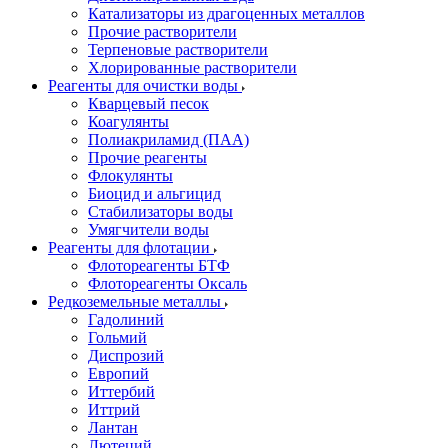
Катализаторы из драгоценных металлов
Прочие растворители
Терпеновые растворители
Хлорированные растворители
Реагенты для очистки воды
Кварцевый песок
Коагулянты
Полиакриламид (ПАА)
Прочие реагенты
Флокулянты
Биоцид и альгицид
Стабилизаторы воды
Умягчители воды
Реагенты для флотации
Флотореагенты БТФ
Флотореагенты Оксаль
Редкоземельные металлы
Гадолиний
Гольмий
Диспрозий
Европий
Иттербий
Иттрий
Лантан
Лютеций