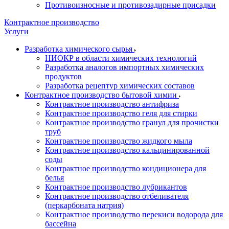
Противоизносные и противозадирные присадки
Контрактное производство
Услуги
Разработка химического сырья
НИОКР в области химических технологий
Разработка аналогов импортных химических
продуктов
Разработка рецептур химических составов
Контрактное производство бытовой химии
Контрактное производство антифриза
Контрактное производство геля для стирки
Контрактное производство гранул для прочистки
труб
Контрактное производство жидкого мыла
Контрактное производство кальцинированной
соды
Контрактное производство кондиционера для
белья
Контрактное производство лубрикантов
Контрактное производство отбеливателя
(перкарбоната натрия)
Контрактное производство перекиси водорода для
бассейна