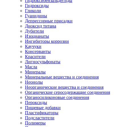
Гидроксибензальдегиды
Гидроксиды
Гликоли
Гуанидины
Депрессорные присадки
Диоксид титана
Дубители
Изоцианаты
Ингибиторы коррозии
Каучуки
Консерванты
Красители
Лигносульфонаты
Масла
Минералы
Минеральные вещества и соединения
Неонолы
Неорганические вещества и соединения
Органические серосодержащие соединения
Органосиликоновые соединения
Пероксиды
Пищевые добавки
Пластификаторы
Подсластители
Полимеры