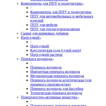
Компоненты для ППУ и полиуретана
Компоненты для ППУ и полиуретана
ППУ для автомобильных и мебельных
изделий
ППУ для мебели
ППУ для теплогидроизоляции
Сырьё для кормовых добавок
Натр едкий
Натр едкий
Каустическая сода (сухой натр)
Натр едкий раствор
Перекись водорода
Перекись водорода
Импортная перекись водорода
Медицинская перекись водорода
Перекись водорода асептическая (для
пищевого производства)
Перекись водорода для бассейна
Техническая перекись водорода
Поверхностно-активные вещества
Поверхностно-активные вещества