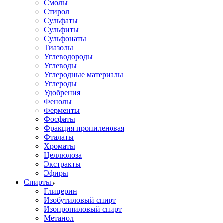
Смолы
Стирол
Сульфаты
Сульфиты
Сульфонаты
Тиазолы
Углеводороды
Углеводы
Углеродные материалы
Углероды
Удобрения
Фенолы
Ферменты
Фосфаты
Фракция пропиленовая
Фталаты
Хроматы
Целлюлоза
Экстракты
Эфиры
Спирты
Глицерин
Изобутиловый спирт
Изопропиловый спирт
Метанол