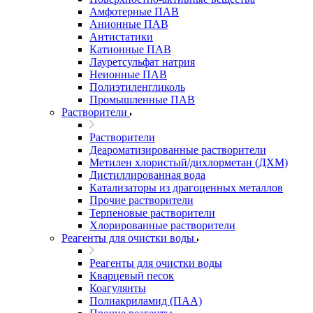
Амфотерные ПАВ
Анионные ПАВ
Антистатики
Катионные ПАВ
Лауретсульфат натрия
Неионные ПАВ
Полиэтиленгликоль
Промышленные ПАВ
Растворители
Растворители
Деароматизированные растворители
Метилен хлористый/дихлорметан (ДХМ)
Дистиллированная вода
Катализаторы из драгоценных металлов
Прочие растворители
Терпеновые растворители
Хлорированные растворители
Реагенты для очистки воды
Реагенты для очистки воды
Кварцевый песок
Коагулянты
Полиакриламид (ПАА)