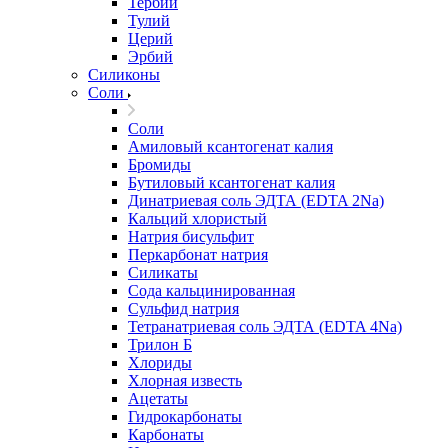
Тербий
Тулий
Церий
Эрбий
Силиконы
Соли
Соли
Амиловый ксантогенат калия
Бромиды
Бутиловый ксантогенат калия
Динатриевая соль ЭДТА (EDTA 2Na)
Кальций хлористый
Натрия бисульфит
Перкарбонат натрия
Силикаты
Сода кальцинированная
Сульфид натрия
Тетранатриевая соль ЭДТА (EDTA 4Na)
Трилон Б
Хлориды
Хлорная известь
Ацетаты
Гидрокарбонаты
Карбонаты