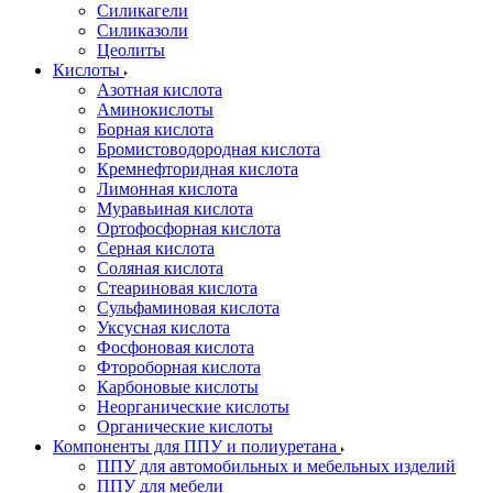
Силикагели
Силиказоли
Цеолиты
Кислоты
Азотная кислота
Аминокислоты
Борная кислота
Бромистоводородная кислота
Кремнефторидная кислота
Лимонная кислота
Муравьиная кислота
Ортофосфорная кислота
Серная кислота
Соляная кислота
Стеариновая кислота
Сульфаминовая кислота
Уксусная кислота
Фосфоновая кислота
Фтороборная кислота
Карбоновые кислоты
Неорганические кислоты
Органические кислоты
Компоненты для ППУ и полиуретана
ППУ для автомобильных и мебельных изделий
ППУ для мебели