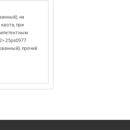
квота, при
компетентным
органом (пост.977 от 28.06.25) <2> 25ps0977