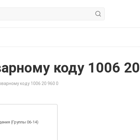
арному коду 1006 20
варному коду 1006 20 960 0
ения (Группы 06-14)