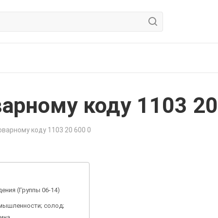
арному коду 1103 20
варному коду 1103 20 600 0
ения (Группы 06-14)
мышленности; солод;
вина