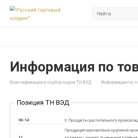
Информация по тов
—
Классификация и подбор кодов ТН ВЭД
Информация по то
Позиция ТН ВЭД
06-14
II. Продукты растительного происхожд
Продукция мукомольно-крупяной про
11
крахмалы; инулин; пшеничная клейко