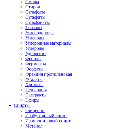
Смолы
Стирол
Сульфаты
Сульфиты
Сульфонаты
Тиазолы
Углеводороды
Углеводы
Углеродные материалы
Углероды
Удобрения
Фенолы
Ферменты
Фосфаты
Фракция пропиленовая
Фталаты
Хроматы
Целлюлоза
Экстракты
Эфиры
Спирты
Глицерин
Изобутиловый спирт
Изопропиловый спирт
Метанол