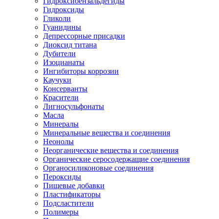
Гидроксибензальдегиды
Гидроксиды
Гликоли
Гуанидины
Депрессорные присадки
Диоксид титана
Дубители
Изоцианаты
Ингибиторы коррозии
Каучуки
Консерванты
Красители
Лигносульфонаты
Масла
Минералы
Минеральные вещества и соединения
Неонолы
Неорганические вещества и соединения
Органические серосодержащие соединения
Органосиликоновые соединения
Пероксиды
Пищевые добавки
Пластификаторы
Подсластители
Полимеры