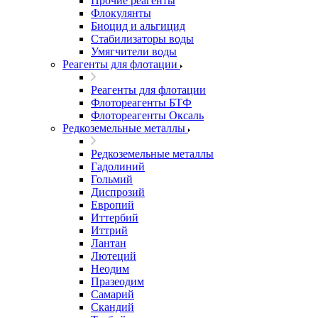
Прочие реагенты
Флокулянты
Биоцид и альгицид
Стабилизаторы воды
Умягчители воды
Реагенты для флотации
Реагенты для флотации
Флотореагенты БТФ
Флотореагенты Оксаль
Редкоземельные металлы
Редкоземельные металлы
Гадолиний
Гольмий
Диспрозий
Европий
Иттербий
Иттрий
Лантан
Лютеций
Неодим
Празеодим
Самарий
Скандий