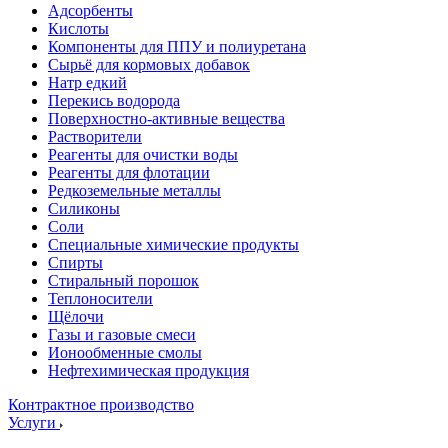
Адсорбенты
Кислоты
Компоненты для ППУ и полиуретана
Сырьё для кормовых добавок
Натр едкий
Перекись водорода
Поверхностно-активные вещества
Растворители
Реагенты для очистки воды
Реагенты для флотации
Редкоземельные металлы
Силиконы
Соли
Специальные химические продукты
Спирты
Стиральный порошок
Теплоносители
Щёлочи
Газы и газовые смеси
Ионообменные смолы
Нефтехимическая продукция
Контрактное производство
Услуги