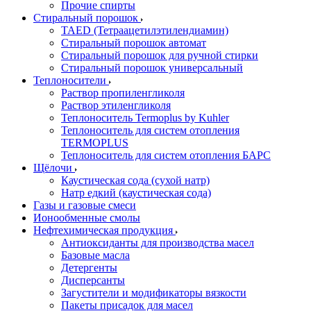
Прочие спирты
Стиральный порошок
TAED (Тетраацетилэтилендиамин)
Стиральный порошок автомат
Стиральный порошок для ручной стирки
Стиральный порошок универсальный
Теплоносители
Раствор пропиленгликоля
Раствор этиленгликоля
Теплоноситель Termoplus by Kuhler
Теплоноситель для систем отопления
TERMOPLUS
Теплоноситель для систем отопления БАРС
Щёлочи
Каустическая сода (сухой натр)
Натр едкий (каустическая сода)
Газы и газовые смеси
Ионообменные смолы
Нефтехимическая продукция
Антиоксиданты для производства масел
Базовые масла
Детергенты
Дисперсанты
Загустители и модификаторы вязкости
Пакеты присадок для масел