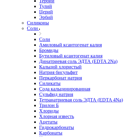
Тербий
Тулий
Церий
Эрбий
Силиконы
Соли
Соли
Амиловый ксантогенат калия
Бромиды
Бутиловый ксантогенат калия
Динатриевая соль ЭДТА (EDTA 2Na)
Кальций хлористый
Натрия бисульфит
Перкарбонат натрия
Силикаты
Сода кальцинированная
Сульфид натрия
Тетранатриевая соль ЭДТА (EDTA 4Na)
Трилон Б
Хлориды
Хлорная известь
Ацетаты
Гидрокарбонаты
Карбонаты