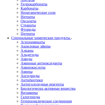
Гидрокарбонаты
Карбонаты
Неорганические соли
Нитраты
Оксалаты
Стеараты
Фториды
Цитраты
Специальные химические продукты
Агрохимикаты
Акриловые эфиры
Алканы
Альдегиды
Амиды
Аминные антиоксиданты
Аминокислоты
Амины
Ангидриды
Антибиотики
Антигололедные реагенты
Биологически активные вещества
Витамины
Галогениды
Гетероциклические соединения