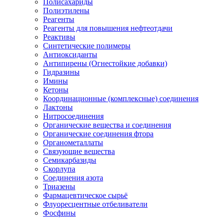
Полисахариды
Полиэтилены
Реагенты
Реагенты для повышения нефтеотдачи
Реактивы
Синтетические полимеры
Антиоксиданты
Антипирены (Огнестойкие добавки)
Гидразины
Имины
Кетоны
Координационные (комплексные) соединения
Лактоны
Нитросоединения
Органические вещества и соединения
Органические соединения фтора
Органометаллаты
Связующие вещества
Семикарбазиды
Скорлупа
Соединения азота
Триазены
Фармацевтическое сырьё
Флуоресцентные отбеливатели
Фосфины