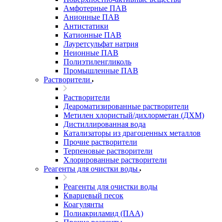
Амфотерные ПАВ
Анионные ПАВ
Антистатики
Катионные ПАВ
Лауретсульфат натрия
Неионные ПАВ
Полиэтиленгликоль
Промышленные ПАВ
Растворители
Растворители
Деароматизированные растворители
Метилен хлористый/дихлорметан (ДХМ)
Дистиллированная вода
Катализаторы из драгоценных металлов
Прочие растворители
Терпеновые растворители
Хлорированные растворители
Реагенты для очистки воды
Реагенты для очистки воды
Кварцевый песок
Коагулянты
Полиакриламид (ПАА)