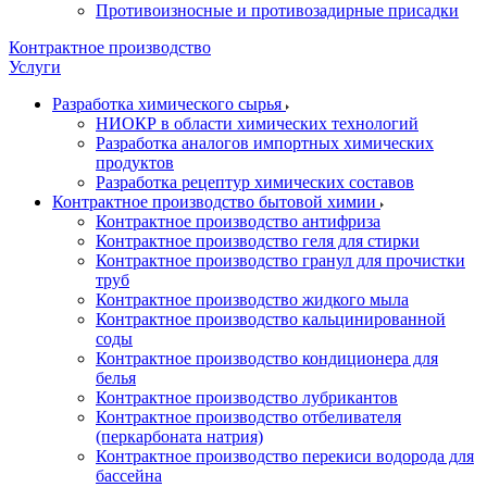
Противоизносные и противозадирные присадки
Контрактное производство
Услуги
Разработка химического сырья
НИОКР в области химических технологий
Разработка аналогов импортных химических
продуктов
Разработка рецептур химических составов
Контрактное производство бытовой химии
Контрактное производство антифриза
Контрактное производство геля для стирки
Контрактное производство гранул для прочистки
труб
Контрактное производство жидкого мыла
Контрактное производство кальцинированной
соды
Контрактное производство кондиционера для
белья
Контрактное производство лубрикантов
Контрактное производство отбеливателя
(перкарбоната натрия)
Контрактное производство перекиси водорода для
бассейна