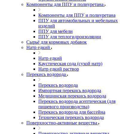
Компоненты для ППУ и полиуретана
Компоненты для ППУ и полиуретана
ППУ для автомобильных и мебельных
изделий
ППУ для мебели
ППУ для теплогидроизоляции
Сырьё для кормовых добавок
Натр едкий
Натр едкий
Каустическая сода (сухой натр)
Натр едкий раствор
Перекись водорода
Перекись водорода
Импортная перекись водорода
Медицинская перекись водорода
Перекись водорода асептическая (для
пищевого производства)
Перекись водорода для бассейна
Техническая перекись водорода
Поверхностно-активные вещества
Поверхностно-активные вещества