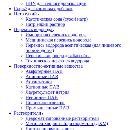
ППУ для теплогидроизоляции
Сырьё для кормовых добавок
Натр едкий
Каустическая сода (сухой натр)
Натр едкий раствор
Перекись водорода
Импортная перекись водорода
Медицинская перекись водорода
Перекись водорода асептическая (для пищевого
производства)
Перекись водорода для бассейна
Техническая перекись водорода
Поверхностно-активные вещества
Амфотерные ПАВ
Анионные ПАВ
Антистатики
Катионные ПАВ
Лауретсульфат натрия
Неионные ПАВ
Полиэтиленгликоль
Промышленные ПАВ
Растворители
Деароматизированные растворители
Метилен хлористый/дихлорметан (ДХМ)
Дистиллированная вода