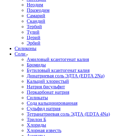
Неодим
Празеодим
Самарий
Скандий
Тербий
Тулий
Церий
Эрбий
Силиконы
Соли
Амиловый ксантогенат калия
Бромиды
Бутиловый ксантогенат калия
Динатриевая соль ЭДТА (EDTA 2Na)
Кальций хлористый
Натрия бисульфит
Перкарбонат натрия
Силикаты
Сода кальцинированная
Сульфид натрия
Тетранатриевая соль ЭДТА (EDTA 4Na)
Трилон Б
Хлориды
Хлорная известь
Ацетаты