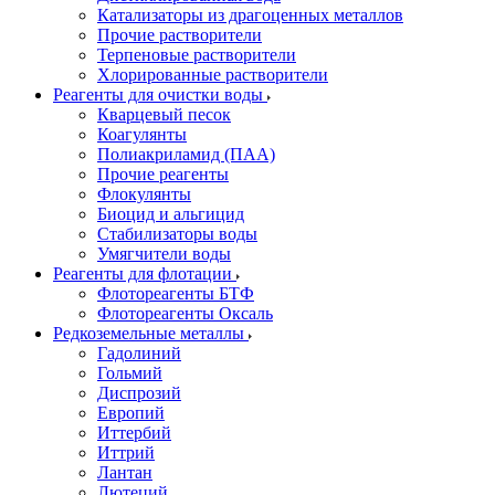
Катализаторы из драгоценных металлов
Прочие растворители
Терпеновые растворители
Хлорированные растворители
Реагенты для очистки воды
Кварцевый песок
Коагулянты
Полиакриламид (ПАА)
Прочие реагенты
Флокулянты
Биоцид и альгицид
Стабилизаторы воды
Умягчители воды
Реагенты для флотации
Флотореагенты БТФ
Флотореагенты Оксаль
Редкоземельные металлы
Гадолиний
Гольмий
Диспрозий
Европий
Иттербий
Иттрий
Лантан
Лютеций