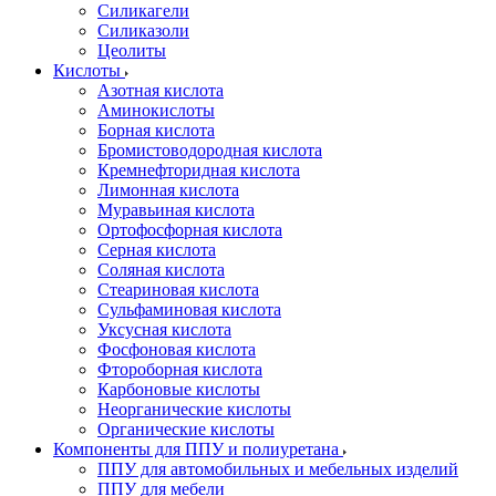
Силикагели
Силиказоли
Цеолиты
Кислоты
Азотная кислота
Аминокислоты
Борная кислота
Бромистоводородная кислота
Кремнефторидная кислота
Лимонная кислота
Муравьиная кислота
Ортофосфорная кислота
Серная кислота
Соляная кислота
Стеариновая кислота
Сульфаминовая кислота
Уксусная кислота
Фосфоновая кислота
Фтороборная кислота
Карбоновые кислоты
Неорганические кислоты
Органические кислоты
Компоненты для ППУ и полиуретана
ППУ для автомобильных и мебельных изделий
ППУ для мебели