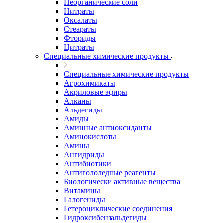
Неорганические соли
Нитраты
Оксалаты
Стеараты
Фториды
Цитраты
Специальные химические продукты
Специальные химические продукты
Агрохимикаты
Акриловые эфиры
Алканы
Альдегиды
Амиды
Аминные антиоксиданты
Аминокислоты
Амины
Ангидриды
Антибиотики
Антигололедные реагенты
Биологически активные вещества
Витамины
Галогениды
Гетероциклические соединения
Гидроксибензальдегиды