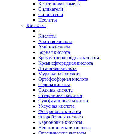
Ксантановая камедь
Силикагели
Силиказоли
Цеолиты
Кислоты
Кислоты
Азотная кислота
Аминокислоты
Борная кислота
Бромистоводородная кислота
Кремнефторидная кислота
Лимонная кислота
Муравьиная кислота
Ортофосфорная кислота
Серная кислота
Соляная кислота
Стеариновая кислота
Сульфаминовая кислота
Уксусная кислота
Фосфоновая кислота
Фтороборная кислота
Карбоновые кислоты
Неорганические кислоты
Органические кислоты